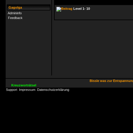
Gagolga
Level 1- 10
Admininfo
Feedback
Bissle was zur Entspannu
Kreuzworträtsel
Support
Impressum
Datenschutzerklärung