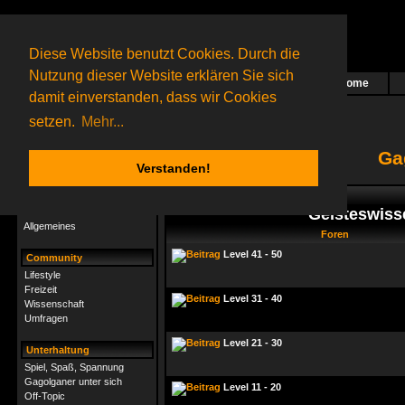
Diese Website benutzt Cookies. Durch die
Nutzung dieser Website erklären Sie sich
Home
Das nächste Rätsel ist in Arbeit
damit einverstanden, dass wir Cookies
239 Gagolganer
online
(0 registrierte und 239 Gäste)
Gagolganer:
9732
Rätsel online:
9498
setzen.
Mehr...
Ga
Verstanden!
Rätsel
Index
->
Rätsel-Hilfe
Geisteswisse
Rätsel-Hilfe
Allgemeines
Foren
Level 41 - 50
Community
Lifestyle
Freizeit
Level 31 - 40
Wissenschaft
Umfragen
Level 21 - 30
Unterhaltung
Spiel, Spaß, Spannung
Gagolganer unter sich
Level 11 - 20
Off-Topic