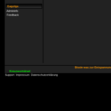
Gagolga
Admininfo
Feedback
Bissle was zur Entspannu
Kreuzworträtsel
Support
Impressum
Datenschutzerklärung