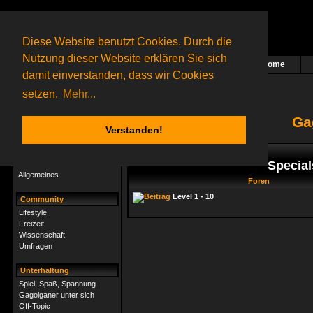
Diese Website benutzt Cookies. Durch die
Nutzung dieser Website erklären Sie sich
Home
Das nächste Rätsel ist in Arbeit
damit einverstanden, dass wir Cookies
74 Gagolganer
online
(0 registrierte und 74 Gäste)
Gagolganer:
9732
Rätsel online:
9498
setzen.
Mehr...
Ga
Verstanden!
Rätsel
Index
->
Rätsel-Hilfe
Specials
Rätsel-Hilfe
Allgemeines
Foren
Level 1 - 10
Community
Lifestyle
Freizeit
Wissenschaft
Umfragen
Unterhaltung
Spiel, Spaß, Spannung
Gagolganer unter sich
Off-Topic