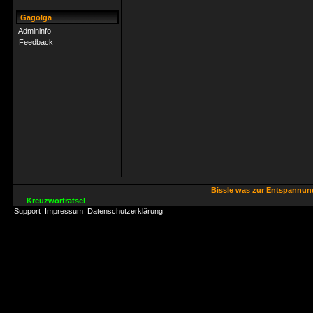
Gagolga
Admininfo
Feedback
Bissle was zur Entspannu
Kreuzworträtsel
Support
Impressum
Datenschutzerklärung