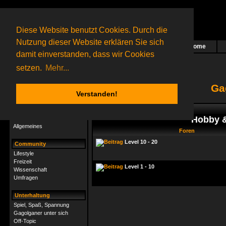
Diese Website benutzt Cookies. Durch die
Nutzung dieser Website erklären Sie sich
Home
Das nächste Rätsel ist in Arbeit
damit einverstanden, dass wir Cookies
28 Gagolganer
online
(0 registrierte und 28 Gäste)
Gagolganer:
9732
Rätsel online:
9498
setzen.
Mehr...
Ga
Verstanden!
Rätsel
Index
->
Rätsel-Hilfe
Hobby & 
Rätsel-Hilfe
Allgemeines
Foren
Level 10 - 20
Community
Lifestyle
Freizeit
Level 1 - 10
Wissenschaft
Umfragen
Unterhaltung
Spiel, Spaß, Spannung
Gagolganer unter sich
Off-Topic