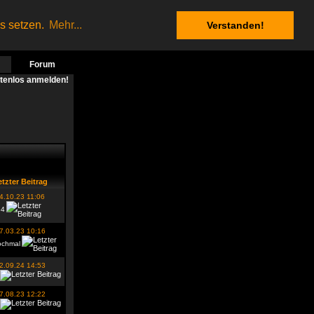
es setzen.
Mehr...
Verstanden!
Forum
stenlos anmelden!
tzter Beitrag
4.10.23 11:06
64
7.03.23 10:16
ochmal
2.09.24 14:53
7.08.23 12:22