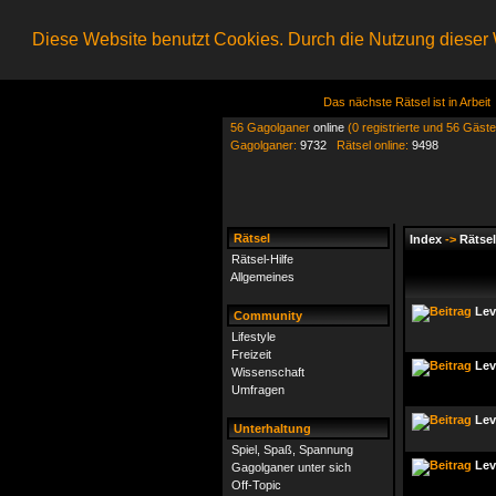
Diese Website benutzt Cookies. Durch die Nutzung dieser W
Das nächste Rätsel ist in Arbeit
56 Gagolganer
online
(0 registrierte und 56 Gäste
Gagolganer:
9732
Rätsel online:
9498
Rätsel
Index
->
Rätsel
Rätsel-Hilfe
Allgemeines
Lev
Community
Lifestyle
Freizeit
Lev
Wissenschaft
Umfragen
Lev
Unterhaltung
Spiel, Spaß, Spannung
Lev
Gagolganer unter sich
Off-Topic