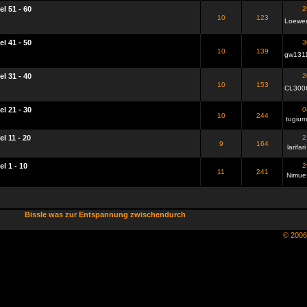
el 51 - 60
2
10
123
Loewe
el 41 - 50
3
10
139
gw131
el 31 - 40
2
10
153
CL300
el 21 - 30
0
10
244
tugium
el 11 - 20
2
9
164
larifari
el 1 - 10
2
11
241
Nimue
Bissle was zur Entspannung zwischendurch
© 200