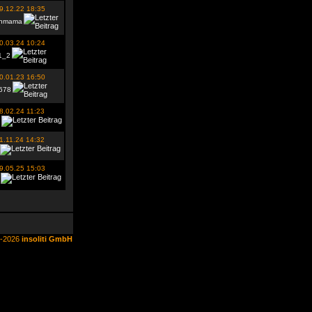
9.12.22 18:35
nmama
0.03.24 10:24
1_2
0.01.23 16:50
678
8.02.24 11:23
1.11.24 14:32
9.05.25 15:03
6-2026
insoliti GmbH