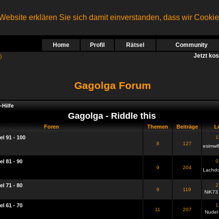
ebsite erklären Sie sich damit einverstanden, dass wir Cooki
Home
Profil
Rätsel
Community
Jetzt ko
)
Gagolga Forum
-Hilfe
Gagolga - Riddle this
Foren
Themen
Beiträge
Le
el 91 - 100
1
8
127
esimw
el 81 - 90
0
9
204
Lachd
el 71 - 80
2
9
119
NiK73
el 61 - 70
1
11
207
Nudel