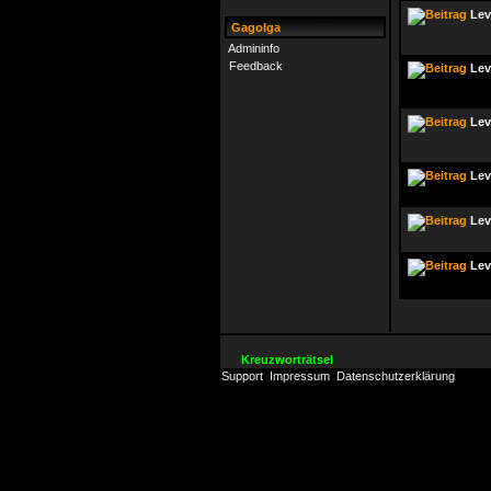
Lev
Gagolga
Admininfo
Feedback
Lev
Lev
Lev
Lev
Lev
Kreuzworträtsel
Support
Impressum
Datenschutzerklärung