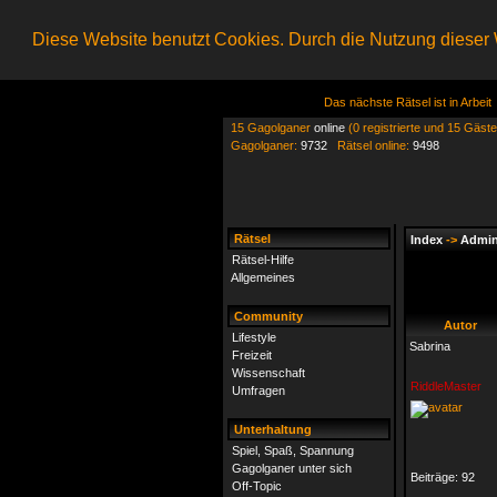
Diese Website benutzt Cookies. Durch die Nutzung dieser W
Das nächste Rätsel ist in Arbeit
15 Gagolganer
online
(0 registrierte und 15 Gäste
Gagolganer:
9732
Rätsel online:
9498
Rätsel
Index
->
Admin
Rätsel-Hilfe
Allgemeines
Community
Autor
Lifestyle
Sabrina
Freizeit
Wissenschaft
RiddleMaster
Umfragen
Unterhaltung
Spiel, Spaß, Spannung
Gagolganer unter sich
Beiträge:
92
Off-Topic