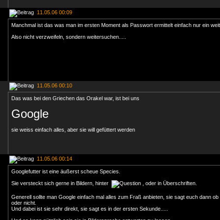
11.05.06 00:09
Manchmal ist das was man im ersten Moment als Passwort ermittelt einfach nur ein weite
Also nicht verzweifeln, sondern weitersuchen.....
11.05.06 00:10
Das was bei den Griechen das Orakel war, ist bei uns
Google
sie weiss einfach alles, aber sie will gefüttert werden
11.05.06 00:14
Googlefutter ist eine äußerst scheue Species.
Sie versteckt sich gerne in Bildern, hinter
, oder in Überschriften.
Generell sollte man Google einfach mal alles zum Fraß anbieten, sie sagt euch dann ob
oder nicht.
Und dabei ist sie sehr direkt, sie sagt es in der ersten Sekunde.....