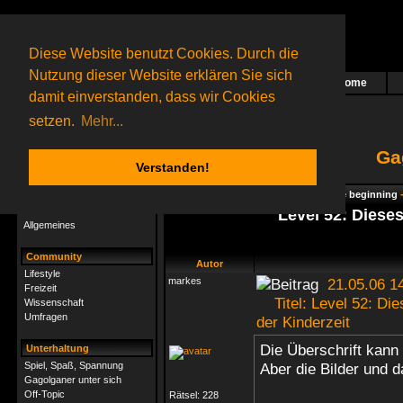
Diese Website benutzt Cookies. Durch die
Nutzung dieser Website erklären Sie sich
Home
Das nächste Rätsel ist in Arbeit
damit einverstanden, dass wir Cookies
60 Gagolganer
online
(0 registrierte und 60 Gäste)
Gagolganer:
9732
Rätsel online:
9498
setzen.
Mehr...
Ga
Verstanden!
Rätsel
Index
->
Rätsel-Hilfe
->
Gagolga - The beginning
Rätsel-Hilfe
Level 52: Dieses
Allgemeines
Community
Autor
Lifestyle
markes
21.05.06 1
Freizeit
Titel: Level 52: Dies
Wissenschaft
Umfragen
der Kinderzeit
Die Überschrift kann
Unterhaltung
Spiel, Spaß, Spannung
Aber die Bilder und d
Gagolganer unter sich
Off-Topic
Rätsel:
228