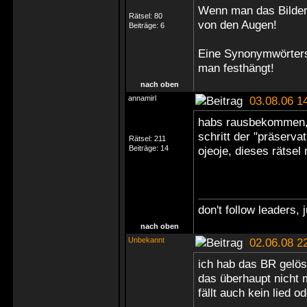
Wenn man das Bilderr
Rätsel:
80
von den Augen!
Beiträge:
6
Eine Synonymwörter
man festhängt!
nach oben
annamirl
03.08.06 1
habs rausbekommen, 
schritt der "präserva
Rätsel:
211
Beiträge:
14
ojeoje, dieses rätsel
don't follow leaders,
nach oben
Unbekannt
02.06.08 2
ich hab das BR gelös
das überhaupt nicht m
fällt auch kein lied 