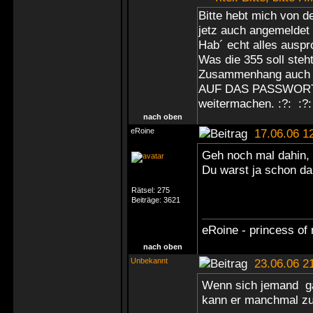
Bitte hebt mich von d
jetz auch angemeldet ;
Hab´ echt alles ausprob
Was die 355 soll steh
Zusammenhang auch 
AUF DAS PASSWORT??? B
weitermachen. :?: :?
nach oben
eRoine
17.06.06 1
Geh noch mal dahin, 
Du warst ja schon da
Rätsel:
275
Beiträge:
3621
eRoine - princess of 
nach oben
Unbekannt
23.06.06 2
Wenn sich jemand ga
kann er manchmal zu