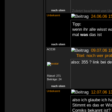
nach oben
Zuletzt bearbeitet von U
Unbekannt
24.06.06 1
Tipp:
wenn ihr alle wisst 
mal
was
das ist
nach oben
ACE38
09.07.06 1
Titel: noch wer pro
also: 355 ? link bei d
Rätsel:
271
Beiträge:
24
nach oben
Unbekannt
12.07.06 1
also ich glaube ich h
Stimmt es das er Wis
Comiks bekannt ist? N