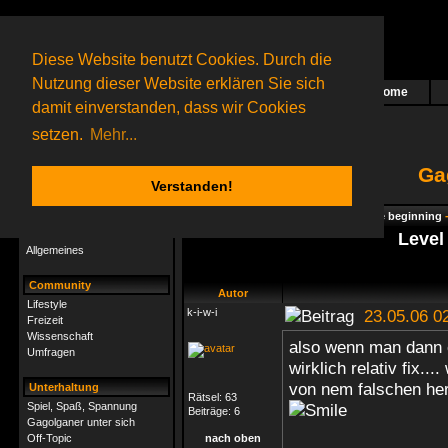
Diese Website benutzt Cookies. Durch die
Nutzung dieser Website erklären Sie sich
Home
Das nächste Rätsel ist in Arbeit
damit einverstanden, dass wir Cookies
27 Gagolganer
online
(0 registrierte und 27 Gäste)
Gagolganer:
9732
Rätsel online:
9498
setzen.
Mehr...
Ga
Verstanden!
Rätsel
Index
->
Rätsel-Hilfe
->
Gagolga - The beginning
Rätsel-Hilfe
Level
Allgemeines
Community
Autor
Lifestyle
k-i-w-i
23.05.06 0
Freizeit
Wissenschaft
also wenn man dann e
Umfragen
wirklich relativ fix..
von nem falschen her
Unterhaltung
Rätsel:
63
Spiel, Spaß, Spannung
Beiträge:
6
Gagolganer unter sich
Off-Topic
nach oben