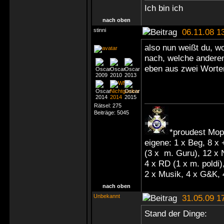
Ich bin ich
nach oben
stinni
06.11.08 1
also nun weißt du, w
nach, welche anderen 
eben aus zwei Worte
Rätsel:
275
Beiträge:
5045
*proudest Mop
eigene: 1 x Beg, 8 x
(3 x m. Guru), 12 x
4 x RD (1 x m. poldi),
2 x Musik, 4 x G&K, 
nach oben
Unbekannt
31.05.09 1
Stand der Dinge: