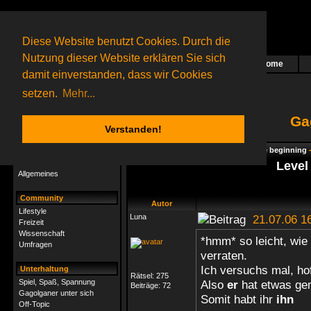
Diese Website benutzt Cookies. Durch die
Nutzung dieser Website erklären Sie sich
Home
Das nächste Rätsel ist in Arbeit
damit einverstanden, dass wir Cookies
67 Gagolganer
online
(0 registrierte und 67 Gäste)
Gagolganer:
9732
Rätsel online:
9498
setzen.
Mehr...
Ga
Verstanden!
Rätsel
Index
->
Rätsel-Hilfe
->
Gagolga - The beginning
Rätsel-Hilfe
Level
Allgemeines
Community
Autor
Lifestyle
Luna
21.07.06 1
Freizeit
Wissenschaft
*hmm* so leicht, wie
Umfragen
verraten.
Ich versuchs mal, ho
Unterhaltung
Rätsel:
275
Spiel, Spaß, Spannung
Also
er
hat etwas gem
Beiträge:
72
Gagolganer unter sich
Somit habt ihr
ihn
Off-Topic