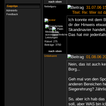
nach oben
Gagolga
Nebelguru
31.07.06 1
Admininfo
Titel: Re: Wer ist d
Feedback
Ich konnte mit dem Bi
dir der Hinweis etwa
Skandinavier handelt
Das hat mir jedenfal
Rätsel:
275
Beiträge:
3750
nach oben
Unbekannt
01.08.06 2
Nein, das ist auch k
Borg...
Geh mal von den Spor
anderen Bereichen he
Siegerehrung? Jährli
So, aber ich hab das
soll, aber WAS bin i