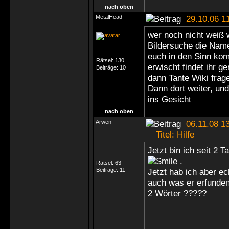
nach oben
MetalHead
29.10.06 1
wer noch nicht weiß w
Bildersuche die Name
euch in den Sinn kom
Rätsel:
130
erwischt findet ihr g
Beiträge:
10
dann Tante Wiki frage
Dann dort weiter, un
ins Gesicht
nach oben
Arwen
06.11.08 13
Titel: Hilfe
Jetzt bin ich seit 2 
.
Rätsel:
63
Beiträge:
11
Jetzt hab ich aber ec
auch was er erfunden
2 Wörter ?????