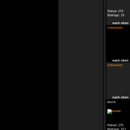
Rätsel:
275
Beiträge:
19
nach oben
Unbekannt
nach oben
Unbekannt
nach oben
ducon
Rätsel:
275
Beiträge:
317