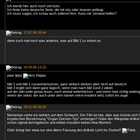
Ich werde hier auch noch verrückt.
Ich finde keine deutsche Serie, die mit sky oder heaven anfängt.
Ich muss sagen, ich schau auch seltenst fern. Kann mir Jemand helfen?
17.07.06 16:44
dann such mal noch was anderes, was auf Bild 1 zu sehen ist
18.08.06 14:15
paar tipps
bild 1 und bild 2 zusammensetzen, ganz einfach denken aber nicht auf deutsch.
bild 3 ergibt sich dann ganz logisch, wenn man nach bild 1und 2 wikiet.
auf der wiki-seite genau lesen, noch einmal weiterklicken - und wenn man richtig weitergek
einem der onkel, der auch unter dem namen onkel erwähnt wird, sofort ins auge.
29.01.08 09:26
Momentan stehe ich wirklich auf dem Schlauch. Der Film ist klar, aber was könnte sich h
kryptischen Bezeichnung "Organ-Zeichen-Typ" verbergen? Habe den Wikipedia-Artikel
schon zigmal durchgelesen und erlebe trotzdem keinen Aha-Moment.
Oder bringt hier etwa nur eine ältere Fassung des Artikels Licht ins Dunkel?