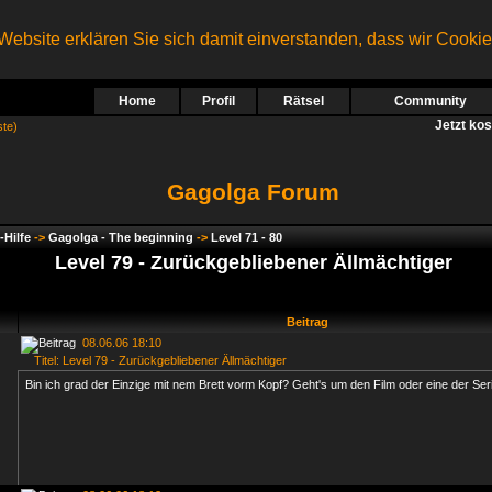
ebsite erklären Sie sich damit einverstanden, dass wir Cooki
Home
Profil
Rätsel
Community
Jetzt ko
ste)
Gagolga Forum
-Hilfe
->
Gagolga - The beginning
->
Level 71 - 80
Level 79 - Zurückgebliebener Ällmächtiger
Beitrag
08.06.06 18:10
Titel: Level 79 - Zurückgebliebener Ällmächtiger
Bin ich grad der Einzige mit nem Brett vorm Kopf? Geht's um den Film oder eine der Ser