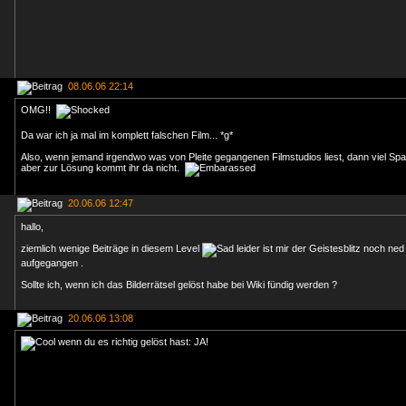
08.06.06 22:14
OMG!!
Da war ich ja mal im komplett falschen Film... *g*
Also, wenn jemand irgendwo was von Pleite gegangenen Filmstudios liest, dann viel Spa
aber zur Lösung kommt ihr da nicht.
20.06.06 12:47
hallo,
ziemlich wenige Beiträge in diesem Level
leider ist mir der Geistesblitz noch ned 
aufgegangen .
Sollte ich, wenn ich das Bilderrätsel gelöst habe bei Wiki fündig werden ?
20.06.06 13:08
wenn du es richtig gelöst hast: JA!