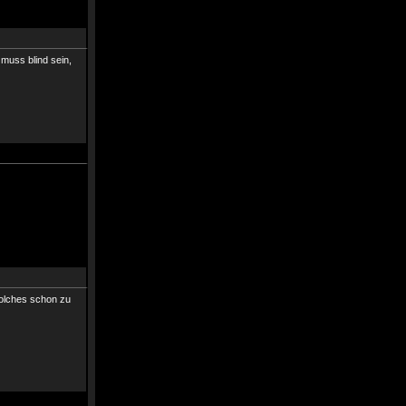
 muss blind sein,
solches schon zu