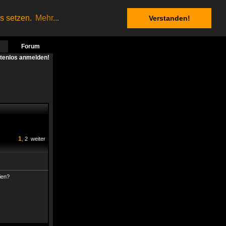
es setzen.
Mehr...
Verstanden!
Forum
stenlos anmelden!
1
,
2
weiter
ien?