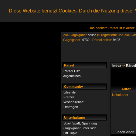
Diese Website benutzt Cookies. Durch die Nutzung dieser W
Das nächste Rätsel ist in Arbeit
244 Gagolganer
online
(0 registrierte und 244 Gä
Gagolganer:
9732
Rätsel online:
9498
Rätsel
Index
->
Rätsel
Rätsel-Hilfe
Allgemeines
Community
Autor
Lifestyle
Unbekannt
Freizeit
Wissenschaft
Umfragen
Unterhaltung
Spiel, Spaß, Spannung
Gagolganer unter sich
nach oben
Off-Topic