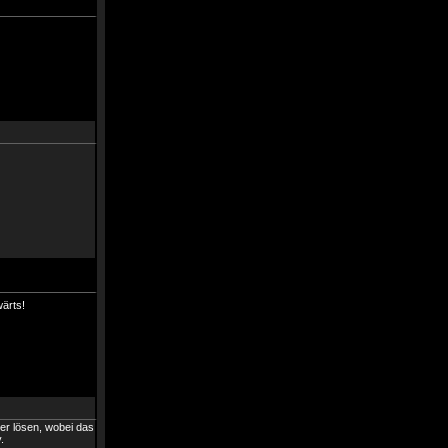
wärts!
mmer lösen, wobei das
.