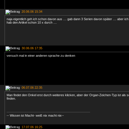
20.06.06 15:34
naja eigentlich geh ich schon davon aus .... gab dann 3 Serien davon später .... aber ich
hab den Artikel schon 10 x durch ....
30.06.06 17:35
versuch mal in einer anderen sprache zu denken
06.07.06 22:35
Man findet den Onkel erst durch weiteres klicken, aber der Organ-Zeichen-Typ ist als 
finden.
-- Wissen ist Macht- weiß nix macht nix--
17.07.06 16:25