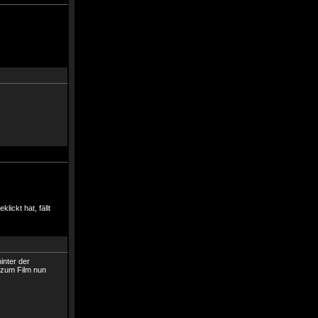
lickt hat, fällt
inter der
 zum Film nun