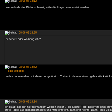
08.06.06 18:12
Wenn du dir das Bild anschaust, sollte die Frage beantwortet werden.
08.06.06 18:25
tv serie ? oder wo häng ich ?
08.06.06 18:32
Titel: @peppi
ja das hat man dann mit dieser fortgeführt ... ^^ aber in diesem sinne...geh a stück rück
08.06.06 19:14
Ich glaub, das hilft hier niemandem wirklich weiter... :lol: Kleiner Tipp: Bilderrätsel wie i
erste Rätsel aus dem Bildern links und Mitte entsteht, dann erst rechts. Dann Tante Vicky