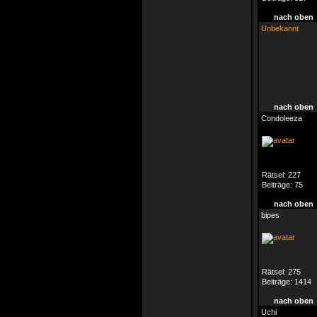
nach oben
Unbekannt
nach oben
Condoleeza
Rätsel:
227
Beiträge:
75
nach oben
bipes
Rätsel:
275
Beiträge:
1414
nach oben
Uchi