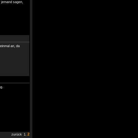
ir jemand sagen,
 einmal an, da
g.
2
zurück
1
,