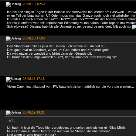
28.08.18 16:50
Ich bin seit einigen Tagen in der Botanik und verzweifle mal wieder am Passwort... Verwe
einen Teil der botanischen U? Oder muss man das Ganze auch noch viel wörtlicher mi
Ich hab z.B. auch schon die Tra***, Harl**** und Kork******** Art der botanischen Gattung
könnte ja entfernt was mit depressiver Stimmung zu tun haben. Oder liegt es mal wieder 
Schreibweise? Diesmal hab ich alle Umlaute zu ae, oe und ue geändert, hilft auch nix
28.08.18 17:08
Den Standpunkt gibt es ja in der Botanik. Ich nehme an , da bist du.
Dort guck mal im Abschnitt, wo es um Gesundheit und Krankheit geht.
Da wird etwas verwandelt und bildet dann den Grundstoff.
Du brauchst den umgewandelten Stoff, der dir dann bei Katerstimmung hilft.
28.08.18 17:18
Vielen Dank, jetzt klappts! Vom PW hatte ich bisher natürlich nur die Vorstufe probiert...
20.06.19 19:31
Tach,
ich hab mir jetzt die Tipps hier vorgelesen, und sehe nach wie vor ein Glas Milch.
Muss ich nun zu dem Untergrund auf dem die Stehen, die das geben?
Und wenn ja, was brauch ich da?