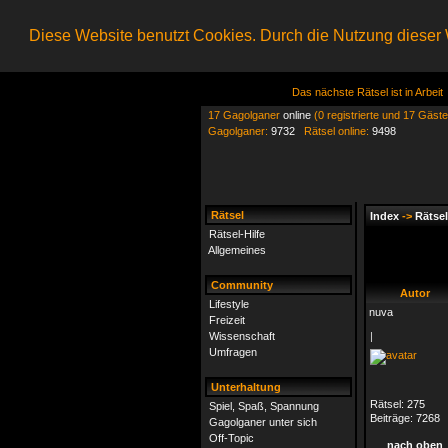
Diese Website benutzt Cookies. Durch die Nutzung dieser W
Das nächste Rätsel ist in Arbeit
17 Gagolganer
online
(0 registrierte und 17 Gäste
Gagolganer:
9732
Rätsel online:
9498
Rätsel
Index
->
Rätsel
Rätsel-Hilfe
Allgemeines
Community
Autor
Lifestyle
nuva
Freizeit
Wissenschaft
|
Umfragen
Unterhaltung
Rätsel:
275
Spiel, Spaß, Spannung
Beiträge:
7268
Gagolganer unter sich
Off-Topic
nach oben