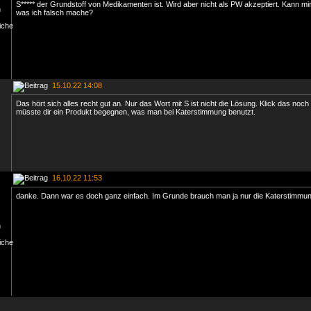
S***** der Grundstoff von Medikamenten ist. Wird aber nicht als PW akzeptiert. Kann m
was ich falsch mache?
15.10.22 14:08
Das hört sich alles recht gut an. Nur das Wort mit S ist nicht die Lösung. Klick das noch
müsste dir ein Produkt begegnen, was man bei Katerstimmung benutzt.
16.10.22 11:53
danke. Dann war es doch ganz einfach. Im Grunde brauch man ja nur die Katerstimmun