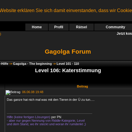
ebsite erklären Sie sich damit einverstanden, dass wir Cooki
Home
Profil
Rätsel
Community
Jetzt ko
)
Gagolga Forum
-Hilfe
->
Gagolga - The beginning
->
Level 101 - 110
Level 106: Katerstimmung
Beitrag
06.06.08 19:48
Das ganze hat nich mal was mit den Tieren in der Ü zu tun.....
Hilfe (keine fertigen Lösungen)
per PN
- aber nur gegen Nennung von Riddle-Kategorie, Level
und dem Stand, wo ihr steckt und woran ihr rumdenkt ;)