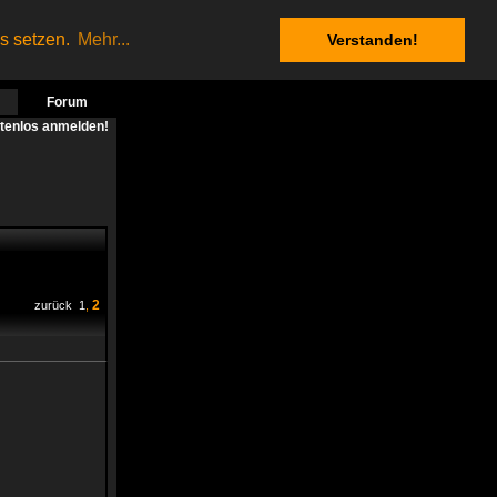
es setzen.
Mehr...
Verstanden!
Forum
stenlos anmelden!
2
zurück
1
,