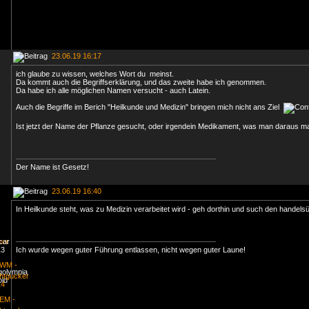
23.06.19 16:17
ich glaube zu wissen, welches Wort du meinst.
Da kommt auch die Begriffserklärung, und das zweite habe ich genommen.
Da habe ich alle möglichen Namen versucht - auch Latein.
Auch die Begriffe im Berich "Heilkunde und Medizin" bringen mich nicht ans Ziel
Ist jetzt der Name der Pflanze gesucht, oder irgendein Medikament, was man daraus 
Der Name ist Gesetz!
23.06.19 16:40
In Heilkunde steht, was zu Medizin verarbeitet wird - geh dorthin und such den handel
Ich wurde wegen guter Führung entlassen, nicht wegen guter Laune!