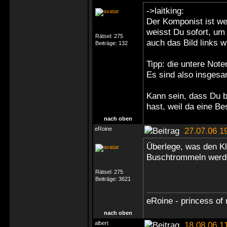
->laitking:
Der Komponist ist we
weisst Du sofort, um 
Rätsel:
275
auch das Bild links w
Beiträge:
132
Tipp: die untere Note
Es sind also insgesa
Kann sein, dass Du b
hast, weil da eine Be
nach oben
eRoine
27.07.06 1
Überlege, was den Kl
Buschtrommeln werden
Rätsel:
275
Beiträge:
3621
eRoine - princess of 
nach oben
albert
18.08.06 1