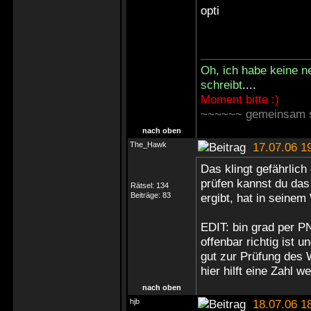
opti
Oh, ich habe keine n
schreibt
....
Moment bitte :)
~~~~~~ gemeinsam s
nach oben
The_Hawk
17.07.06 1
Das klingt gefährlich
prüfen kannst du das 
Rätsel:
134
Beiträge:
83
ergibt, hat in seinem
EDIT: bin grad per P
offenbar richtig ist 
gut zur Prüfung des 
hier hilft eine Zahl w
nach oben
hjb
18.07.06 1