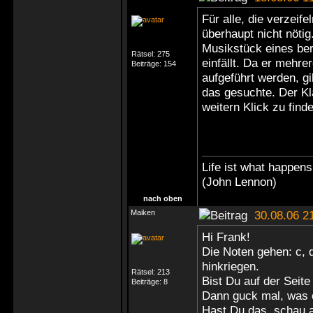
Für alle, die verzeif
überhaupt nicht nöti
Musikstück eines be
Rätsel:
275
einfällt. Da er mehre
Beiträge:
154
aufgeführt werden, gi
das gesuchte. Der Kl
weitern Klick zu find
Life ist what happen
(John Lennon)
nach oben
Maiken
30.08.06 2
Hi Frank!
Die Noten gehen: c, d
hinkriegen.
Rätsel:
213
Bist Du auf der Seite
Beiträge:
8
Dann guck mal, was e
Hast Du das, schau a