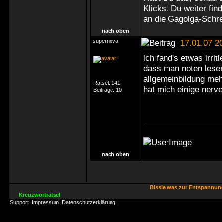
Klickst Du weiter fin
an die Gagolga-Schr
nach oben
supernova
17.01.07 2
ich fand's etwas irri
dass man noten lesen
allgemeinbildung meh
Rätsel:
141
hat mich einige nerv
Beiträge:
10
nach oben
Bissle was zur Entspannu
Kreuzworträtsel
Support
Impressum
Datenschutzerklärung