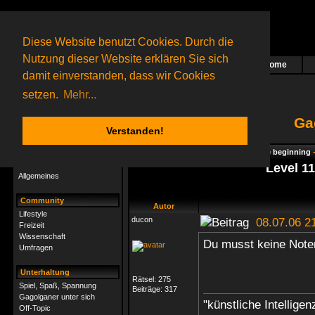
Diese Website benutzt Cookies. Durch die
Nutzung dieser Website erklären Sie sich
Home
Das nächste Rätsel ist in Arbeit
damit einverstanden, dass wir Cookies
43 Gagolganer
online
(0 registrierte und 43 Gäste)
Gagolganer:
9732
Rätsel online:
9498
setzen.
Mehr...
Ga
Verstanden!
Rätsel
Index
->
Rätsel-Hilfe
->
Gagolga - The beginning
Rätsel-Hilfe
Level 11
Allgemeines
Community
Autor
Lifestyle
ducon
08.07.06 2
Freizeit
Wissenschaft
Du musst keine Note
Umfragen
Unterhaltung
Rätsel:
275
Spiel, Spaß, Spannung
Beiträge:
317
Gagolganer unter sich
"künstliche Intelligen
Off-Topic