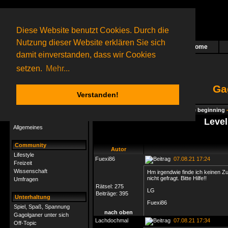
Diese Website benutzt Cookies. Durch die
Nutzung dieser Website erklären Sie sich
Home
Das nächste Rätsel ist in Arbeit
damit einverstanden, dass wir Cookies
12 Gagolganer
online
(0 registrierte und 12 Gäste)
Gagolganer:
9732
Rätsel online:
9498
setzen.
Mehr...
Ga
Verstanden!
Rätsel
Index
->
Rätsel-Hilfe
->
Gagolga - The beginning
Rätsel-Hilfe
Level
Allgemeines
Community
Autor
Lifestyle
Fuexi86
07.08.21 17:24
Freizeit
Wissenschaft
Hm irgendwie finde ich keinen Zu
nicht gefragt. Bitte Hilfe!!
Umfragen
Rätsel:
275
LG
Beiträge:
395
Unterhaltung
Fuexi86
Spiel, Spaß, Spannung
nach oben
Gagolganer unter sich
Lachdochmal
07.08.21 17:34
Off-Topic