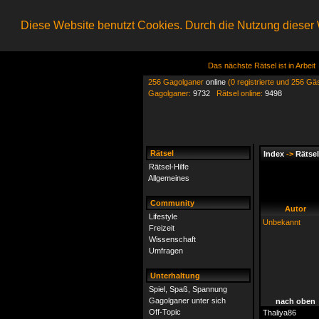
Diese Website benutzt Cookies. Durch die Nutzung dieser W
Das nächste Rätsel ist in Arbeit
256 Gagolganer
online
(0 registrierte und 256 Gä
Gagolganer:
9732
Rätsel online:
9498
Rätsel
Index
->
Rätsel
Rätsel-Hilfe
Allgemeines
Community
Autor
Lifestyle
Unbekannt
Freizeit
Wissenschaft
Umfragen
Unterhaltung
Spiel, Spaß, Spannung
Gagolganer unter sich
nach oben
Off-Topic
Thaliya86