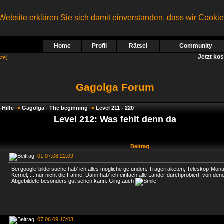
ebsite erklären Sie sich damit einverstanden, dass wir Cooki
Home
Profil
Rätsel
Community
Jetzt ko
ste)
Gagolga Forum
-Hilfe
->
Gagolga - The beginning
->
Level 211 - 220
Level 212: Was fehlt denn da
Beitrag
01.07.08 22:09
Bei google-bildersuche hab' ich alles mögliche gefunden: Trägerraketen, Teleskop-Mon
Kernel, ... nur nicht die Fahne. Dann hab' ich einfach alle Länder durchprobiert, von d
Abgebildete besonders gut sehen kann. Ging auch
07.06.09 13:03