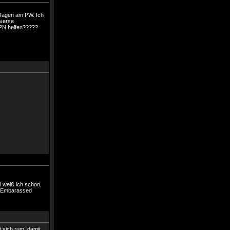
 Tagen am PW. Ich
iverse
 PN helfen?????
l weiß ich schon,
t sich rum, damit