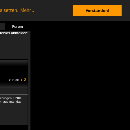
es setzen.
Mehr...
Verstanden!
Forum
stenlos anmelden!
2
zurück
1
,
tierungen, UNIX-
enen aus man das