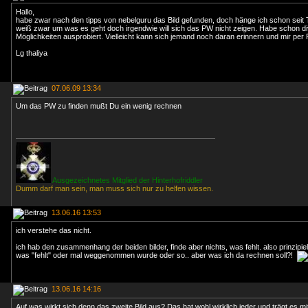
Hallo,
habe zwar nach den tipps von nebelguru das Bild gefunden, doch hänge ich schon seit
weiß zwar um was es geht doch irgendwie will sich das PW nicht zeigen. Habe schon d
Möglichkeiten ausprobiert. Vielleicht kann sich jemand noch daran erinnern und mir per
Lg thaliya
07.06.09 13:34
Um das PW zu finden mußt Du ein wenig rechnen
Ausgezeichnetes Mitglied der Hinterhofriddler
Dumm darf man sein, man muss sich nur zu helfen wissen.
13.06.16 13:53
ich verstehe das nicht.
ich hab den zusammenhang der beiden bilder, finde aber nichts, was fehlt. also prinzipiel
was "fehlt" oder mal weggenommen wurde oder so.. aber was ich da rechnen soll?!
13.06.16 14:16
Auf was wirkt sich denn das zweite Bild aus? Das hat wohl wirklich jeder und trägt es mi