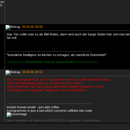
28.09.06 20:08
Das Tier sollte man so als Bild finden, dann wird auch der karge Süden klar und man la
hin soll.
"künstliche Intelligenz ist leichter zu ertragen, als natürliche Dummheit!"
>>>>>>>>>>>Gemeinsam sind wir unausstehlich<<<<<<<<<<<<<
28.09.06 20:13
Ok, ich korrigiere mich, der 1. November wäre das 100% korrekte Datum.
Über den Rätselweg, wäre es so aber nicht zu finden.
Auch erstreckte sich die Lösung über einen längern Zeitraum, so das
die Angabe eines genauen Tages m.e. nicht richtig währe.
Instant human inside - just add coffee
A programmer is just a tool which converts caffeine into code
Zuletzt bearbeitet von Sabrina am 28.09.06 20:14, insgesamt 1-mal bearbeitet