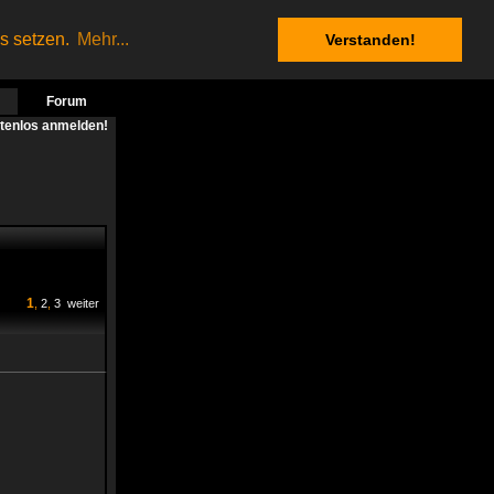
es setzen.
Mehr...
Verstanden!
Forum
stenlos anmelden!
1
,
2
,
3
weiter