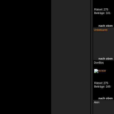
Rätsel:
275
Beiträge:
101
nach oben
Unbekannt
nach oben
DonBos
Rätsel:
275
Beiträge:
165
nach oben
Akiri