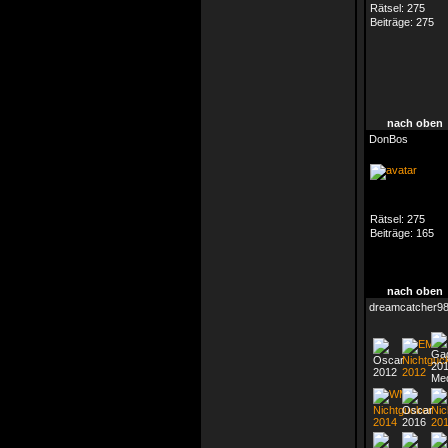
Rätsel:
275
Beiträge:
275
nach oben
DonBos
Rätsel:
275
Beiträge:
165
nach oben
dreamcatcher9