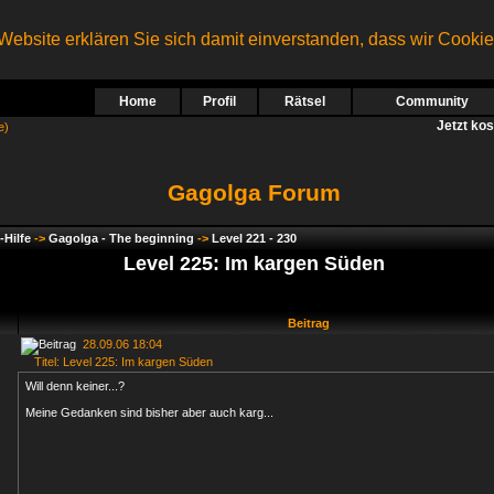
ebsite erklären Sie sich damit einverstanden, dass wir Cooki
Home
Profil
Rätsel
Community
Jetzt ko
e)
Gagolga Forum
-Hilfe
->
Gagolga - The beginning
->
Level 221 - 230
Level 225: Im kargen Süden
Beitrag
28.09.06 18:04
Titel: Level 225: Im kargen Süden
Will denn keiner...?
Meine Gedanken sind bisher aber auch karg...