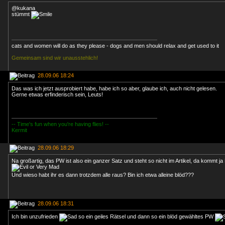
@kukana
stümmt
cats and women will do as they please - dogs and men should relax and get used to it
Gemeinsam sind wir unausstehlich!
28.09.06 18:24
Das was ich jetzt ausprobiert habe, habe ich so aber, glaube ich, auch nicht gelesen.
Gerne etwas erfinderisch sein, Leuts!
-- Time's fun when you're having flies! --
Kermit
28.09.06 18:29
Na großartig, das PW ist also ein ganzer Satz und steht so nicht im Artikel, da kommt j
Und wieso habt ihr es dann trotzdem alle raus? Bin ich etwa alleine blöd???
28.09.06 18:31
Ich bin unzufrieden
so ein geiles Rätsel und dann so ein blöd gewähltes PW