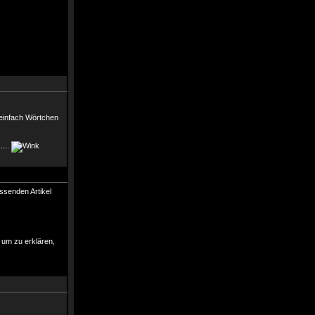
 einfach Wörtchen
....
ssenden Artikel
 um zu erklären,