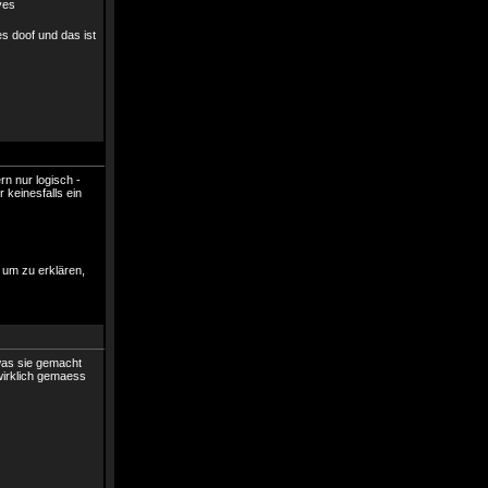
es doof und das ist
n nur logisch -
r keinesfalls ein
 um zu erklären,
was sie gemacht
wirklich gemaess