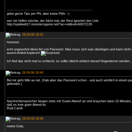
gebe gerne Tips per PN, aber keine PWs :-)
wer mir helfen möchte, der klickt mal, der Rest ignoriert den Link:
http://spielwelt17.monstersgame.net/?ac=vid&vid=60072135
28.09.06 18:31
hmmmm
echt ungewohnt diese Art von Passwort. Man muss sich was überlegen und kann nicht
ausem Artikel kopieren!
Ich find das nicht mal so schlecht, es sollte vileicht einfach darauf hingewiesen werden...
28.09.06 18:40
Bei mir geht Wiki au net. (Hab aber das Passwort schon - und auch wörtlich in einem pa
gefunden.)
Nachrichtensprecher fangen stets mit 'Guten Abend' an und brauchen dann 15 Minuten,
daß es kein guter Abend ist.
Rudi Carell
28.09.06 18:40
meine Güte,