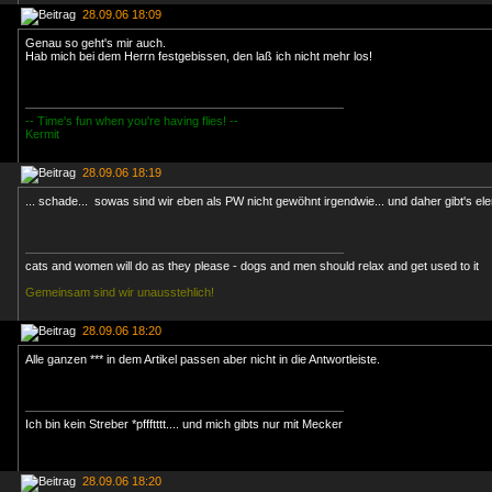
28.09.06 18:09
Genau so geht's mir auch.
Hab mich bei dem Herrn festgebissen, den laß ich nicht mehr los!
-- Time's fun when you're having flies! --
Kermit
28.09.06 18:19
... schade... sowas sind wir eben als PW nicht gewöhnt irgendwie... und daher gibt's ele
cats and women will do as they please - dogs and men should relax and get used to it
Gemeinsam sind wir unausstehlich!
28.09.06 18:20
Alle ganzen *** in dem Artikel passen aber nicht in die Antwortleiste.
Ich bin kein Streber *pffftttt.... und mich gibts nur mit Mecker
28.09.06 18:20