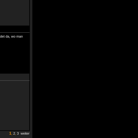
ndet da, wo man
1
,
2
,
3
weiter