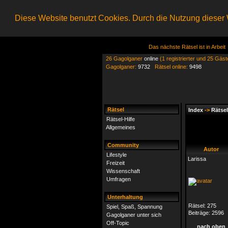
Diese Website benutzt Cookies. Durch die Nutzung dieser W
Das nächste Rätsel ist in Arbeit
26 Gagolganer
online
(1 registrierter und 25 Gäst
Gagolganer:
9732
Rätsel online:
9498
Rätsel
Index
->
Rätsel
Rätsel-Hilfe
Allgemeines
Community
Autor
Lifestyle
Larissa
Freizeit
Wissenschaft
Umfragen
Unterhaltung
Rätsel:
275
Spiel, Spaß, Spannung
Beiträge:
2596
Gagolganer unter sich
Off-Topic
nach oben