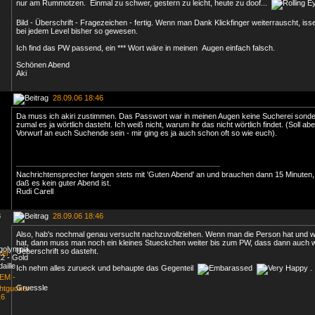
nur am Rummotzen. Einmal zu schwer, gestern zu leicht, heute zu doof...
Bild - Überschrift - Fragezeichen - fertig. Wenn man Dank Klickfinger weiterrauscht, iss
bei jedem Level bisher so gewesen.
Ich find das PW passend, ein *** Wort wäre in meinen Augen einfach falsch.
Schönen Abend
Aki
28.09.06 18:46
Da muss ich akiri zustimmen. Das Passwort war in meinen Augen keine Sucherei sonder
zumal es ja wörtlich dasteht. Ich weiß nicht, warum ihr das nicht wörtlich findet. (Soll abe
Vorwurf an euch Suchende sein - mir ging es ja auch schon oft so wie euch).
Nachrichtensprecher fangen stets mit 'Guten Abend' an und brauchen dann 15 Minuten,
daß es kein guter Abend ist.
Rudi Carell
8
28.09.06 18:46
Also, hab's nochmal genau versucht nachzuvollziehen. Wenn man die Person hat und 
hat, dann muss man noch ein kleines Stueckchen weiter bis zum PW, dass dann auch 
Ueberschrift so dasteht.
Ich nehm alles zurueck und behaupte das Gegenteil
.
Gruessle