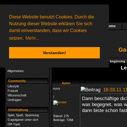
Diese Website benutzt Cookies. Durch die
Nutzung dieser Website erklären Sie sich
Home
Das nächste Rätsel ist in Arbeit
damit einverstanden, dass wir Cookies
87 Gagolganer
online
(0 registrierte und 87 Gäste)
Gagolganer:
9732
Rätsel online:
9498
setzen.
Mehr...
Ga
Verstanden!
Rätsel
Index
->
Rätsel-Hilfe
->
Gagolga - The beginning
Rätsel-Hilfe
Le
Allgemeines
Community
Autor
Lifestyle
nuva
18.03.11 1
Freizeit
Wissenschaft
|
Dann beschäftige dich
Umfragen
was begegnet, was wi
dann biste schon fast
Unterhaltung
Spiel, Spaß, Spannung
Rätsel:
275
Gagolganer unter sich
Beiträge:
7268
Off-Topic