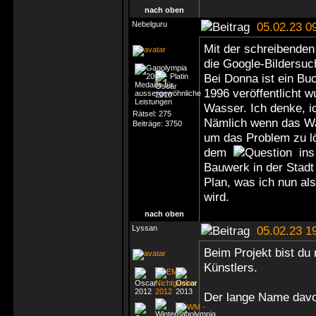
nach oben
Nebelguru
05.02.23 0
Mit der schreibenden
die Google-Bildersuc
Bei Donna ist ein Bu
1996 veröffentlicht w
Wasser. Ich denke, 
Rätsel:
275
Nämlich wenn das Wass
Beiträge:
3750
um das Problem zu lö
dem
ins 
Bauwerk in der Stadt 
Plan, was ich nun al
wird.
nach oben
Lyssan
05.02.23 1
Beim Projekt bist du 
Künstlers.
Der lange Name davo