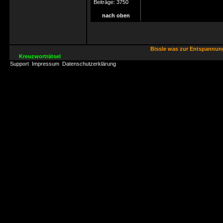
Beiträge:
3750
nach oben
Bissle was zur Entspannu
Kreuzworträtsel
Support
Impressum
Datenschutzerklärung