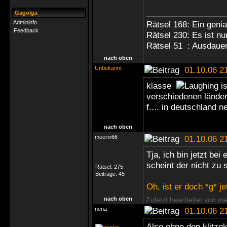
Gagolga
Admininfo
Rätsel 168: Ein genia
Feedback
Rätsel 230: Es ist nu
Rätsel 51 : Ausdaue
nach oben
Unbekannt
01.10.06 2
klasse
is
verschiedenen ländern
f.... in deutschland ne
nach oben
meerin66
01.10.06 2
Tja, ich bin jetzt be
scheint der nicht zu 
Rätsel:
275
Beiträge:
45
Oh, ist er doch *g* j
nach oben
Zuletzt bearbeitet von m
nena
01.10.06 2
Also ohne den klitze