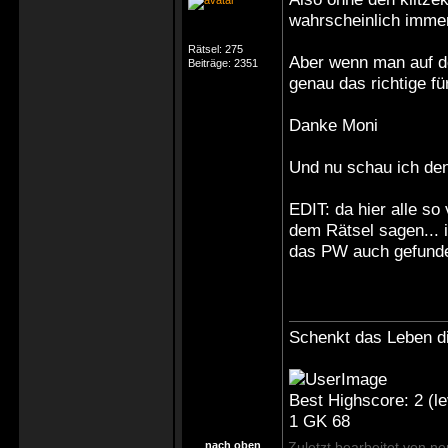
wahrscheinlich immer
Rätsel:
275
Aber wenn man auf de
Beiträge:
2351
genau das richtige f
Danke Moni
Und nu schau ich den
EDIT: da hier alle so
dem Rätsel sagen...
das PW auch gefunden
Schenkt das Leben di
Best Highscore: 2 (
1 GK 68
nach oben
Zuletzt bearbeitet von n