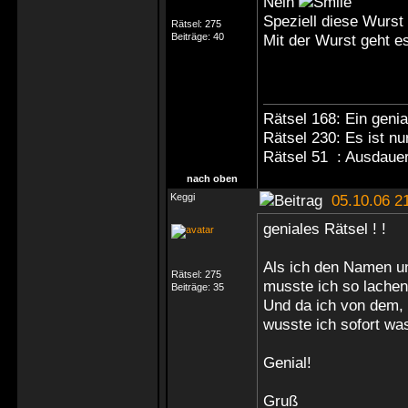
Nein
Speziell diese Wurst
Rätsel:
275
Beiträge:
40
Mit der Wurst geht es
Rätsel 168: Ein genia
Rätsel 230: Es ist nu
Rätsel 51 : Ausdaue
nach oben
Keggi
05.10.06 2
geniales Rätsel ! !
Als ich den Namen u
Rätsel:
275
musste ich so lachen
Beiträge:
35
Und da ich von dem, 
wusste ich sofort was 
Genial!
Gruß