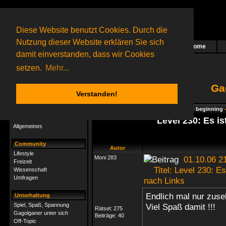
Diese Website benutzt Cookies. Durch die
Nutzung dieser Website erklären Sie sich
Home
Das nächste Rätsel ist in Arbeit
damit einverstanden, dass wir Cookies
14 Gagolganer
online
(0 registrierte und 14 Gäste)
Gagolganer:
9732
Rätsel online:
9498
setzen.
Mehr...
Ga
Verstanden!
Rätsel
Index
->
Rätsel-Hilfe
->
Gagolga - The beginning
Rätsel-Hilfe
Level 230: Es i
Allgemeines
Community
Autor
Lifestyle
Moni 283
01.10.06 2
Freizeit
Titel: Level 230: Es 
Wissenschaft
Umfragen
nach Links
Endlich mal nur zu
Unterhaltung
Spiel, Spaß, Spannung
Viel Spaß damit !!!
Rätsel:
275
Gagolganer unter sich
Beiträge:
40
Off-Topic