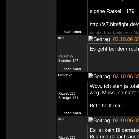
eigene Rätsel: 179
http://s7.bitefight.d
nach oben
Zuletzt bearbeitet von M
dido
02.10.06 0
Es geht bei dem recht
Rätsel:
275
Beiträge:
147
nach oben
MiniZicke
02.10.06 0
Wow, ich steh ja tot
weg. Muss ich nicht e
Rätsel:
275
Beiträge:
131
Bitte helft mir.
nach oben
dido
02.10.06 0
Es ist kein Bilderrät
Bild und danach auch
Rätsel:
275