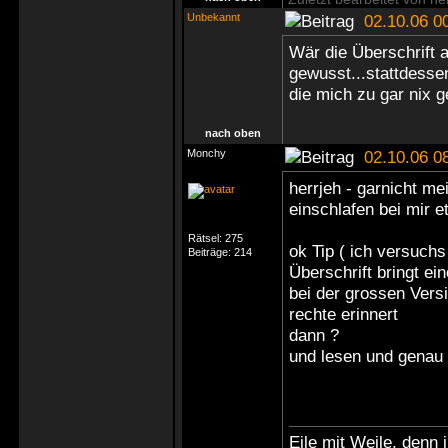
Unbekannt
02.10.06 0
Wär die Überschrift 
gewusst...stattdesse
die mich zu gar nix 
nach oben
Monchy
02.10.06 0
herrjeh - garnicht m
einschlafen bei mir 
Rätsel:
275
ok Tip ( ich versuchs
Beiträge:
214
Überschrift bringt e
bei der grossen Vers
rechte erinnert
dann ?
und lesen und gena
Eile mit Weile, denn i