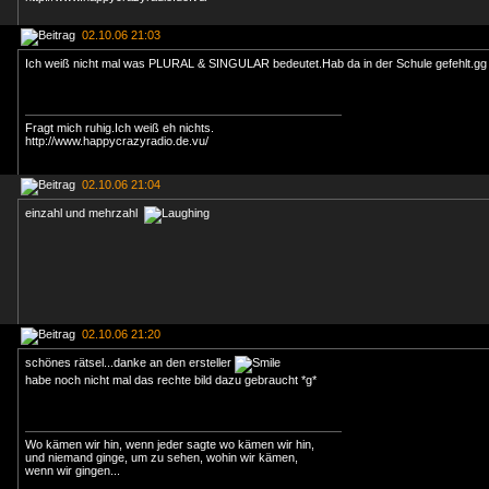
02.10.06 21:03
Ich weiß nicht mal was PLURAL & SINGULAR bedeutet.Hab da in der Schule gefehlt.gg
Fragt mich ruhig.Ich weiß eh nichts.
http://www.happycrazyradio.de.vu/
02.10.06 21:04
einzahl und mehrzahl
02.10.06 21:20
schönes rätsel...danke an den ersteller
habe noch nicht mal das rechte bild dazu gebraucht *g*
Wo kämen wir hin, wenn jeder sagte wo kämen wir hin,
und niemand ginge, um zu sehen, wohin wir kämen,
wenn wir gingen...