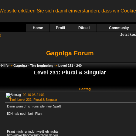
ebsite erklären Sie sich damit einverstanden, dass wir Cooki
Home
Profil
Rätsel
Community
Jetzt ko
)
Gagolga Forum
-Hilfe
->
Gagolga - The beginning
->
Level 231 - 240
Level 231: Plural & Singular
Beitrag
02.10.06 21:01
Titel: Level 231: Plural & Singular
Dann wünsch ich uns allen viel Spaß
ICH hab noch kein Plan.
Fragt mich ruhig.Ich weiß eh nichts.
http://www.happycrazyradio.de.vu/