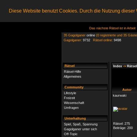
Diese Website benutzt Cookies. Durch die Nutzung dieser W
Das nächste Rätsel ist in Arbeit
35 Gagolganer
online
(0 registrierte und 35 Gäste
Gagolganer:
9732
Rätsel online:
9498
Rätsel
Index
->
Rätsel
Rätsel-Hilfe
Allgemeines
Community
Autor
Lifestyle
kaurwaki
Freizeit
Wissenschaft
Umfragen
Unterhaltung
Rätsel:
275
Spiel, Spaß, Spannung
Beiträge:
200
Gagolganer unter sich
Off-Topic