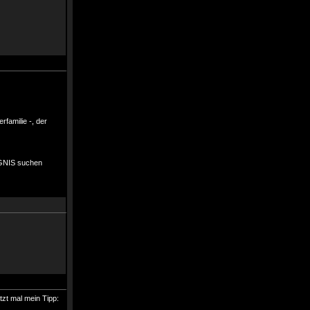
rfamilie -, der
IGNIS suchen
zt mal mein Tipp: