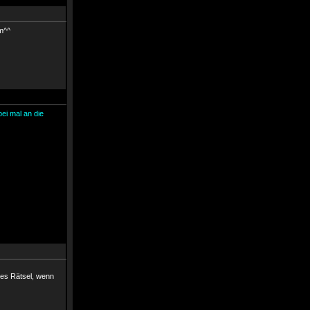
am^^
bei mal an die
tes Rätsel, wenn