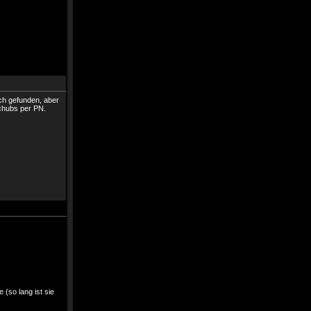
uch gefunden, aber
chubs per PN.
 (so lang ist sie