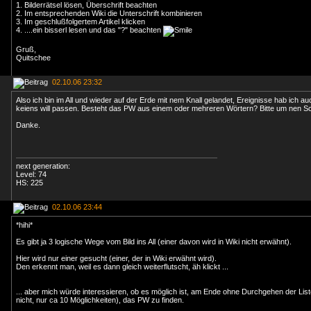
1. Bilderrätsel lösen, Überschrift beachten
2. Im entsprechenden Wiki die Unterschrift kombinieren
3. Im geschlußfolgertem Artikel klicken
4. ....ein bisserl lesen und das "?" beachten
Gruß,
Quitschee
02.10.06 23:32
Also ich bin im All und wieder auf der Erde mit nem Knall gelandet, Ereignisse hab ich a
keiens will passen. Besteht das PW aus einem oder mehreren Wörtern? Bitte um nen S
Danke.
next generation:
Level: 74
HS: 225
02.10.06 23:44
*hihi*
Es gibt ja 3 logische Wege vom Bild ins All (einer davon wird in Wiki nicht erwähnt).
Hier wird nur einer gesucht (einer, der in Wiki erwähnt wird).
Den erkennt man, weil es dann gleich weiterflutscht, äh klickt ...
... aber mich würde interessieren, ob es möglich ist, am Ende ohne Durchgehen der Liste
nicht, nur ca 10 Möglichkeiten), das PW zu finden.