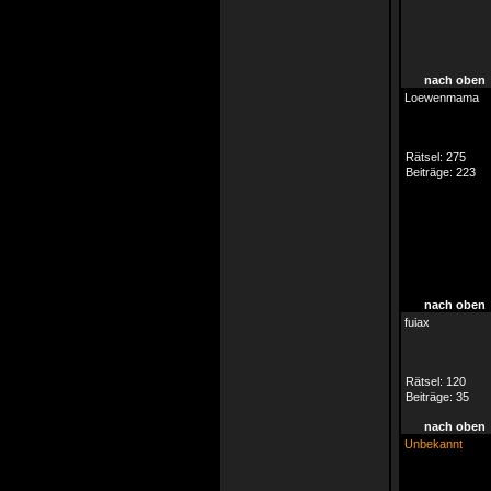
nach oben
Loewenmama
Rätsel:
275
Beiträge:
223
nach oben
fuiax
Rätsel:
120
Beiträge:
35
nach oben
Unbekannt