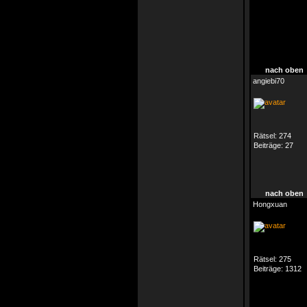
nach oben
angiebi70
Rätsel:
274
Beiträge:
27
nach oben
Hongxuan
Rätsel:
275
Beiträge:
1312