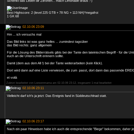
Schenkt das Leben dir Zitronen... mach Limonade draus :-)
Best Highscore: 2 (level 225 GTB + 78 NG + 113 NH)*megafroi
1 GK 68
02.10.06 23:09
Hm ... ich versuchs mal
Das Bild links ist was ganz helles ... zumindest tagsüber
das Bild rechts: ganz allgemein
Für die Lösung des Bilderrätsels gibts bei der Tante den lateinischen Begriff - für die Unte
euch an die Unterschrift erinnern sollte.
Damit (dem aus dem All !) bei der Tante weiterarbeiten (kein Klick).
Dort wird dann auf eine Liste verwiesen, die zum passt, dort dann das passende ERE
et voilà
Zuletzt bearbeitet von Loewenmama am 02.10.06 23:12, insgesamt 1-mal bearbeitet
02.10.06 23:11
Vielleicht darf ich's ja jetzt: Das Ereignis fand in Süddeutschlnad statt.
02.10.06 23:17
Nach ein paar Hinweisen habe ich auch die entsprechende "Biege" bekommen, daher jet