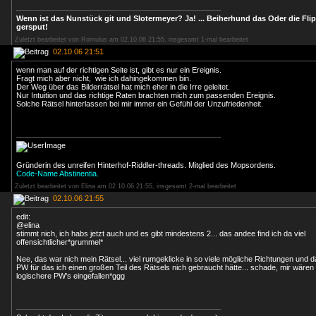
Wenn ist das Nunstück git und Slotermeyer? Ja! ... Beiherhund das Oder die Fli
gersput!
Zuletzt bearbeitet von Romulus am 02.10.06 21:55, insgesamt 1-mal bearbeitet
02.10.06 21:51
wenn man auf der richtigen Seite ist, gibt es nur ein Ereignis.
Fragt mich aber nicht, wie ich dahingekommen bin.
Der Weg über das Bilderrätsel hat mich eher in die Irre geleitet.
Nur Intuition und das richtige Raten brachten mich zum passenden Ereignis.
Solche Rätsel hinterlassen bei mir immer ein Gefühl der Unzufriedenheit.
Gründerin des unreifen Hinterhof-Riddler-threads. Mitglied des Mopsordens.
Code-Name Abstinentia.
Zuletzt bearbeitet von Elina am 02.10.06 21:55, insgesamt 2-mal bearbeitet
02.10.06 21:55
edit:
@elina
stimmt nich, ich habs jetzt auch und es gibt mindestens 2... das andee find ich da viel
offensichtlicher*grummel*
Nee, das war nich mein Rätsel... viel rumgeklicke in so viele mögliche Richtungen und 
PW für das ich einen großen Teil des Rätsels nich gebraucht hätte... schade, mir wäre
logischere PW's eingefallen*ggg