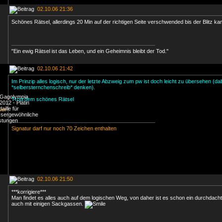
02.10.06 21:36
Schönes Rätsel, allerdings 20 Min auf der richtigen Seite verschwended bis der Blitz k
"Ein ewig Rätsel ist das Leben, und ein Geheimnis bleibt der Tod."
02.10.06 21:42
Im Prinzip alles logisch, nur der letzte Abzweig zum pw ist doch leicht zu übersehen (da
*selbersternchenschreib* denken).
Trotzdem schönes Rätsel
Signatur darf nur noch 70 Zeichen enthalten
02.10.06 21:50
***korrigiere***
Man findet es alles auch auf dem logischen Weg, von daher ist es schon ein durchdach
auch mit einigen Sackgassen.