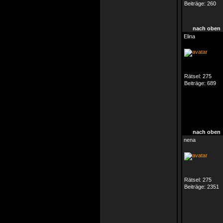
Beiträge:
260
nach oben
Elina
Rätsel:
275
Beiträge:
689
nach oben
nena
Rätsel:
275
Beiträge:
2351