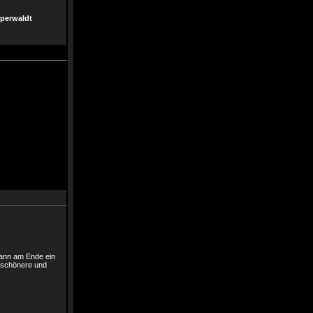
pperwaldt
dann am Ende ein
n schönere und