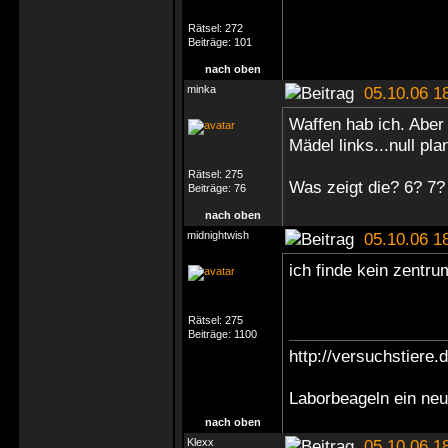
Rätsel:
272
Beiträge:
101
nach oben
minka
05.10.06 1
Waffen hab ich. Abe
Mädel links...null pla
Rätsel:
275
Was zeigt die? 6? 7?
Beiträge:
76
nach oben
midnightwish
05.10.06 1
ich finde kein zentr
Rätsel:
275
Beiträge:
1100
http://versuchstiere.
Laborbeageln ein ne
nach oben
Klexx
05.10.06 1