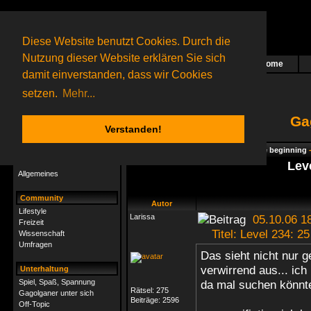
Diese Website benutzt Cookies. Durch die
Nutzung dieser Website erklären Sie sich
Home
Das nächste Rätsel ist in Arbeit
damit einverstanden, dass wir Cookies
25 Gagolganer
online
(0 registrierte und 25 Gäste)
Gagolganer:
9732
Rätsel online:
9498
setzen.
Mehr...
Ga
Verstanden!
Rätsel
Index
->
Rätsel-Hilfe
->
Gagolga - The beginning
Rätsel-Hilfe
Lev
Allgemeines
Community
Autor
Lifestyle
Larissa
05.10.06 1
Freizeit
Titel: Level 234: 25
Wissenschaft
Umfragen
Das sieht nicht nur 
verwirrend aus... ich
Unterhaltung
Spiel, Spaß, Spannung
da mal suchen könnt
Rätsel:
275
Gagolganer unter sich
Beiträge:
2596
Off-Topic