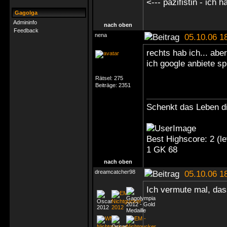
<--- pazifistin - ich
Gagolga
Admininfo
nach oben
Feedback
nena
05.10.06 1
rechts hab ich... abe
ich google anbiete sp
Rätsel:
275
Beiträge:
2351
Schenkt das Leben di
Best Highscore: 2 (
1 GK 68
nach oben
dreamcatcher98
05.10.06 1
Ich vermute mal, dass