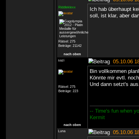
Riddleklexx
Ich hab überhaupt ke
soll, ist klar, aber dan
Rätsel:
275
Beiträge:
21142
nach oben
sazi
05.10.06 1
Bin vollkommen planl
Könnte mir evtl. noc
Und dann setzt's aus.
Rätsel:
275
Beiträge:
223
-- Time's fun when you
Kermit
nach oben
Luna
05.10.06 1