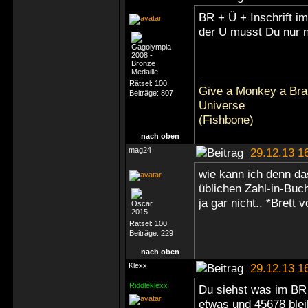
BR + Ü + Inschrift i
der U musst Du nur n
Rätsel:
100
Give a Monkey a Brai
Beiträge:
807
Universe
(Fishbone)
nach oben
mag24
29.12.13 1
wie kann ich denn d
üblichen Zahl-in-Buc
ja gar nicht.. *Brett 
Rätsel:
100
Beiträge:
229
nach oben
Klexx
29.12.13 1
Riddleklexx
Du siehst was im BR 
etwas und 45678 blei