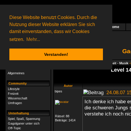
Diese Website benutzt Cookies. Durch die
Nutzung dieser Website erklären Sie sich
Home
Das nächste Rätsel ist in Arbeit
damit einverstanden, dass wir Cookies
76 Gagolganer
online
(0 registrierte und 76 Gäste)
Gagolganer:
9732
Rätsel online:
9498
setzen.
Mehr...
Ga
Verstanden!
Rätsel
Index
->
Rätsel-Hilfe
->
Hobby & Freizeit - Musik
-
Rätsel-Hilfe
Level 1
Allgemeines
Community
Autor
Lifestyle
bipes
24.08.07 1
Freizeit
Wissenschaft
Ich denke ich habe e
Umfragen
die schweren Jungs s
verstehe ich noch ni
Unterhaltung
Rätsel:
88
Spiel, Spaß, Spannung
Beiträge:
1414
Gagolganer unter sich
Off-Topic