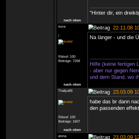
"Hinter dir, ein dreikö
nach oben
nuva
22.11.08 1
|
Na länger - und die Ü 
Rätsel:
100
Beiträge:
7268
Hilfe (keine fertigen
- aber nur gegen Nen
und dem Stand, wo ih
nach oben
Thaliya86
23.03.09 1
habe das br dann nach
den passenden effekt 
Rätsel:
100
Beiträge:
1607
nach oben
atona
23.03.09 1