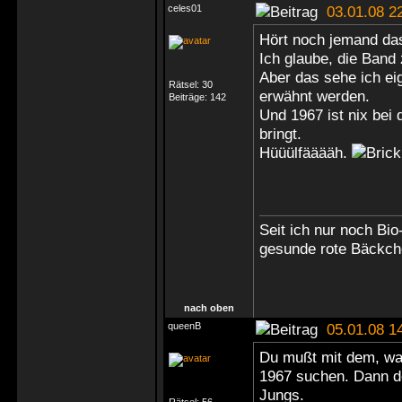
celes01
03.01.08 2
Hört noch jemand das
Ich glaube, die Ban
Aber das sehe ich ei
Rätsel:
30
erwähnt werden.
Beiträge:
142
Und 1967 ist nix be
bringt.
Hüüülfääääh.
Seit ich nur noch Bio
gesunde rote Bäckc
nach oben
queenB
05.01.08 1
Du mußt mit dem, wa
1967 suchen. Dann de
Jungs.