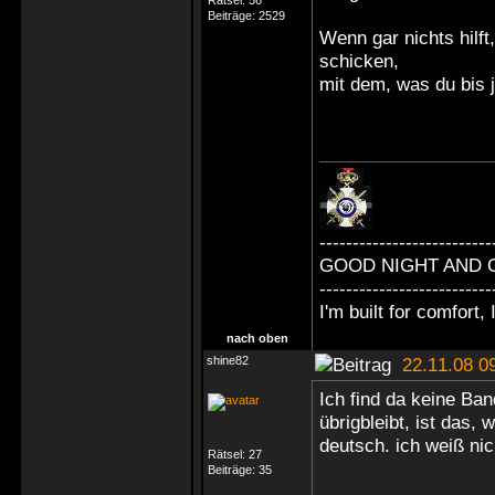
Rätsel:
56
Beiträge:
2529
Wenn gar nichts hilf
schicken,
mit dem, was du bis j
--------------------------
GOOD NIGHT AND 
--------------------------
I'm built for comfort, I
nach oben
shine82
22.11.08 0
Ich find da keine B
übrigbleibt, ist das, 
deutsch. ich weiß ni
Rätsel:
27
Beiträge:
35