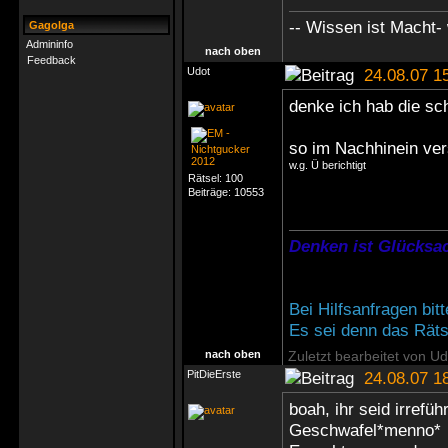
-- Wissen ist Macht- 
Gagolga
Admininfo
nach oben
Feedback
Udot
24.08.07 1
denke ich hab die sc
so im Nachhinein ver
w.g. Ü berichtigt
Rätsel:
100
Beiträge:
10553
Denken ist Glücksac
Bei Hilfsanfragen bi
Es sei denn das Rätse
nach oben
Zuletzt bearbeitet von U
PitDieErste
24.08.07 1
boah, ihr seid irrefü
Geschwafel*menno*