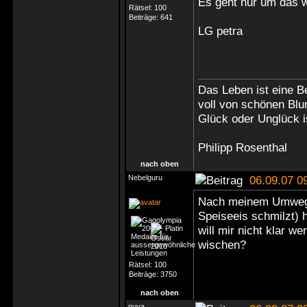
Es geht nur um das w
Rätsel:
100
Beiträge:
641
LG petra
Das Leben ist eine B
voll von schönen Bl
Glück oder Unglück i
Philipp Rosenthal
nach oben
Nebelguru
06.09.07 0
Nach meinem Umweg ü
Speiseeis schmilzt) 
will mir nicht klar w
wischen?
Rätsel:
100
Beiträge:
3750
nach oben
nuva