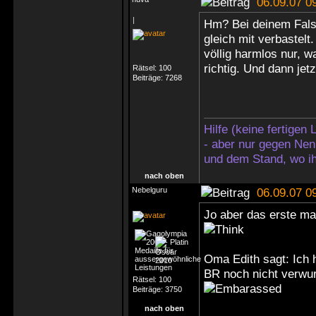
06.09.07 0
|
Hm? Bei deinem Falsc
gleich mit verbastelt
völlig harmlos nur, w
richtig. Und dann jet
Rätsel:
100
Beiträge:
7268
Hilfe (keine fertigen
- aber nur gegen Nen
und dem Stand, wo ih
nach oben
Nebelguru
06.09.07 0
Jo aber das erste mal
Oma Edith sagt: Ich 
BR noch nicht verwur
Rätsel:
100
Beiträge:
3750
nach oben