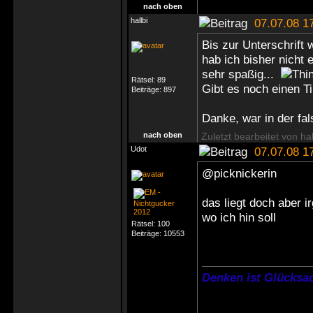
nach oben
hallbi
07.07.08 1
Bis zur Unterschrift 
hab ich bisher nicht 
sehr spaßig...
Rätsel:
89
Gibt es noch einen T
Beiträge:
897
Danke, war in der fal
nach oben
Zuletzt bearbeitet von ha
Udot
07.07.08 1
@picknickerin
das liegt doch aber i
wo ich hin soll
Rätsel:
100
Beiträge:
10553
Denken ist Glücksac