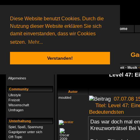
Diese Website benutzt Cookies. Durch die
Nutzung dieser Website erklären Sie sich
Home
Das nächste Rätsel ist in Arbeit
damit einverstanden, dass wir Cookies
32 Gagolganer
online
(0 registrierte und 32 Gäste)
Gagolganer:
9732
Rätsel online:
9498
setzen.
Mehr...
Ga
Verstanden!
Rätsel
Index
->
Rätsel-Hilfe
->
Hobby & Freizeit - Musik
-
Rätsel-Hilfe
Level 47: E
Allgemeines
Community
Autor
Lifestyle
moulded
07.07.08 1
Freizeit
Titel: Level 47: Ein
Wissenschaft
Umfragen
Bedeutendsten
Das war doch mal en
Unterhaltung
Spiel, Spaß, Spannung
Kreuzworträtsel Bei
Gagolganer unter sich
Off-Topic