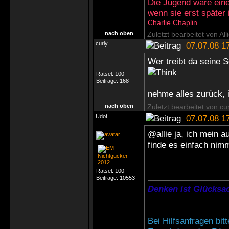
Die Jugend wäre eine
wenn sie erst später
Charlie Chaplin
nach oben
Zuletzt bearbeitet von Al
curly
07.07.08 1
Wer treibt da seine
Rätsel:
100
Beiträge:
168
nehme alles zurück, 
nach oben
Zuletzt bearbeitet von cu
Udot
07.07.08 1
@allie ja, ich mein 
finde es einfach nimm
Rätsel:
100
Beiträge:
10553
Denken ist Glücksac
Bei Hilfsanfragen bi