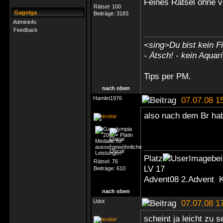
Feines Rätsel ohne vi
Rätsel:
100
Gagolga
Beiträge:
3183
Admininfo
Feedback
<sing>Du bist kein Fi
- Ätsch! - kein Aquar
Tips
per PM
.
nach oben
Hamlet1976
07.07.08 1
also nach dem Br ha
Platz
be
Rätsel:
76
LV 17
Beiträge:
610
Advent08 2.Advent 
nach oben
Udot
07.07.08 1
scheint ja leicht zu s