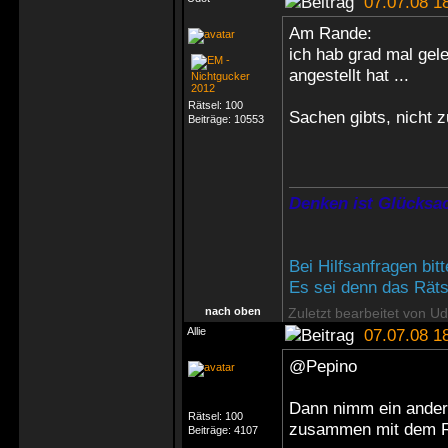
07.07.08 1
Am Rande:
ich hab grad mal ge
angestellt hat ...
Rätsel:
100
Sachen gibts, nicht 
Beiträge:
10553
Denken ist Glücksac
Bei Hilfsanfragen bi
Es sei denn das Rätse
nach oben
Zuletzt bearbeitet von U
Allie
07.07.08 1
@Pepino
Dann nimm ein andere
Rätsel:
100
zusammen mit dem Re
Beiträge:
4107