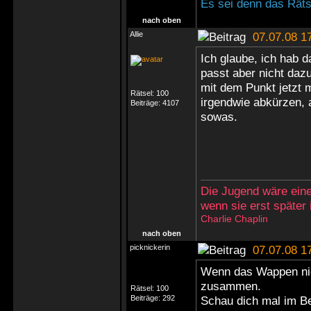
Es sei denn das Rätse
nach oben
Allie
07.07.08 1
Ich glaube, ich hab 
passt aber nicht daz
mit dem Punkt jetzt 
Rätsel:
100
irgendwie abkürzen, 
Beiträge:
4107
sowas.
Die Jugend wäre eine
wenn sie erst später
Charlie Chaplin
nach oben
picknickerin
07.07.08 1
Wenn das Wappen nich
zusammen.
Rätsel:
100
Beiträge:
292
Schau dich mal im Be