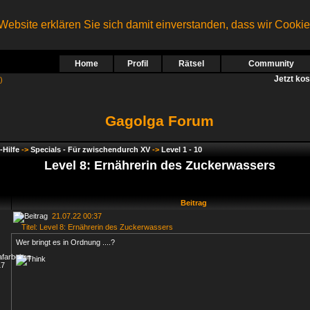
ebsite erklären Sie sich damit einverstanden, dass wir Cooki
Home
Profil
Rätsel
Community
Jetzt ko
)
Gagolga Forum
-Hilfe
->
Specials - Für zwischendurch XV
->
Level 1 - 10
Level 8: Ernährerin des Zuckerwassers
Beitrag
21.07.22 00:37
Titel: Level 8: Ernährerin des Zuckerwassers
Wer bringt es in Ordnung ....?