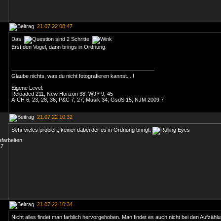
21.07.22 08:47
Das
sind 2 Schritte
Erst den Vogel, dann brings in Ordnung.
Glaube nichts, was du nicht fotografieren kannst....!
Eigene Level:
Reloaded 211, New Horizon 38, W9Y 9, 45
A-CH 6, 23, 28, 36; P&C 7, 27; Musik 34; GsdS 15; NJM 2009 7
21.07.22 10:32
Sehr vieles probiert, keiner dabei der es in Ordnung bringt.
21.07.22 10:34
Nicht alles findet man farblich hervorgehoben. Man findet es auch nicht bei den Aufzähl