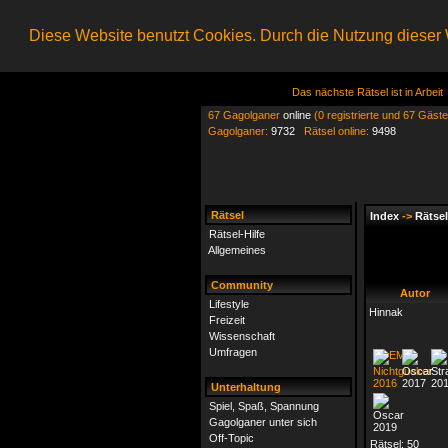
Diese Website benutzt Cookies. Durch die Nutzung dieser W
Das nächste Rätsel ist in Arbeit
67 Gagolganer
online
(0 registrierte und 67 Gäste
Gagolganer:
9732
Rätsel online:
9498
Rätsel
Index
->
Rätsel
Rätsel-Hilfe
Allgemeines
Community
Autor
Lifestyle
Hinnak
Freizeit
Wissenschaft
Umfragen
Unterhaltung
Spiel, Spaß, Spannung
Gagolganer unter sich
Off-Topic
Rätsel:
50