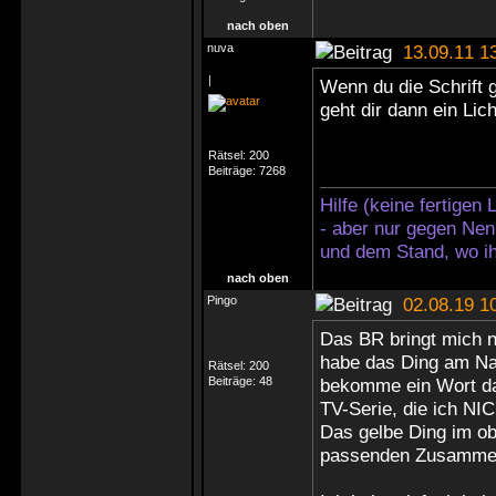
nach oben
nuva
13.09.11 1
|
Wenn du die Schrift g
geht dir dann ein Lich
Rätsel:
200
Beiträge:
7268
Hilfe (keine fertigen
- aber nur gegen Nen
und dem Stand, wo ih
nach oben
Pingo
02.08.19 1
Das BR bringt mich 
habe das Ding am Na
Rätsel:
200
Beiträge:
48
bekomme ein Wort das
TV-Serie, die ich NI
Das gelbe Ding im ob
passenden Zusammen