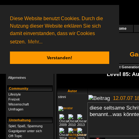
Diese Website benutzt Cookies. Durch die
Nutzung dieser Website erklären Sie sich
Home
Das nächste Rätsel ist in Arbeit
damit einverstanden, dass wir Cookies
67 Gagolganer
online
(0 registrierte und 67 Gäste)
Gagolganer:
9732
Rätsel online:
9498
setzen.
Mehr...
Ga
Verstanden!
Rätsel
Index
->
Rätsel-Hilfe
->
Gagolga - Next Generatio
Rätsel-Hilfe
Level 85: Au
Allgemeines
Community
Autor
Lifestyle
stinni
12.07.07 1
Freizeit
Wissenschaft
diese seltsame Schri
Umfragen
benannt...was könnt
Unterhaltung
Spiel, Spaß, Spannung
Gagolganer unter sich
Off-Topic