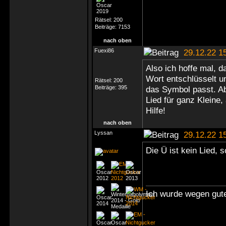
Rätsel:
200
Beiträge:
7153
nach oben
Fuexi86
29.12.22 1
Also ich hoffe mal, d
Wort entschlüsselt 
Rätsel:
200
Beiträge:
395
das Symbol passt. Abe
Lied für ganz Kleine,
Hilfe!
nach oben
Lyssan
29.12.22 1
Die Ü ist kein Lied, 
Ich wurde wegen gute