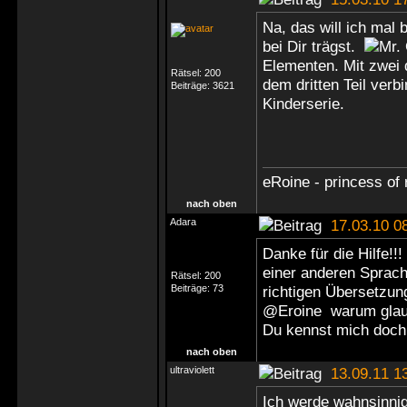
Na, das will ich mal 
bei Dir trägst.
Elementen. Mit zwei 
Rätsel:
200
dem dritten Teil ver
Beiträge:
3621
Kinderserie.
eRoine - princess of 
nach oben
Adara
17.03.10 0
Danke für die Hilfe!!
einer anderen Sprach
Rätsel:
200
Beiträge:
73
richtigen Übersetzun
@Eroine warum glaubs
Du kennst mich doch
nach oben
ultraviolett
13.09.11 1
Ich werde wahnsinnig