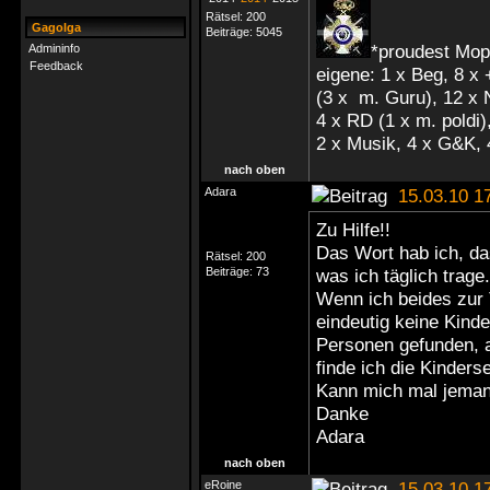
Rätsel:
200
Gagolga
Beiträge:
5045
*proudest Mop
Admininfo
Feedback
eigene: 1 x Beg, 8 x
(3 x m. Guru), 12 x
4 x RD (1 x m. poldi),
2 x Musik, 4 x G&K, 
nach oben
Adara
15.03.10 1
Zu Hilfe!!
Das Wort hab ich, das
Rätsel:
200
Beiträge:
73
was ich täglich trage.
Wenn ich beides zur T
eindeutig keine Kinde
Personen gefunden, au
finde ich die Kinderse
Kann mich mal jeman
Danke
Adara
nach oben
eRoine
15.03.10 1