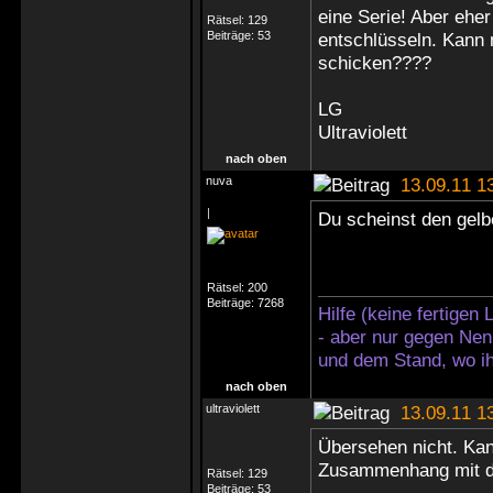
eine Serie! Aber eher
Rätsel:
129
Beiträge:
53
entschlüsseln. Kann m
schicken????
LG
Ultraviolett
nach oben
nuva
13.09.11 1
|
Du scheinst den gelb
Rätsel:
200
Beiträge:
7268
Hilfe (keine fertigen
- aber nur gegen Nen
und dem Stand, wo ih
nach oben
ultraviolett
13.09.11 1
Übersehen nicht. Kann
Zusammenhang mit de
Rätsel:
129
Beiträge:
53