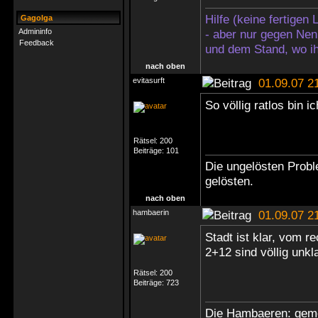
Hilfe (keine fertigen
Gagolga
Admininfo
- aber nur gegen Nen
Feedback
und dem Stand, wo ih
nach oben
evitasurft
01.09.07 2
So völlig ratlos bin 
Rätsel:
200
Beiträge:
101
Die ungelösten Probl
gelösten.
nach oben
hambaerin
01.09.07 2
Stadt ist klar, vom 
2+12 sind völlig unkla
Rätsel:
200
Beiträge:
723
Die Hambaeren: geme