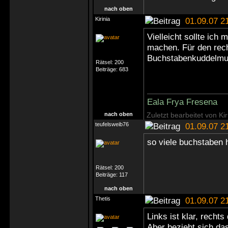
nach oben
Kirinia
01.09.07 2
Vielleicht sollte ich
machen. Für den rech
Buchstabenkuddelm
Rätsel:
200
Beiträge:
683
Eala Frya Fresena
nach oben
Zuletzt bearbeitet von Ki
teufelsweib76
01.09.07 2
so viele buchstaben 
Rätsel:
200
Beiträge:
117
nach oben
Thetis
01.09.07 2
Links ist klar, recht
Aber bezieht sich das