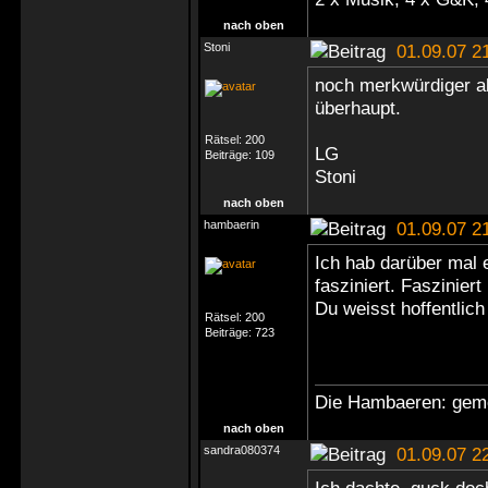
nach oben
Stoni
01.09.07 2
noch merkwürdiger al
überhaupt.
Rätsel:
200
LG
Beiträge:
109
Stoni
nach oben
hambaerin
01.09.07 2
Ich hab darüber mal
fasziniert. Fasziniert
Du weisst hoffentlic
Rätsel:
200
Beiträge:
723
Die Hambaeren: geme
nach oben
sandra080374
01.09.07 2