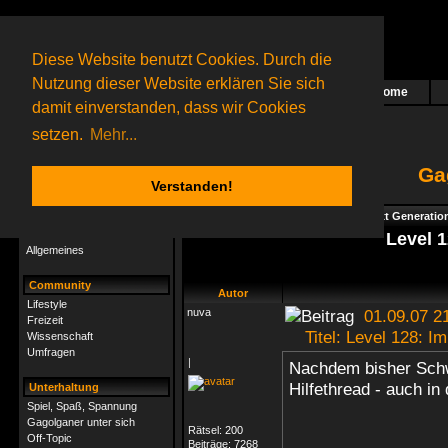
Diese Website benutzt Cookies. Durch die
Nutzung dieser Website erklären Sie sich
Home
Das nächste Rätsel ist in Arbeit
damit einverstanden, dass wir Cookies
17 Gagolganer
online
(0 registrierte und 17 Gäste)
Gagolganer:
9732
Rätsel online:
9498
setzen.
Mehr...
Ga
Verstanden!
Rätsel
Index
->
Rätsel-Hilfe
->
Gagolga - Next Generatio
Rätsel-Hilfe
Level 1
Allgemeines
Community
Autor
Lifestyle
nuva
01.09.07 2
Freizeit
Titel: Level 128: Im
Wissenschaft
Umfragen
|
Nachdem bisher Schwe
Hilfethread - auch i
Unterhaltung
Spiel, Spaß, Spannung
Gagolganer unter sich
Rätsel:
200
Off-Topic
Beiträge:
7268