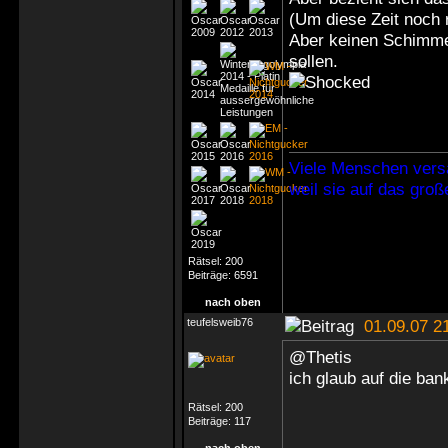
(Um diese Zeit noch 
Aber keinen Schimmer
sollen.
Viele Menschen vers
weil sie auf das gro
Rätsel:
200
Beiträge:
6591
nach oben
teufelsweib76
01.09.07 2
@Thetis
ich glaub auf die ban
Rätsel:
200
Beiträge:
117