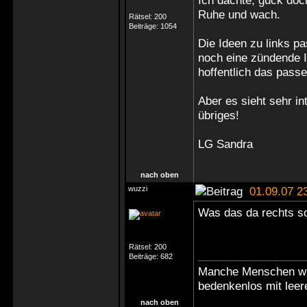
Ich dachte, guck doc
Ruhe und wach.
Rätsel:
200
Beiträge:
1054
Die Ideen zu links pa
noch eine zündende I
hoffentlich das pass
Aber es sieht sehr in
übriges!
LG Sandra
nach oben
wuzzi
01.09.07 2
Was das da rechts s
Rätsel:
200
Beiträge:
682
Manche Menschen wür
bedenkenlos mit leer
nach oben