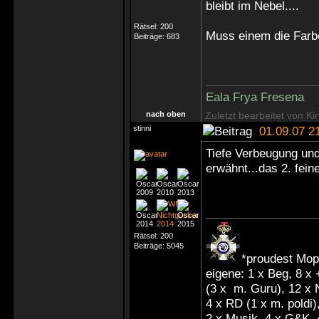
bleibt im Nebel....
Rätsel:
200
Muss einem die Farb
Beiträge:
683
Eala Frya Fresena
nach oben
Zuletzt bearbeitet von Ki
stinni
01.09.07 2
Tiefe Verbeugung und
erwähnt...das 2. fein
Rätsel:
200
Beiträge:
5045
*proudest Mop
eigene: 1 x Beg, 8 x
(3 x m. Guru), 12 x
4 x RD (1 x m. poldi),
2 x Musik, 4 x G&K, 