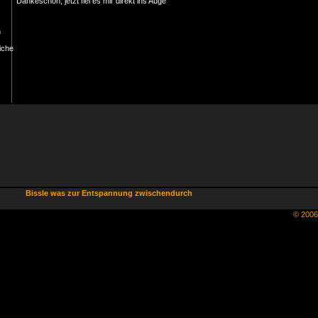
Dankeschön, jetzt fiel es mir direkt ins Auge
Bissle was zur Entspannung zwischendurch
© 200