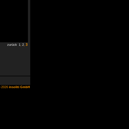
3
zurück
1
,
2
,
6-2026
insoliti GmbH