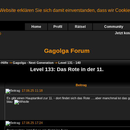
ebsite erklären Sie sich damit einverstanden, dass wir Cooki
Home
Profil
Rätsel
Community
Jetzt ko
)
Gagolga Forum
-Hilfe
->
Gagolga - Next Generation
->
Level 131 - 140
Level 133: Das Rote in der 11.
Beitrag
17.06.25 11:18
Es gibt einen Hauptartikel zur 11. - dort findet sich das Rote .....aber manchmal ist das 
blau
17.06.25 17:24