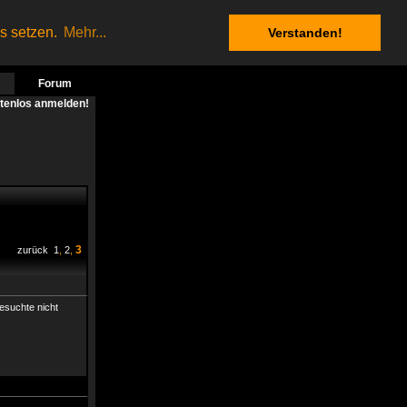
es setzen.
Mehr...
Verstanden!
Forum
stenlos anmelden!
3
zurück
1
,
2
,
gesuchte nicht