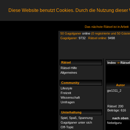
Diese Website benutzt Cookies. Durch die Nutzung dieser W
Das nächste Rätsel ist in Arbeit
50 Gagolganer
online
(0 registrierte und 50 Gäste
Gagolganer:
9732
Rätsel online:
9498
Rätsel
Index
->
Rätsel
Rätsel-Hilfe
Allgemeines
Community
Autor
Lifestyle
gw1311_2
Freizeit
Wissenschaft
Umfragen
Rätsel:
200
Beiträge:
616
Unterhaltung
Spiel, Spaß, Spannung
nach oben
Gagolganer unter sich
Nebelguru
Off-Topic