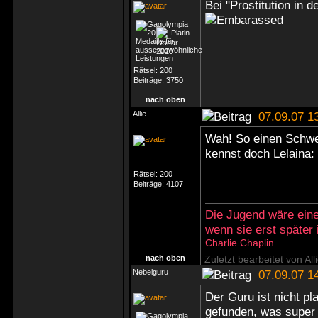
Bei "Prostitution in d
Rätsel:
200
Beiträge:
3750
nach oben
Allie
07.09.07 1
Wah! So einen Schwe
kennst doch Lelaina:
Rätsel:
200
Beiträge:
4107
Die Jugend wäre eine
wenn sie erst später
Charlie Chaplin
nach oben
Zuletzt bearbeitet von Al
Nebelguru
07.09.07 1
Der Guru ist nicht pl
gefunden, was super 