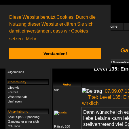
Diese Website benutzt Cookies. Durch die
Nutzung dieser Website erklären Sie sich
Home
Das nächste Rätsel ist in Arbeit
damit einverstanden, dass wir Cookies
22 Gagolganer
online
(0 registrierte und 22 Gäste)
Gagolganer:
9732
Rätsel online:
9498
setzen.
Mehr...
Ga
Verstanden!
Rätsel
Index
->
Rätsel-Hilfe
->
Gagolga - Next Generatio
Rätsel-Hilfe
Level 135: Ein
Allgemeines
Community
Autor
Lifestyle
Allie
07.09.07 1
Freizeit
Titel: Level 135: Ei
Wissenschaft
Umfragen
wirklich
Dann wünsche ich eu
Unterhaltung
Spiel, Spaß, Spannung
liebe Lelaina kann le
Gagolganer unter sich
stellvertretend viel 
Off-Topic
Rätsel:
200