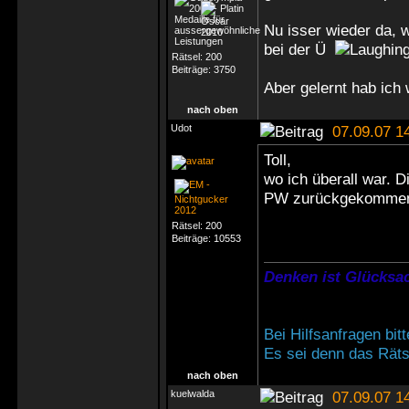
Nu isser wieder da, 
bei der Ü
Rätsel:
200
Beiträge:
3750
Aber gelernt hab ic
nach oben
Udot
07.09.07 1
Toll,
wo ich überall war. D
PW zurückgekommen
Rätsel:
200
Beiträge:
10553
Denken ist Glücksac
Bei Hilfsanfragen bi
Es sei denn das Rätse
nach oben
kuelwalda
07.09.07 1