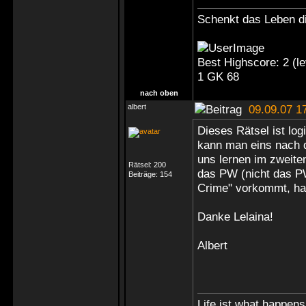
Schenkt das Leben di
Best Highscore: 2 (
1 GK 68
nach oben
albert
09.09.07 1
Dieses Rätsel ist log
kann man eins nach 
uns lernen im zweite
Rätsel:
200
das PW (nicht das PW
Beiträge:
154
Crime" vorkommt, hat
Danke Lelaina!
Albert
Life ist what happen