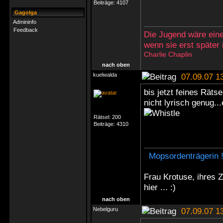
Beiträge:
4107
Gagolga
Admininfo
Feedback
Die Jugend wäre eine
wenn sie erst später
Charlie Chaplin
nach oben
kuelwalda
07.09.07 1
bis jetzt feines Räts
nicht lyrisch genug..
Rätsel:
200
Beiträge:
4310
Mopsordenträgerin 
Frau Krotuse, ihres 
hier ... :)
nach oben
Nebelguru
07.09.07 1