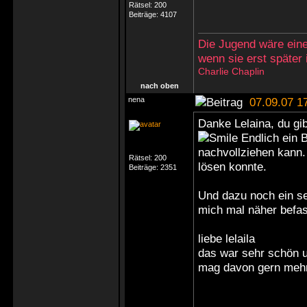
Rätsel:
200
Beiträge:
4107
Die Jugend wäre eine
wenn sie erst später
Charlie Chaplin
nach oben
nena
07.09.07 1
Danke Lelaina, du gi
Endlich ein 
nachvollziehen kann. 
Rätsel:
200
lösen konnte.
Beiträge:
2351
Und dazu noch ein s
mich mal näher befas
liebe lelaila
das war sehr schön u
mag davon gern me