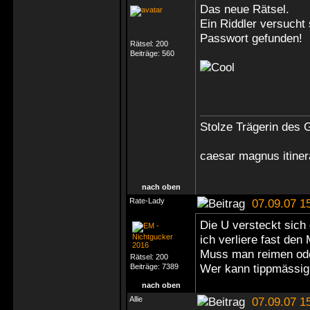
Das neue Rätsel.
Ein Riddler versucht 
Passwort gefunden!
Rätsel:
200
Beiträge:
560
Stolze Trägerin des G
caesar magnus itine
nach oben
Rate-Lady
07.09.07 1
Die U versteckt sich 
ich verliere fast den 
Muss man reimen ode
Rätsel:
200
Wer kann tippmässig
Beiträge:
7389
nach oben
Allie
07.09.07 1