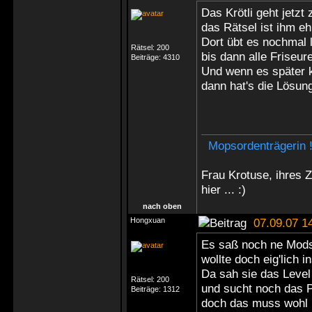
Das Krötli geht jetzt
das Rätsel ist ihm e
Dort übt es nochmal 
Rätsel:
200
bis dann alle Friseur
Beiträge:
4310
Und wenn es später
dann hat's die Lösung
Mopsordenträgerin 
Frau Krotuse, ihres 
hier ... :)
nach oben
Hongxuan
07.09.07 1
Es saß noch ne Mod
wollte doch eig'lich i
Da sah sie das Level
Rätsel:
200
und sucht noch das
Beiträge:
1312
doch das muss wohl 