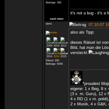
Beiträge:
356
it's not a bug - it's a 
nach oben
stinni
07.10.07 1
also als Tipp:
dieses Rätsel ist vo
Bild, hat man die Lösu
versteckt
Rätsel:
200
Beiträge:
5045
*proudest Mop
eigene: 1 x Beg, 8 x
(3 x m. Guru), 12 x
4 x RD (1 x m. poldi),
2 x Musik, 4 x G&K, 