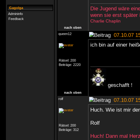
Die Jugend wäre eine
Gagolga
Admininfo
wenn sie erst später
Feedback
Charlie Chaplin
nach oben
queen12
07.10.07 1
ich bin auf einer hei
Rätsel:
200
Beiträge:
2220
geschafft !
nach oben
rolf
07.10.07 1
Huch. Wie ist mir de
Rolf
Rätsel:
200
Beiträge:
312
Huch! Dann mal Herz