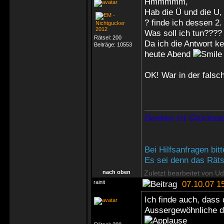
Hmmmmm,
Hab die Ü und die U, 
? finde ich dessen 2. 
Was soll ich tun????
Rätsel:
200
Da ich die Antwort k
Beiträge:
10553
heute Abend
OK! War in der falsch
Denken ist Glücksac
Bei Hilfsanfragen bi
Es sei denn das Rätse
nach oben
Zuletzt bearbeitet von U
rainit
07.10.07 1
Ich finde auch, dass
Aussergewöhnliche d