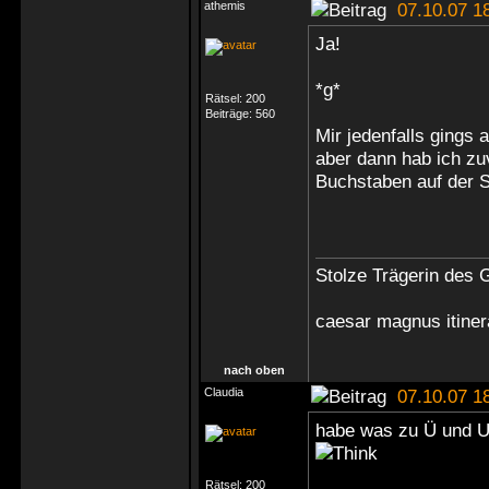
athemis
07.10.07 1
Ja!
*g*
Rätsel:
200
Beiträge:
560
Mir jedenfalls gings 
aber dann hab ich zuv
Buchstaben auf der S
Stolze Trägerin des G
caesar magnus itine
nach oben
Claudia
07.10.07 1
habe was zu Ü und U,
Rätsel:
200