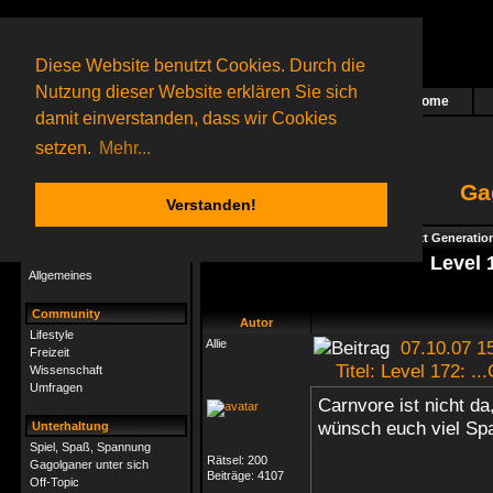
Diese Website benutzt Cookies. Durch die
Nutzung dieser Website erklären Sie sich
Home
Das nächste Rätsel ist in Arbeit
damit einverstanden, dass wir Cookies
71 Gagolganer
online
(0 registrierte und 71 Gäste)
Gagolganer:
9732
Rätsel online:
9498
setzen.
Mehr...
Ga
Verstanden!
Rätsel
Index
->
Rätsel-Hilfe
->
Gagolga - Next Generatio
Rätsel-Hilfe
Level 1
Allgemeines
Community
Autor
Lifestyle
Allie
07.10.07 1
Freizeit
Titel: Level 172: ...G
Wissenschaft
Umfragen
Carnvore ist nicht da
wünsch euch viel Sp
Unterhaltung
Spiel, Spaß, Spannung
Rätsel:
200
Gagolganer unter sich
Beiträge:
4107
Off-Topic