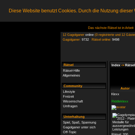
Diese Website benutzt Cookies. Durch die Nutzung dieser W
Das nächste Rätsel ist in Arbeit
12 Gagolganer
online
(0 registrierte und 12 Gäste
Gagolganer:
9732
Rätsel online:
9498
Rätsel
Index
->
Rätsel
Rätsel-Hilfe
Allgemeines
Community
Autor
Lifestyle
Klexx
Freizeit
Wissenschaft
Riddleklexx
Umfragen
Unterhaltung
Spiel, Spaß, Spannung
Gagolganer unter sich
Off-Topic
Rätsel:
200