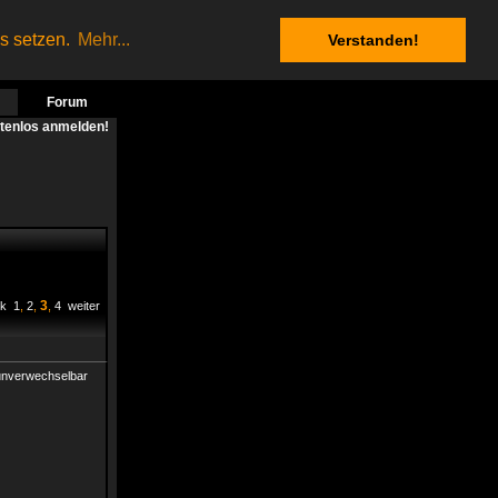
es setzen.
Mehr...
Verstanden!
Forum
stenlos anmelden!
3
ck
1
,
2
,
,
4
weiter
h unverwechselbar