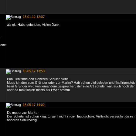
13.01.12 12:07
aja ok. Habs gefunden. Vielen Dank
15.05.17 13:53
Puh.. ich finde den cleveren Schüler nicht..
Muss ich den zum Gründer oder zur Marke? Hab schon viel gelesen und find irgendwie 
beim Gründer wird von jemandem gesprochen, der eine Art schüler war, auch noch der le
aber da funktioniert nichts als PW!? hmmm
15.05.17 14:02
Du musst zur Marke.
Der Schüler ist schon klug. Er geht nicht in die Hauptschule. Vielleicht versuchst du es 
anderen Schulzweig.