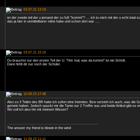
03.07.21 13:19
ist der zweite teil der u jemand der zu fuß "kommt"? .... ich tu mich mit der u echt total 
das ja hier in unmittelbarer nähe habe und schon dort war .....
03.07.21 15:15
Du brauchst nur den ersten Teil der U. "Hör mal, was da kommt" ist ein Schritt.
Dann fehlt dir nur noch der Schüler.
10.09.23 17:48
Also zu 3 Teilen des BR hatte ich sofort eine Intention. Bzw versteh ich auch, was die G
gemein haben. Jedoch spuckt mir die Tante nur 2 Treffer aus und beide Artikel gibt es e
Wo soll ich also hin mit meinem Wissen?
The answer my friend is blowin in the wind
11.09.23 11:11