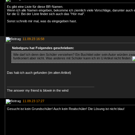
Es gibt eine Liste für diese BR-Namen.
Wenn ich alle Namen eingeben, bekomme ich ziemlich viele Vorschläge, darunter auch 
für die Ü. Bei der Liste findet sich auch das "Hör mal".
Sonst schreib mir mal, was du eingegeben hast.
11.09.23 16:58
Nebelguru hat Folgendes geschrieben:
Wie darf ich denn den Schüler verstehen? Ein Buchtitel oder sein Autor würden zw
funtkoniert aber nicht. Was anderes mit Schüler kann ich im U Artikel nicht finden
Das hab ich auch gefunden (im alten Artikel)
The answer my friend is blowin in the wind
11.09.23 17:27
Gesucht ist kein Grundschüler! Auch kein Realschüler! Die Lösung ist nicht blau!