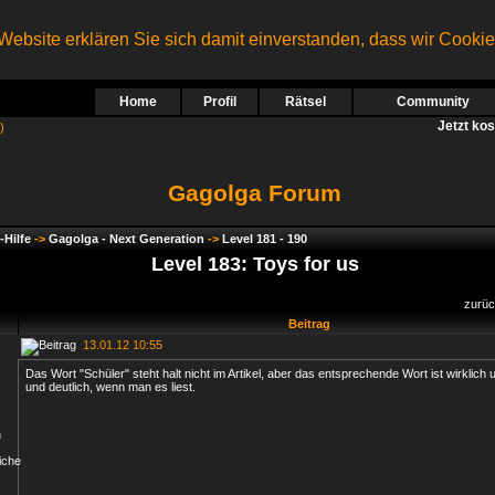
ebsite erklären Sie sich damit einverstanden, dass wir Cooki
Home
Profil
Rätsel
Community
Jetzt ko
)
Gagolga Forum
-Hilfe
->
Gagolga - Next Generation
->
Level 181 - 190
Level 183: Toys for us
zurü
Beitrag
13.01.12 10:55
Das Wort "Schüler" steht halt nicht im Artikel, aber das entsprechende Wort ist wirklic
und deutlich, wenn man es liest.