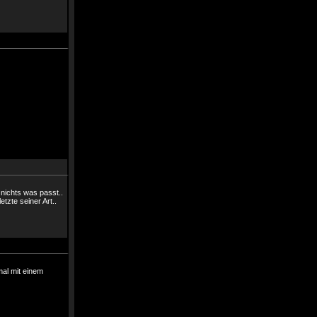
nichts was passt..
tzte seiner Art..
mal mit einem