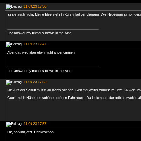
11.09.23 17:30
Ist sie auch nicht. Meine Idee steht in Kursiv bei der Literatur. Wie Nebelguru schon ges
The answer my friend is blowin in the wind
11.09.23 17:47
Aber das wird aber eben nicht angenommen
The answer my friend is blowin in the wind
11.09.23 17:53
Mit kursiver Schrift musst du nichts suchen. Geh mal weiter zurück im Text. So weit unte
Guck mal in Nähe des schönen grünen Fahrzeugs. Da ist jemand, der möchte wohl mal
11.09.23 17:57
Ok, hab ihn jetzt. Dankeschön