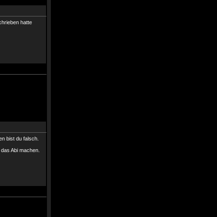
chrieben hatte
n bist du falsch.
 das Abi machen.