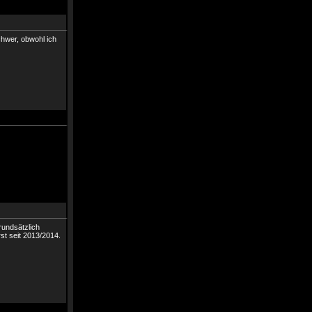
schwer, obwohl ich
rundsätzlich
rst seit 2013/2014.