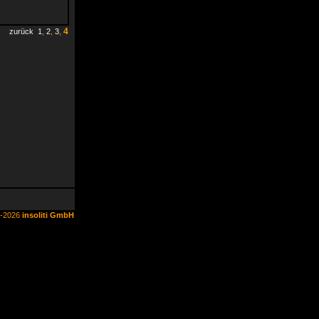
4
zurück
1
,
2
,
3
,
6-2026
insoliti GmbH