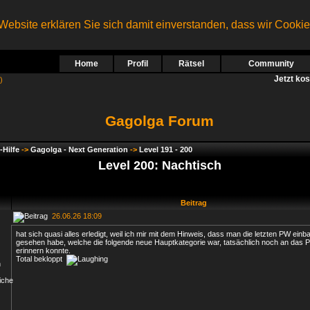
ebsite erklären Sie sich damit einverstanden, dass wir Cooki
Home
Profil
Rätsel
Community
Jetzt ko
)
Gagolga Forum
-Hilfe
->
Gagolga - Next Generation
->
Level 191 - 200
Level 200: Nachtisch
Beitrag
26.06.26 18:09
hat sich quasi alles erledigt, weil ich mir mit dem Hinweis, dass man die letzten PW ei
gesehen habe, welche die folgende neue Hauptkategorie war, tatsächlich noch an das
erinnern konnte.
Total bekloppt