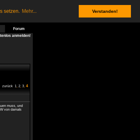
es setzen.
Mehr...
Verstanden!
Forum
stenlos anmelden!
4
zurück
1
,
2
,
3
,
nbauen muss, und
 PW von damals