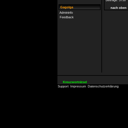
Beiträge:
3750
Gagolga
nach oben
Admininfo
Feedback
Kreuzworträtsel
Support
Impressum
Datenschutzerklärung