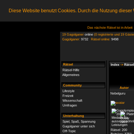
Diese Website benutzt Cookies. Durch die Nutzung dieser W
Das nächste Rätsel ist in Arbeit
19 Gagolganer
online
(0 registrierte und 19 Gäste
Gagolganer:
9732
Rätsel online:
9498
Rätsel
Index
->
Rätsel
Rätsel-Hilfe
Allgemeines
Community
Autor
Lifestyle
Nebelguru
Freizeit
Wissenschaft
Umfragen
Unterhaltung
Spiel, Spaß, Spannung
Gagolganer unter sich
Rätsel:
200
Off-Topic