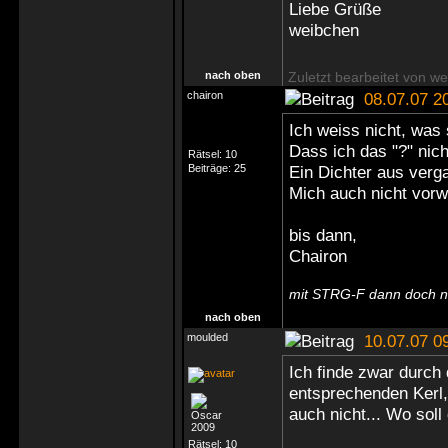
Liebe Grüße
weibchen
nach oben
Zuletzt bearbeitet von w
chairon
08.07.07 2
Ich weiss nicht, was 
Dass ich das "?" nicht
Rätsel:
10
Beiträge:
25
Ein Dichter aus verg
Mich auch nicht vorwä
bis dann,
Chairon
mit STRG-F dann doch n
nach oben
moulded
10.07.07 0
Ich finde zwar durc
entsprechenden Kerl, 
auch nicht... Wo soll
Rätsel:
10