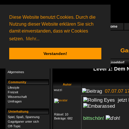
Diese Website benutzt Cookies. Durch die
Nutzung dieser Website erklären Sie sich
Home
Das nächste Rätsel ist in Arbeit
damit einverstanden, dass wir Cookies
125 Gagolganer
online
(0 registrierte und 125 Gäste)
Gagolganer:
9732
Rätsel online:
9498
setzen.
Mehr...
Ga
Verstanden!
Rätsel
Index
->
Rätsel-Hilfe
->
Rätselrallye Düsseldorf
Rätsel-Hilfe
Level 1: Dem 
Allgemeines
Community
Autor
Lifestyle
wuzzi
07.07.07 1
Freizeit
Wissenschaft
jetzt 
Umfragen
Unterhaltung
Rätsel:
10
Spiel, Spaß, Spannung
bittschön!
Beiträge:
682
Gagolganer unter sich
Off-Topic