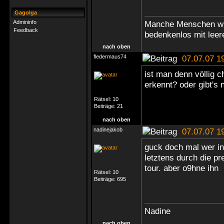
Gagolga
Admininfo
Manche Menschen wür
Feedback
bedenkenlos mit leer
nach oben
fledermaus74
07.07.07 1
ist man denn völlig 
erkennt? oder gibt's
Rätsel:
10
Beiträge:
21
nach oben
nadinejakob
07.07.07 1
guck doch mal wer in
letztens durch die pr
tour. aber o9hne ihn
Rätsel:
10
Beiträge:
695
Nadine
nach oben