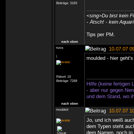
Beiträge:
3183
<sing>Du bist kein Fi
- Ätsch! - kein Aquar
Tips
per PM
.
nach oben
nuva
10.07.07 0
|
moulded - hier geht'
Rätsel:
10
Beiträge:
7268
Hilfe (keine fertigen
- aber nur gegen Nen
und dem Stand, wo ih
nach oben
moulded
10.07.07 1
Jo, und ich weiß auc
dem Typen steht auch
dem Namen, noch in d