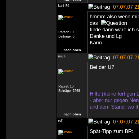
karin79
07.07.07 2
hmmm also wenn mir 
das
finde dann wäre ich s
Rätsel:
10
Danke und Lg
Beiträge:
6
Karin
nach oben
nuva
07.07.07 2
|
Bei der U?
Rätsel:
10
Beiträge:
7268
Hilfe (keine fertigen
- aber nur gegen Nen
und dem Stand, wo ih
nach oben
rolf
07.07.07 2
Spät-Tipp zum BR: