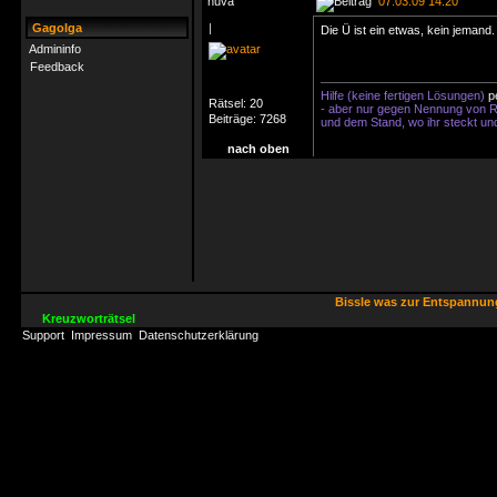
nuva
07.03.09 14:20
Gagolga
|
Die Ü ist ein etwas, kein jemand.
Admininfo
Feedback
Hilfe (keine fertigen Lösungen)
p
Rätsel:
20
- aber nur gegen Nennung von Ri
Beiträge:
7268
und dem Stand, wo ihr steckt un
nach oben
Bissle was zur Entspannu
Kreuzworträtsel
Support
Impressum
Datenschutzerklärung