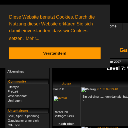
Diese Website benutzt Cookies. Durch die
Nutzung dieser Website erklären Sie sich
Home
Das nächste Rätsel ist in Arbeit
damit einverstanden, dass wir Cookies
36 Gagolganer
online
(0 registrierte und 36 Gäste)
Gagolganer:
9732
Rätsel online:
9498
setzen.
Mehr...
Ga
Verstanden!
Rätsel
Index
->
Rätsel-Hilfe
->
Herbstmarathon 2007
Rätsel-Hilfe
Level 7:
Allgemeines
Community
Autor
Lifestyle
basti111
07.03.09 13:40
Freizeit
Wissenschaft
Bin bei einer ..... von damals, h
?.
Umfragen
Unterhaltung
Rätsel:
20
Spiel, Spaß, Spannung
Beiträge:
1493
Gagolganer unter sich
nach oben
Off-Topic