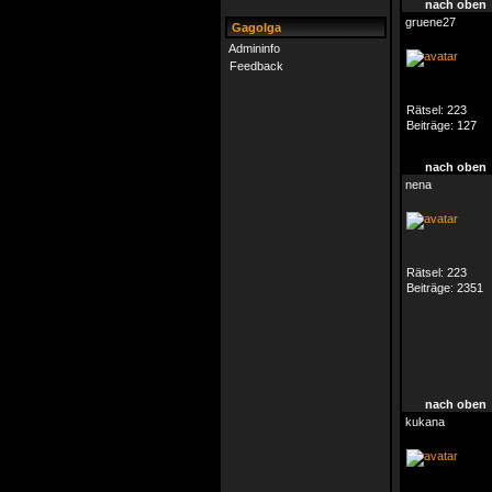
nach oben
gruene27
Gagolga
Admininfo
Feedback
Rätsel:
223
Beiträge:
127
nach oben
nena
Rätsel:
223
Beiträge:
2351
nach oben
kukana