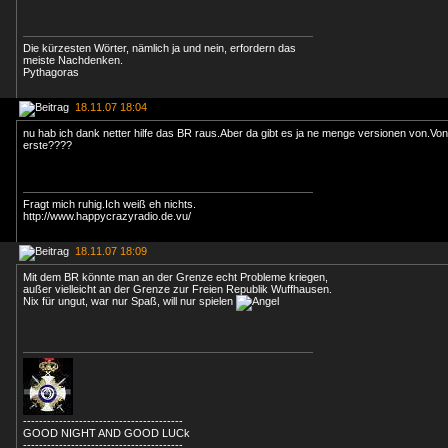
Die kürzesten Wörter, nämlich ja und nein, erfordern das
meiste Nachdenken.
Pythagoras
18.11.07 18:04
nu hab ich dank netter hilfe das BR raus.Aber da gibt es ja ne menge versionen von.V
erste????
Fragt mich ruhig.Ich weiß eh nichts.
http://www.happycrazyradio.de.vu/
18.11.07 18:09
Mit dem BR könnte man an der Grenze echt Probleme kriegen,
außer vielleicht an der Grenze zur Freien Republik Wuffhausen.
Nix für ungut, war nur Spaß, will nur spielen
----------------------------------------
GOOD NIGHT AND GOOD LUCk
----------------------------------------