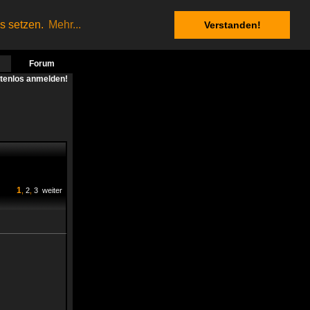
es setzen.
Mehr...
Verstanden!
Forum
stenlos anmelden!
1
,
2
,
3
weiter