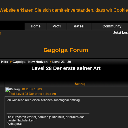
ebsite erklären Sie sich damit einverstanden, dass wir Cooki
Home
Profil
Rätsel
Community
Jetzt ko
)
Gagolga Forum
-Hilfe
->
Gagolga - New Horizon
->
Level 21 - 30
Level 28 Der erste seiner Art
Beitrag
18.11.07 16:03
Titel: Level 28 Der erste seiner Art
Ich wünsche allen einen schönen sonntagnachmittag
Die kürzesten Wörter, nämlich ja und nein, erfordern das
meiste Nachdenken.
Pythagoras