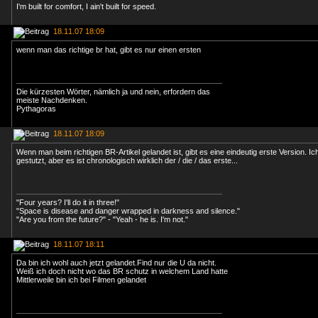
I'm built for comfort, I ain't built for speed.
18.11.07 18:09
wenn man das richtige br hat, gibt es nur einen ersten
Die kürzesten Wörter, nämlich ja und nein, erfordern das
meiste Nachdenken.
Pythagoras
18.11.07 18:09
Wenn man beim richtigen BR-Artikel gelandet ist, gibt es eine eindeutig erste Version. I
gestutzt, aber es ist chronologisch wirklich der / die / das erste...
"Four years? I'll do it in three!"
"Space is disease and danger wrapped in darkness and silence."
"Are you from the future?" - "Yeah - he is. I'm not."
18.11.07 18:11
Da bin ich wohl auch jetzt gelandet.Find nur die U da nicht.
Weiß ich doch nicht wo das BR schutz in welchem Land hatte
Mittlerweile bin ich bei Filmen gelandet