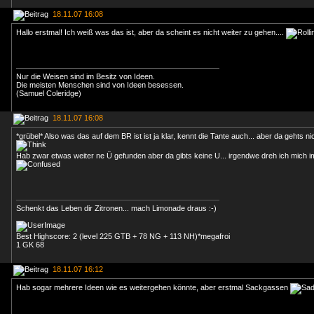
18.11.07 16:08
Hallo erstmal! Ich weiß was das ist, aber da scheint es nicht weiter zu gehen....
Nur die Weisen sind im Besitz von Ideen.
Die meisten Menschen sind von Ideen besessen.
(Samuel Coleridge)
18.11.07 16:08
*grübel* Also was das auf dem BR ist ist ja klar, kennt die Tante auch... aber da gehts ni
Hab zwar etwas weiter ne Ü gefunden aber da gibts keine U... irgendwe dreh ich mich 
Schenkt das Leben dir Zitronen... mach Limonade draus :-)
Best Highscore: 2 (level 225 GTB + 78 NG + 113 NH)*megafroi
1 GK 68
18.11.07 16:12
Hab sogar mehrere Ideen wie es weitergehen könnte, aber erstmal Sackgassen