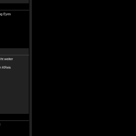
cht weiter
im KReis