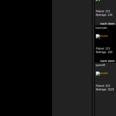
Rätsel:
223
Beiträge:
226
nach oben
kaurwaki
Rätsel:
223
Beiträge:
200
nach oben
queenB
Rätsel:
223
Beiträge:
2529