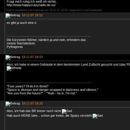
Fragt mich ruhig.Ich weiß eh nichts.
http://www.happycrazyradio.de.vu/
Zuletzt bearbeitet von kaurwaki am 18.11.07 18:14, insgesamt 1-mal bearbeitet
18.11.07 18:12
es gibt ja auch eine ü
Die kürzesten Wörter, nämlich ja und nein, erfordern das
meiste Nachdenken.
Pythagoras
18.11.07 18:13
Also, ich habe in einem Gebäude in dem bestimmten Land Zuflucht gesucht und (das P
"Four years? I'll do it in three!"
"Space is disease and danger wrapped in darkness and silence."
"Are you from the future?" - "Yeah - he is. I'm not."
18.11.07 18:25
Also, ich hab das BR immer noch nicht
Hab auch KEINE Idee... schon gar keine, die Spass versteht