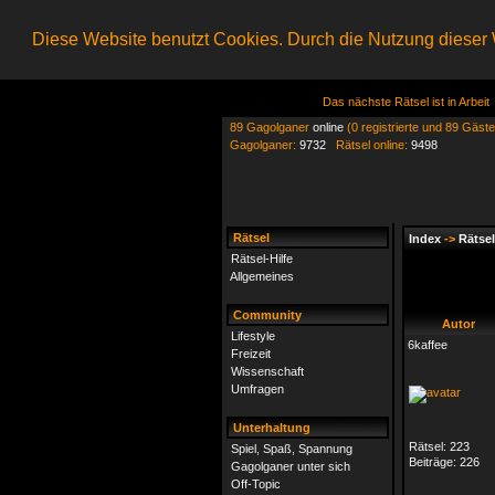
Diese Website benutzt Cookies. Durch die Nutzung dieser W
Das nächste Rätsel ist in Arbeit
89 Gagolganer
online
(0 registrierte und 89 Gäste
Gagolganer:
9732
Rätsel online:
9498
Rätsel
Index
->
Rätsel
Rätsel-Hilfe
Allgemeines
Community
Autor
Lifestyle
6kaffee
Freizeit
Wissenschaft
Umfragen
Unterhaltung
Rätsel:
223
Spiel, Spaß, Spannung
Beiträge:
226
Gagolganer unter sich
Off-Topic