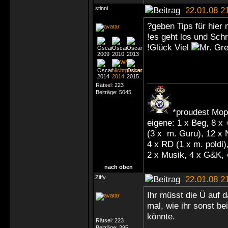
stinni
22.01.08 2
?geben Tips für hier
!es geht los und Schr
!Glück Viel
Rätsel:
223
Beiträge:
5045
*proudest Mop
eigene: 1 x Beg, 8 x
(3 x m. Guru), 12 x
4 x RD (1 x m. poldi),
2 x Musik, 4 x G&K, 
nach oben
Ziffy
22.01.08 2
Ihr müsst die Ü auf 
mal, wie ihr sonst be
könnte.
Rätsel:
223
Beiträge:
295