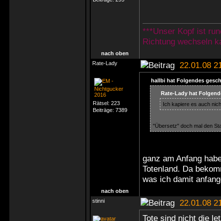
***Unser Kopf ist ru
Richtung wechseln ka
nach oben
Rate-Lady
22.01.08 2
hallbi hat Folgendes gesch
Rate-Lady hat Folgend
Rätsel:
223
Ich kapiere es auch nich
Beiträge:
7389
"Übersetz" doch mal den Staa
ganz am Anfang habe 
Totenland. Da bekom
was ich damit anfange
nach oben
stinni
22.01.08 2
Tote sind nicht die l