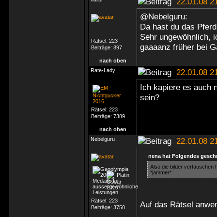
22.01.08 2
@Nebelguru:
Da hast du das Pferd 
Sehr ungewöhnlich, ic
Rätsel:
223
gaaaanz früher bei Ga
Beiträge:
897
nach oben
Rate-Lady
22.01.08 2
Ich kapiere es auch n
sein?
Rätsel:
223
Beiträge:
7389
nach oben
Nebelguru
22.01.08 2
nena hat Folgendes gesch
Also die bilder vertauschen
*jammer*
Rätsel:
223
Auf das Rätsel anwen
Beiträge:
3750