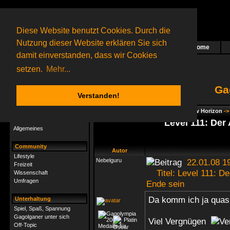
Diese Website benutzt Cookies. Durch die
Nutzung dieser Website erklären Sie sich
Home
Das nächste Rätsel ist in Arbeit
damit einverstanden, dass wir Cookies
67 Gagolganer
online
(0 registrierte und 67 Gäste)
Gagolganer:
9732
Rätsel online:
9498
setzen.
Mehr...
Ga
Verstanden!
Rätsel
Index
->
Rätsel-Hilfe
->
Gagolga - New Horizon
-
Rätsel-Hilfe
Level 111: Der
Allgemeines
Community
Autor
Lifestyle
Nebelguru
22.01.08 1
Freizeit
Titel: Level 111: De
Wissenschaft
Umfragen
Ende sein
Da komm ich ja quasi
Unterhaltung
Spiel, Spaß, Spannung
Gagolganer unter sich
Viel Vergnügen
Off-Topic