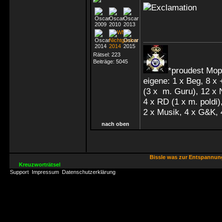
Rätsel:
223
Beiträge:
5045
*proudest Mop
eigene: 1 x Beg, 8 x
(3 x m. Guru), 12 x
4 x RD (1 x m. poldi),
2 x Musik, 4 x G&K, 
nach oben
Bissle was zur Entspannu
Kreuzworträtsel
Support
Impressum
Datenschutzerklärung