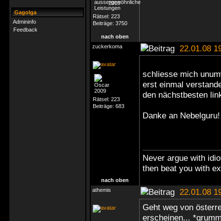
Gagolga
Rätsel:
223
Admininfo
Beiträge:
3750
Feedback
nach oben
zuckerkoma
22.01.08 1
schliesse mich unumw
erst einmal verstand
den nächstbesten lin
Rätsel:
223
Beiträge:
683
Danke an Nebelgur
Never argue with idio
then beat you with e
nach oben
athemis
22.01.08 1
Geht weg von österre
erscheinen... *grumm