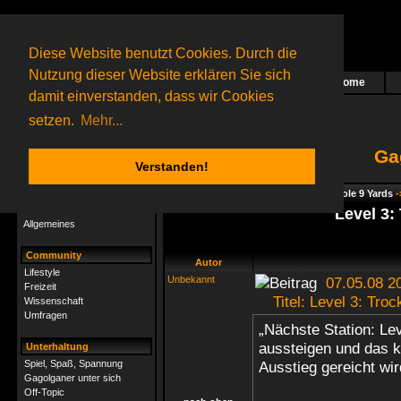
Diese Website benutzt Cookies. Durch die
Nutzung dieser Website erklären Sie sich
Home
Das nächste Rätsel ist in Arbeit
damit einverstanden, dass wir Cookies
27 Gagolganer
online
(0 registrierte und 27 Gäste)
Gagolganer:
9732
Rätsel online:
9498
setzen.
Mehr...
Ga
Verstanden!
Rätsel
Index
->
Rätsel-Hilfe
->
Gagolga - Whole 9 Yards
-
Rätsel-Hilfe
Level 3:
Allgemeines
Community
Autor
Lifestyle
Unbekannt
07.05.08 2
Freizeit
Titel: Level 3: Troc
Wissenschaft
Umfragen
„Nächste Station: Lev
aussteigen und das k
Unterhaltung
Spiel, Spaß, Spannung
Ausstieg gereicht wir
Gagolganer unter sich
Off-Topic