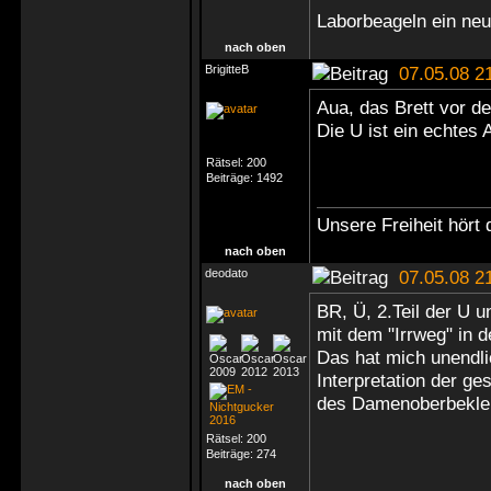
Laborbeageln ein ne
nach oben
BrigitteB
07.05.08 2
Aua, das Brett vor d
Die U ist ein echtes
Rätsel:
200
Beiträge:
1492
Unsere Freiheit hört 
nach oben
deodato
07.05.08 2
BR, Ü, 2.Teil der U u
mit dem "Irrweg" in 
Das hat mich unendli
Interpretation der ge
des Damenoberbekleid
Rätsel:
200
Beiträge:
274
nach oben