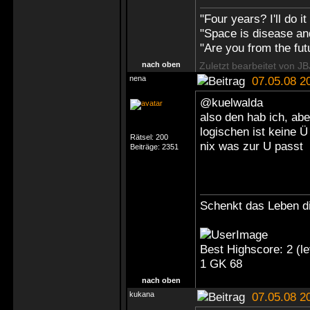
"Four years? I'll do it
"Space is disease an
"Are you from the futu
nach oben
Zuletzt bearbeitet von J
nena
07.05.08 2
@kuelwalda
also den hab ich, abe
logischen ist keine 
Rätsel:
200
nix was zur U passt
Beiträge:
2351
Schenkt das Leben di
Best Highscore: 2 (
1 GK 68
nach oben
kukana
07.05.08 2