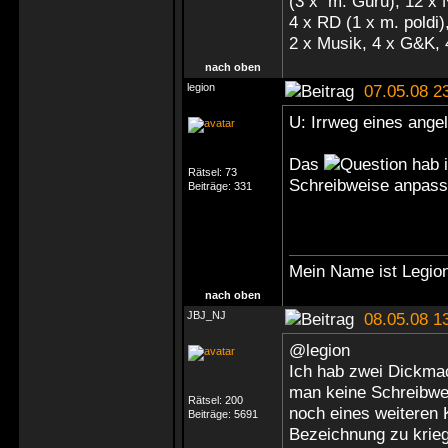
(3 x m. Guru), 12 x
4 x RD (1 x m. poldi),
2 x Musik, 4 x G&K, 
nach oben
legion
07.05.08 2
U: Irrweg eines ang
Das
hab i
Rätsel:
73
Schreibweise anpa
Beiträge:
331
Mein Name ist Legion;
nach oben
JBJ_NJ
08.05.08 1
@legion
Ich hab zwei Dickmac
man keine Schreibwe
Rätsel:
200
noch eines weiteren K
Beiträge:
5691
Bezeichnung zu krie