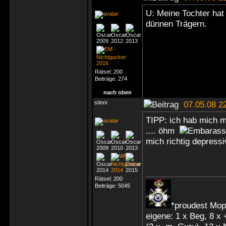
U: Meine Tochter hat
dünnen Trägern.
Rätsel:
200
Beiträge:
274
nach oben
stinni
07.05.08 2
TIPP: ich hab mich mi
.... öhm
mich richtig depress
Rätsel:
200
Beiträge:
5045
*proudest Mop
eigene: 1 x Beg, 8 x