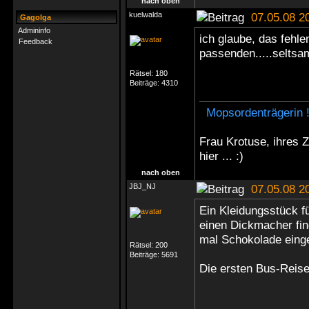
nach oben
kuelwalda
07.05.08 2
Gagolga
Admininfo
ich glaube, das fehl
Feedback
passenden.....seltsa
Rätsel:
180
Beiträge:
4310
Mopsordenträgerin 
Frau Krotuse, ihres 
hier ... :)
nach oben
JBJ_NJ
07.05.08 2
Ein Kleidungsstück f
einen Dickmacher find
mal Schokolade ein
Rätsel:
200
Beiträge:
5691
Die ersten Bus-Reis