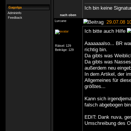
Ich bin keine Signatur
Gagolga
Admininfo
nach oben
Feedback
Lurcane
29.07.08 1
Ich bitte auch Hilfe
Aaaaaaalso... BR war 
Rätsel:
129
richtig bin.
Beiträge:
129
Da gibts was Weiblic
Da gibts was Nasse
außerdem neu eingebe
In dem Artikel, der i
Allgemeines für diese
größtes...
Kann sich irgendjema
falsch abgebogen bi
EDIT: Dank nuva, gen
Umschreibung des Oh