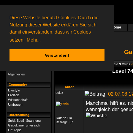
Diese Website benutzt Cookies. Durch die
Nutzung dieser Website erklären Sie sich
Home
Das nächste Rätsel ist in Arbeit
damit einverstanden, dass wir Cookies
69 Gagolganer
online
(0 registrierte und 69 Gäste)
Gagolganer:
9732
Rätsel online:
9498
setzen.
Mehr...
Ga
Verstanden!
Rätsel
Index
->
Rätsel-Hilfe
->
Gagolga - Whole 9 Yards
-
Rätsel-Hilfe
Level 74
Allgemeines
Community
Autor
Lifestyle
dolex
02.07.08 1
Freizeit
Wissenschaft
Manchmal hilft es, n
Umfragen
wenngleich der gesu
Unterhaltung
Rätsel:
110
Spiel, Spaß, Spannung
Beiträge:
37
Gagolganer unter sich
Off-Topic