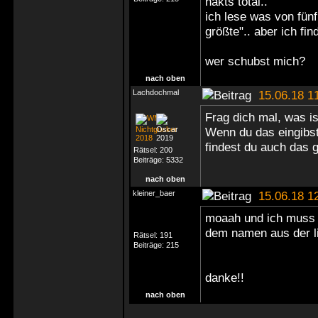
hakts total..
ich lese was von fün
größte".. aber ich fi
wer schubst mich?
nach oben
Lachdochmal
15.06.18 1
Frag dich mal, was is
Wenn du das eingibst 
findest du auch das g
Rätsel:
200
Beiträge:
5332
nach oben
kleiner_baer
15.06.18 1
moaah und ich muss 
dem namen aus der l
Rätsel:
191
Beiträge:
215
danke!!
nach oben