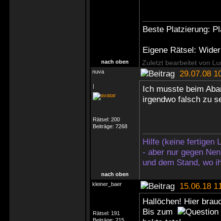
Beste Platzierung: P
Eigene Rätsel: Wider
nach oben
Zuletzt bearbeitet von L
nuva
29.07.08 1
|
Ich musste beim Abar
irgendwo falsch zu se
Rätsel:
200
Beiträge:
7268
Hilfe (keine fertigen
- aber nur gegen Nen
und dem Stand, wo ih
nach oben
kleiner_baer
15.06.18 1
Hallöchen! Hier brauc
Bis zum
Rätsel:
191
Beiträge:
215