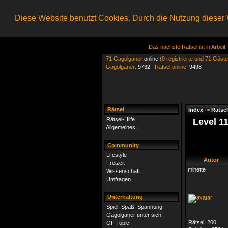
Diese Website benutzt Cookies. Durch die Nutzung dieser W
Das nächste Rätsel ist in Arbeit
71 Gagolganer
online
(0 registrierte und 71 Gäste
Gagolganer:
9732
Rätsel online:
9498
Rätsel
Index
->
Rätsel
Rätsel-Hilfe
Level 1
Allgemeines
Community
Lifestyle
Autor
Freizeit
minette
Wissenschaft
Umfragen
Unterhaltung
Spiel, Spaß, Spannung
Gagolganer unter sich
Rätsel:
200
Off-Topic