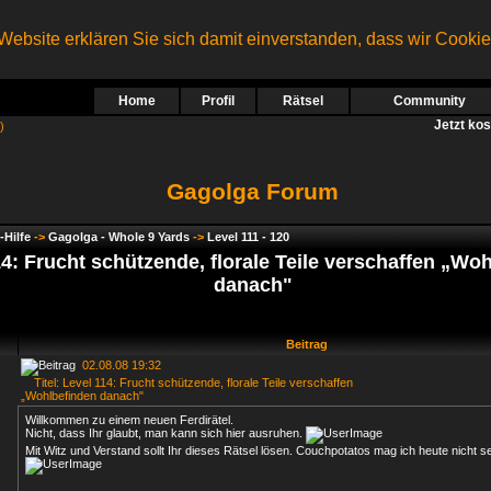
ebsite erklären Sie sich damit einverstanden, dass wir Cooki
Home
Profil
Rätsel
Community
Jetzt ko
)
Gagolga Forum
-Hilfe
->
Gagolga - Whole 9 Yards
->
Level 111 - 120
14: Frucht schützende, florale Teile verschaffen „Wo
danach"
Beitrag
02.08.08 19:32
Titel: Level 114: Frucht schützende, florale Teile verschaffen
„Wohlbefinden danach"
Willkommen zu einem neuen Ferdirätel.
Nicht, dass Ihr glaubt, man kann sich hier ausruhen.
Mit Witz und Verstand sollt Ihr dieses Rätsel lösen. Couchpotatos mag ich heute nicht 