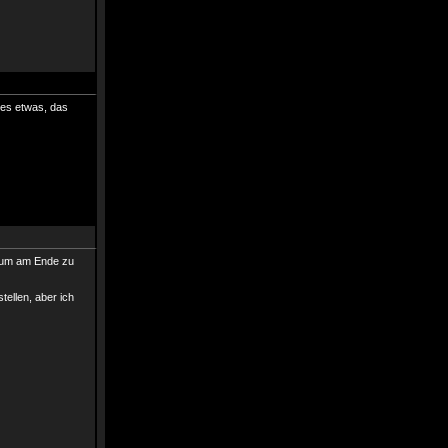
 es etwas, das
s um am Ende zu
tellen, aber ich