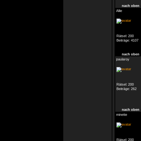
nach oben
Allie
Rätsel:
200
Beiträge:
4107
nach oben
paularoy
Rätsel:
200
Beiträge:
262
nach oben
minette
Rätsel:
200