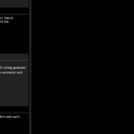
r U falsch
ht hat.
Ü richtig gedeutet
o versteckt sich
lich weit nach