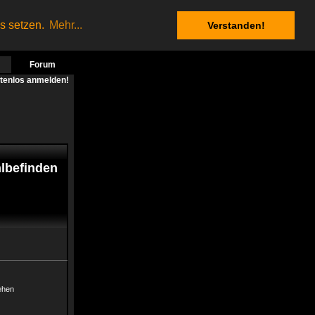
es setzen.
Mehr...
Verstanden!
Forum
stenlos anmelden!
hlbefinden
sehen