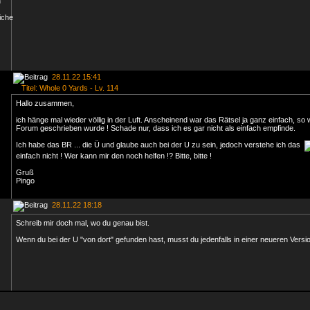
28.11.22 15:41
Titel: Whole 0 Yards - Lv. 114
Hallo zusammen,
ich hänge mal wieder völlig in der Luft. Anscheinend war das Rätsel ja ganz einfach, so 
Forum geschrieben wurde ! Schade nur, dass ich es gar nicht als einfach empfinde.
Ich habe das BR ... die Ü und glaube auch bei der U zu sein, jedoch verstehe ich das
einfach nicht ! Wer kann mir den noch helfen !? Bitte, bitte !
Gruß
Pingo
28.11.22 18:18
Schreib mir doch mal, wo du genau bist.
Wenn du bei der U "von dort" gefunden hast, musst du jedenfalls in einer neueren Versio