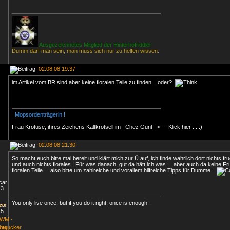
Ausgezeichnetes Mitglied der Hinterhofriddler
Dumm darf man sein, man muss sich nur zu helfen wissen.
02.08.08 19:37
im Artikel vom BR sind aber keine floralen Teile zu finden....oder?
Mopsordenträgerin !
Frau Krotuse, ihres Zeichens Kaltkrötsell im
Chez Gunt
<----Klick hier ... :)
02.08.08 21:30
So macht euch bitte mal bereit und klärt mich zur Ü auf, ich finde wahrlich dort nichts 
und auch nichts florales ! Für was danach, gut da hätt ich was ... aber auch da keine F
floralen Teile ... also bitte um zahlreiche und vorallem hilfreiche Tipps für Dumme !
You only live once, but if you do it right, once is enough.