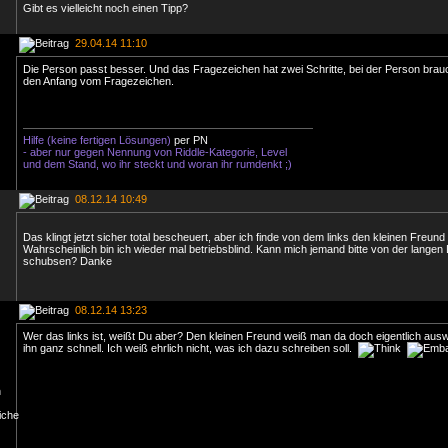
Gibt es vielleicht noch einen Tipp?
29.04.14 11:10
Die Person passt besser. Und das Fragezeichen hat zwei Schritte, bei der Person brauc
den Anfang vom Fragezeichen.
Hilfe (keine fertigen Lösungen)
per PN
- aber nur gegen Nennung von Riddle-Kategorie, Level
und dem Stand, wo ihr steckt und woran ihr rumdenkt ;)
08.12.14 10:49
Das klingt jetzt sicher total bescheuert, aber ich finde von dem links den kleinen Freund 
Wahrscheinlich bin ich wieder mal betriebsblind. Kann mich jemand bitte von der langen 
schubsen? Danke
08.12.14 13:23
Wer das links ist, weißt Du aber? Den kleinen Freund weiß man da doch eigentlich ausw
ihn ganz schnell. Ich weiß ehrlich nicht, was ich dazu schreiben soll.