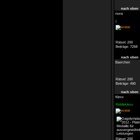
nach oben
nuva
|
Rätsel:
200
Beiträge:
7268
nach oben
Baerchen
Rätsel:
200
Beiträge:
490
nach oben
Klexx
Riddleklexx
Rätsel:
200