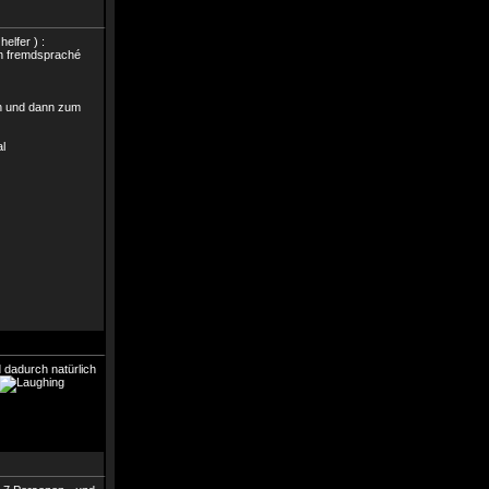
elfer ) :
ren fremdspraché
en und dann zum
al
d dadurch natürlich