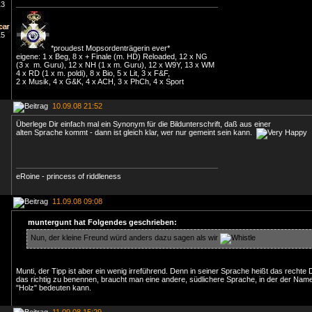
*proudest Mopsordenträgerin ever*
eigene: 1 x Beg, 8 x + Finale (m. HD) Reloaded, 12 x NG
(3 x m. Guru), 12 x NH (1 x m. Guru), 12 x W9Y, 13 x WM
4 x RD (1 x m. poldi), 8 x Bio, 5 x Lit, 3 x F&F,
2 x Musik, 4 x G&K, 4 x ACH, 3 x PhCh, 4 x Sport
10.09.08 21:52
Überlege Dir einfach mal ein Synonym für die Bildunterschrift, daß aus einer
alten Sprache kommt - dann ist gleich klar, wer nur gemeint sein kann.
eRoine - princess of riddleness
11.09.08 09:08
muntergunt hat Folgendes geschrieben:
Nun, der kleine Freund würd anders dazu sagen als wir
Munti, der Tipp ist aber ein wenig irreführend. Denn in seiner Sprache heißt das rechte 
das richtig zu benennen, braucht man eine andere, südlichere Sprache, in der der Nam
"Holz" bedeuten kann.