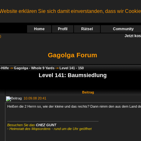
ebsite erklären Sie sich damit einverstanden, dass wir Cooki
Home
Profil
Rätsel
Community
Jetzt ko
)
Gagolga Forum
-Hilfe
->
Gagolga - Whole 9 Yards
->
Level 141 - 150
Level 141: Baumsiedlung
Beitrag
10.09.08 20:41
Heißen die 2 Herrn so, wie der kleine und das rechts? Dann nimm den aus dem Land de
Besuchen Sie das
CHEZ GUNT
- Heimstatt des Mopsordens - rund um die Uhr geöffnet