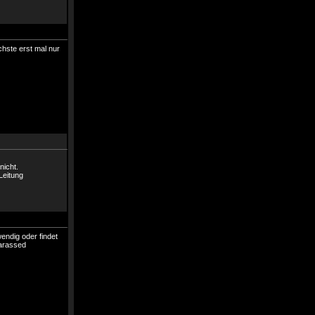
hste erst mal nur
nicht.
Leitung
endig oder findet