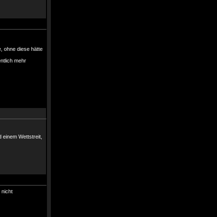
e, ohne diese hätte
ntlich mehr
 einem Wettstreit,
 nicht