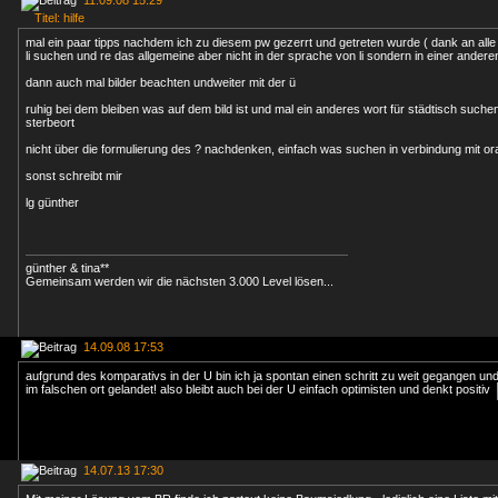
11.09.08 15:29
Titel: hilfe
mal ein paar tipps nachdem ich zu diesem pw gezerrt und getreten wurde ( dank an alle h
li suchen und re das allgemeine aber nicht in der sprache von li sondern in einer ande
dann auch mal bilder beachten undweiter mit der ü
ruhig bei dem bleiben was auf dem bild ist und mal ein anderes wort für städtisch such
sterbeort
nicht über die formulierung des ? nachdenken, einfach was suchen in verbindung mit or
sonst schreibt mir
lg günther
günther & tina**
Gemeinsam werden wir die nächsten 3.000 Level lösen...
14.09.08 17:53
aufgrund des komparativs in der U bin ich ja spontan einen schritt zu weit gegangen un
im falschen ort gelandet! also bleibt auch bei der U einfach optimisten und denkt positiv
14.07.13 17:30