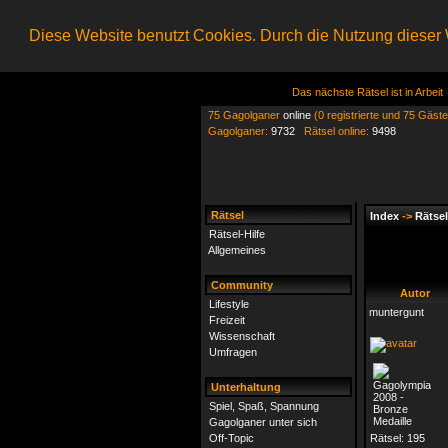
Diese Website benutzt Cookies. Durch die Nutzung dieser W
Das nächste Rätsel ist in Arbeit
75 Gagolganer
online
(0 registrierte und 75 Gäste
Gagolganer:
9732
Rätsel online:
9498
Rätsel
Index
->
Rätsel
Rätsel-Hilfe
Allgemeines
Community
Autor
Lifestyle
muntergunt
Freizeit
Wissenschaft
Umfragen
Unterhaltung
Spiel, Spaß, Spannung
Gagolganer unter sich
Off-Topic
Rätsel:
195