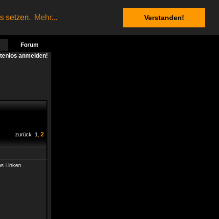
es setzen.
Mehr...
Verstanden!
Forum
stenlos anmelden!
2
zurück
1
,
s Linken...