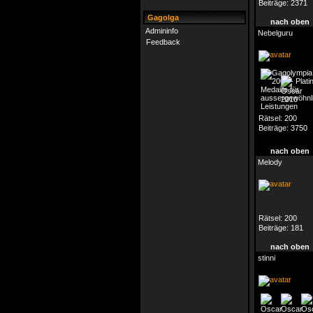
Beiträge:
2371
Gagolga
nach oben
Admininfo
Nebelguru
Feedback
Rätsel:
200
Beiträge:
3750
nach oben
Melody
Rätsel:
200
Beiträge:
181
nach oben
stinni