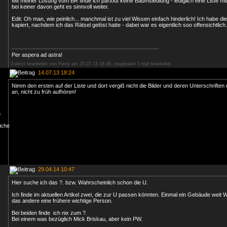
Mit meiner Lösung vom BR finde ich partout keine Baumsiedlung - lediglich eine Liste mi
bei keiner davon geht es sinnvoll weiter.
Edit: Oh man, wie peinlich... manchmal ist zu viel Wissen einfach hinderlich! Ich habe die
kapiert, nachdem ich das Rätsel gelöst hatte - dabei war es eigentlich soo offensichtlich.
Per aspera ad astra!
Zuletzt bearbeitet von Harry am 15.07.13 18:36, insgesamt 1-mal bearbeitet
14.07.13 18:24
Nimm den ersten auf der Liste und dort vergiß nicht die Bilder und deren Unterschriften 
an, nicht zu früh aufhören!
29.04.14 10:47
Hier suche ich das ?. bzw. Wahrscheinlich schon die U.
Ich finde im aktuellen Artikel zwei, die zur U passen könnten. Einmal ein Gebäude weit 
das andere eine frühere wichtige Person.
Bei beiden finde ich nix zum ?.
Bei einem was bezüglich Mick Briskau, aber kein PW.