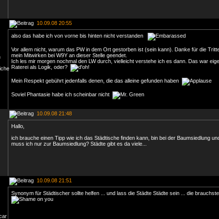
10.09.08 20:55
also das habe ich von vorne bis hinten nicht verstanden
Vor allem nicht, warum das PW in dem Ort gestorben ist (sein kann). Danke für die Tritt
mein Mitwirken bei W9Y an dieser Stelle geendet.
Ich les mir morgen nochmal den LW durch, vielleicht verstehe ich es dann. Das war eige
Raterei als Logik, oder?
Mein Respekt gebührt jedenfalls denen, die das alleine gefunden haben
Soviel Phantasie habe ich scheinbar nicht
10.09.08 21:48
Hallo,
ich brauche einen Tipp wie ich das Städtische finden kann, bin bei der Baumsiedlung und
muss ich nur zur Baumsiedlung? Städte gibt es da viele...
10.09.08 21:51
Synonym für Städtischer sollte helfen ... und lass die Städte Städte sein ... die brauchste