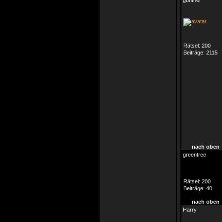
günther
Rätsel:
200
Beiträge:
2115
nach oben
greentree
Rätsel:
200
Beiträge:
40
nach oben
Harry