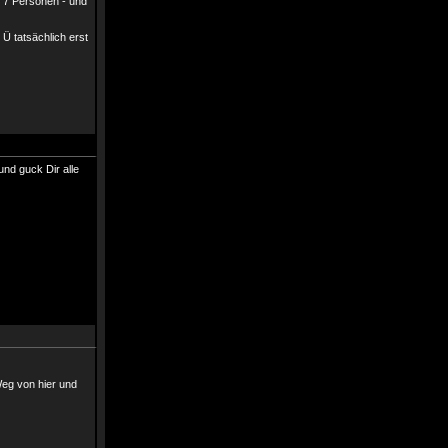
t 7 Personen - und
 Ü tatsächlich erst
und guck Dir alle
Weg von hier und