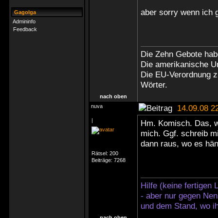
aber sorry wenn ich
Gagolga
Admininfo
Feedback
Die Zehn Gebote hab
Die amerikanische Un
Die EU-Verordnung z
Wörter.
nach oben
nuva
14.09.08 2
|
Hm. Komisch. Das, wa
mich. Ggf. schreib mi
dann raus, wo es hän
Rätsel:
200
Beiträge:
7268
Hilfe (keine fertigen
- aber nur gegen Nen
und dem Stand, wo ih
nach oben