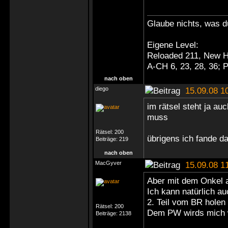
Glaube nichts, was du
Eigene Level:
Reloaded 211, New H
A-CH 6, 23, 28, 36;
nach oben
diego
15.09.08 1
im rätsel steht ja au
muss
Rätsel:
200
übrigens ich fande d
Beiträge:
219
nach oben
MacGyver
15.09.08 1
Aber mit dem Onkel al
Ich kann natürlich au
2. Teil vom BR holen
Rätsel:
200
Dem PW wirds mich w
Beiträge:
2138