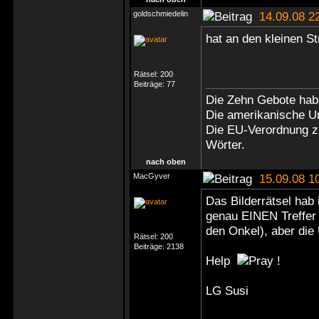
goldschmiedelin
14.09.08 2
hat an den kleinen St
Rätsel:
200
Beiträge:
77
Die Zehn Gebote hab
Die amerikanische Un
Die EU-Verordnung z
Wörter.
nach oben
MacGyver
15.09.08 1
Das Bilderrätsel hab 
genau EINEN Treffer 
den Onkel), aber die U
Rätsel:
200
Beiträge:
2138
Help
!
LG Susi