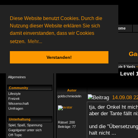
Diese Website benutzt Cookies. Durch die
Nutzung dieser Website erklären Sie sich
Home
Das nächste Rätsel ist in Arbeit
damit einverstanden, dass wir Cookies
20 Gagolganer
online
(0 registrierte und 20 Gäste)
Gagolganer:
9732
Rätsel online:
9498
setzen.
Mehr...
Ga
Verstanden!
Rätsel
Index
->
Rätsel-Hilfe
->
Gagolga - Whole 9 Yards
-
Rätsel-Hilfe
Level 
Allgemeines
Community
Autor
Lifestyle
goldschmiedelin
14.09.08 2
Freizeit
Wissenschaft
tja, der Onkel ht mic
Umfragen
aber der Tante fällt n
Unterhaltung
Rätsel:
200
Spiel, Spaß, Spannung
und die "Übersetzunge
Beiträge:
77
Gagolganer unter sich
halt nicht ...
Off-Topic