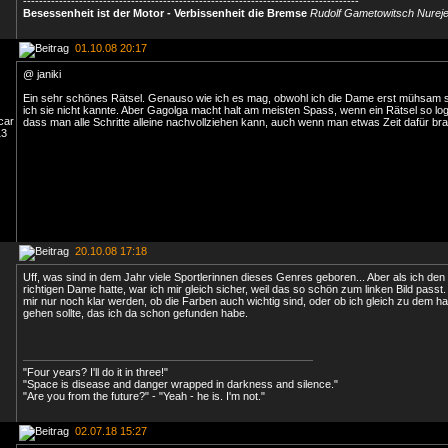
------------------------------------------------------------------------------------
Besessenheit ist der Motor - Verbissenheit die Bremse
Rudolf Gametowitsch Nurej
01.10.08 20:17
@ janiki
Ein sehr schönes Rätsel. Genauso wie ich es mag, obwohl ich die Dame erst mühsam 
ich sie nicht kannte. Aber Gagolga macht halt am meisten Spass, wenn ein Rätsel so log
dass man alle Schritte alleine nachvollziehen kann, auch wenn man etwas Zeit dafür bra
20.10.08 17:18
Uff, was sind in dem Jahr viele Sportlerinnen dieses Genres geboren... Aber als ich de
richtigen Dame hatte, war ich mir gleich sicher, weil das so schön zum linken Bild passt
mir nur noch klar werden, ob die Farben auch wichtig sind, oder ob ich gleich zu dem ha
gehen sollte, das ich da schon gefunden habe.
"Four years? I'll do it in three!"
"Space is disease and danger wrapped in darkness and silence."
"Are you from the future?" - "Yeah - he is. I'm not."
02.07.18 15:27