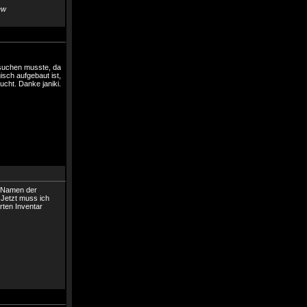
ew
suchen musste, da
isch aufgebaut ist,
ucht. Danke janiki.
n Namen der
. Jetzt muss ich
rten Inventar