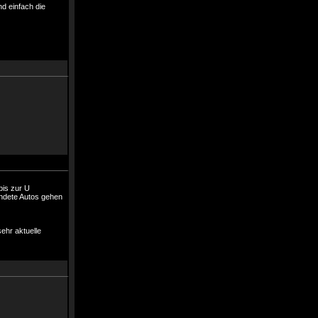
d einfach die
bis zur U
ndete Autos gehen
hr aktuelle