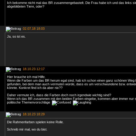
Ich bekomme nicht mal das BR zusammengebastelt. Die Frau habe ich und das links sin
abgebildeten Tiere, oder?
02.07.18 18:03
Ja, so ist es.
18.10.23 12:17
Hier brauche ich mal Hilfe.
Wenn die Farben um das BR herum egal sind, hab ich schon einen ganz schönen Weg 
gefunden, bei dem man auch vermuten würde, dass es um verschwundene bzw. entwe
könnte. Konkret find ich da aber nix??
Daher vermute ich, dass die Farben doch noch irgendwie wichtig sind?
Wenn ich das BR zusammen mit den beiden Farben eingebe, kommen aber immer nur se
politische Themenvorschläge
18.10.23 18:29
Die Rahmenfarben spielen keine Rolle.
Schreib mir mal, wo du bist.