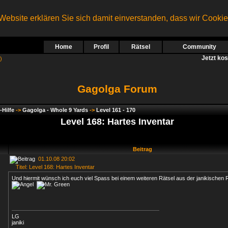
ebsite erklären Sie sich damit einverstanden, dass wir Cooki
Home
Profil
Rätsel
Community
Jetzt ko
)
Gagolga Forum
-Hilfe
->
Gagolga - Whole 9 Yards
->
Level 161 - 170
Level 168: Hartes Inventar
Beitrag
01.10.08 20:02
Titel: Level 168: Hartes Inventar
Und hiermit wünsch ich euch viel Spass bei einem weiteren Rätsel aus der janikischen 
LG
janiki