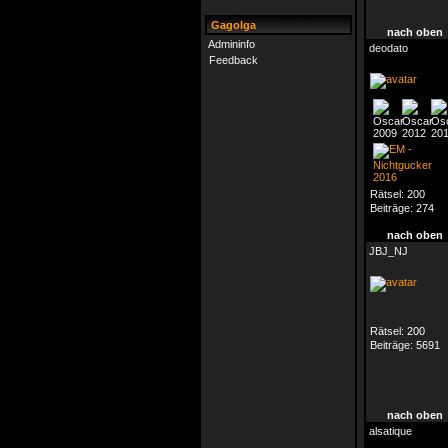
Gagolga
nach oben
Admininfo
deodato
Feedback
Rätsel:
200
Beiträge:
274
nach oben
JBJ_NJ
Rätsel:
200
Beiträge:
5691
nach oben
alsatique