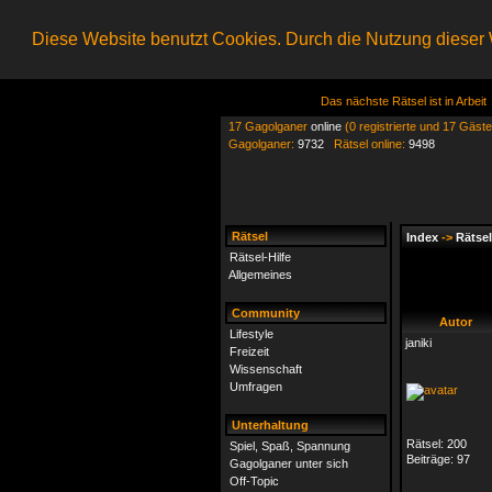
Diese Website benutzt Cookies. Durch die Nutzung dieser W
Das nächste Rätsel ist in Arbeit
17 Gagolganer
online
(0 registrierte und 17 Gäste
Gagolganer:
9732
Rätsel online:
9498
Rätsel
Index
->
Rätsel
Rätsel-Hilfe
Allgemeines
Community
Autor
Lifestyle
janiki
Freizeit
Wissenschaft
Umfragen
Unterhaltung
Rätsel:
200
Spiel, Spaß, Spannung
Beiträge:
97
Gagolganer unter sich
Off-Topic