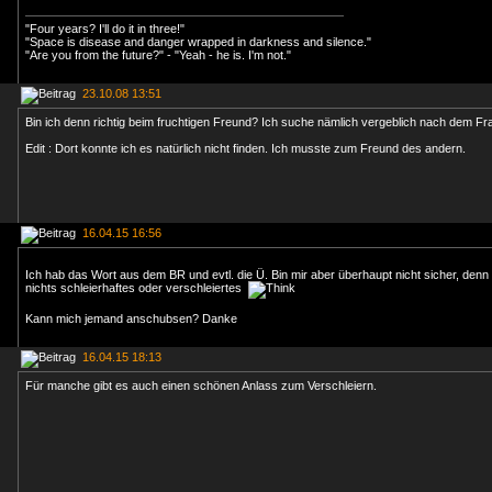
"Four years? I'll do it in three!"
"Space is disease and danger wrapped in darkness and silence."
"Are you from the future?" - "Yeah - he is. I'm not."
23.10.08 13:51
Bin ich denn richtig beim fruchtigen Freund? Ich suche nämlich vergeblich nach dem F
Edit : Dort konnte ich es natürlich nicht finden. Ich musste zum Freund des andern.
16.04.15 16:56
Ich hab das Wort aus dem BR und evtl. die Ü. Bin mir aber überhaupt nicht sicher, denn i
nichts schleierhaftes oder verschleiertes
Kann mich jemand anschubsen? Danke
16.04.15 18:13
Für manche gibt es auch einen schönen Anlass zum Verschleiern.