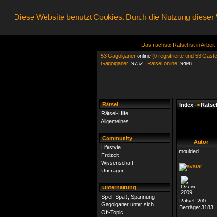
Diese Website benutzt Cookies. Durch die Nutzung dieser W
Das nächste Rätsel ist in Arbeit
53 Gagolganer
online
(0 registrierte und 53 Gäste
Gagolganer:
9732
Rätsel online:
9498
Rätsel
Index
->
Rätsel
Rätsel-Hilfe
Allgemeines
Community
Autor
Lifestyle
moulded
Freizeit
Wissenschaft
Umfragen
Unterhaltung
Spiel, Spaß, Spannung
Rätsel:
200
Gagolganer unter sich
Beiträge:
3183
Off-Topic