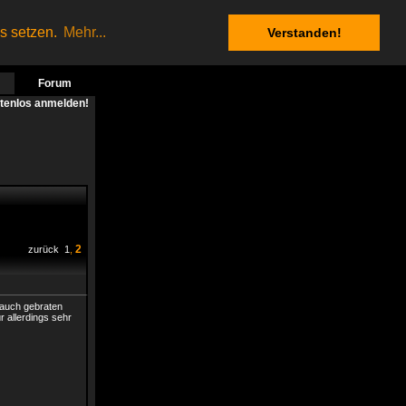
es setzen.
Mehr...
Verstanden!
Forum
stenlos anmelden!
2
zurück
1
,
 auch gebraten
r allerdings sehr