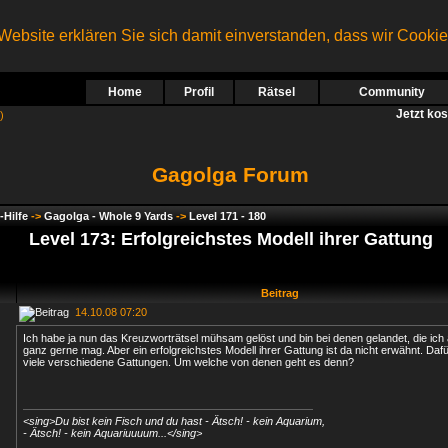
ebsite erklären Sie sich damit einverstanden, dass wir Cooki
Home
Profil
Rätsel
Community
Jetzt ko
)
Gagolga Forum
-Hilfe
->
Gagolga - Whole 9 Yards
->
Level 171 - 180
Level 173: Erfolgreichstes Modell ihrer Gattung
Beitrag
14.10.08 07:20
Ich habe ja nun das Kreuzworträtsel mühsam gelöst und bin bei denen gelandet, die ich
ganz gerne mag. Aber ein erfolgreichstes Modell ihrer Gattung ist da nicht erwähnt. Dafü
viele verschiedene Gattungen. Um welche von denen geht es denn?
<sing>Du bist kein Fisch und du hast - Ätsch! - kein Aquarium,
- Ätsch! - kein Aquariuuuum...</sing>