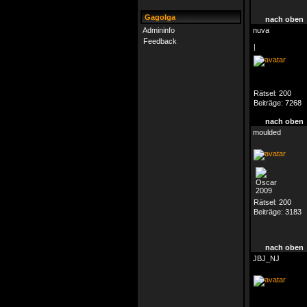
Gagolga
nach oben
Admininfo
nuva
Feedback
|
Rätsel:
200
Beiträge:
7268
nach oben
moulded
Rätsel:
200
Beiträge:
3183
nach oben
JBJ_NJ