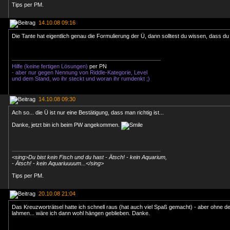
Tips
per PM
.
14.10.08 09:16
Die Tante hat eigentlich genau die Formulierung der Ü, dann solltest du wissen, dass du r
Hilfe (keine fertigen Lösungen)
per PN
- aber nur gegen Nennung von Riddle-Kategorie, Level
und dem Stand, wo ihr steckt und woran ihr rumdenkt ;)
14.10.08 09:30
Ach so... die Ü ist nur eine Bestätigung, dass man richtig ist...
Danke, jetzt bin ich beim PW angekommen.
<sing>Du bist kein Fisch und du hast - Ätsch! - kein Aquarium,
- Ätsch! - kein Aquariuuuum...</sing>
Tips
per PM
.
20.10.08 21:04
Das Kreuzworträtsel hatte ich schnell raus (hat auch viel Spaß gemacht) - aber ohne de
lahmen... wäre ich dann wohl hängen geblieben. Danke.