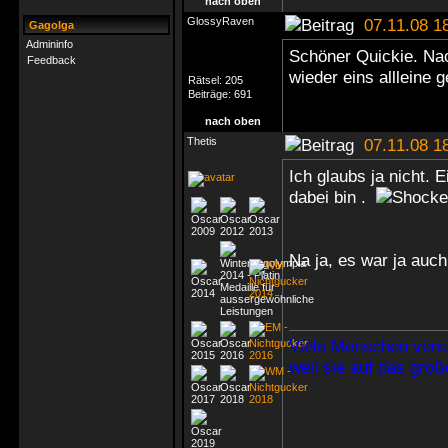
nach oben
GlossyRaven
07.11.08 1
Gagolga
Admininfo
Schöner Quickie. Nac
Feedback
wieder eins allleine 
Rätsel:
205
Beiträge:
691
nach oben
Thetis
07.11.08 1
Ich glaubs ja nicht. 
dabei bin .
Na ja, es war ja auc
Viele Menschen vers
weil sie auf das gro