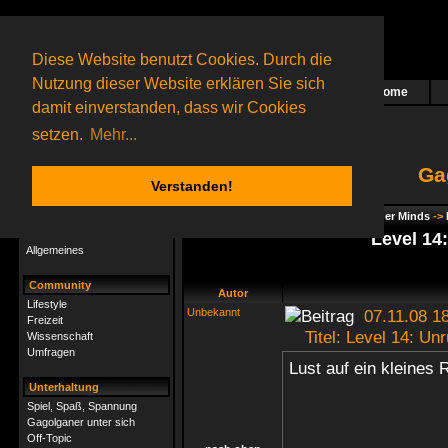
Diese Website benutzt Cookies. Durch die
Nutzung dieser Website erklären Sie sich
Home
Das nächste Rätsel ist in Arbeit
damit einverstanden, dass wir Cookies
16 Gagolganer
online
(0 registrierte und 16 Gäste)
Gagolganer:
9732
Rätsel online:
9498
setzen.
Mehr...
Ga
Verstanden!
Rätsel
Index
->
Rätsel-Hilfe
->
Gagolga - Wider Minds
->
Rätsel-Hilfe
Level 14
Allgemeines
Community
Autor
Lifestyle
Unbekannt
07.11.08 18
Freizeit
Titel: Level 14: Un
Wissenschaft
Umfragen
Lust auf ein kleines 
Unterhaltung
Spiel, Spaß, Spannung
Gagolganer unter sich
Off-Topic