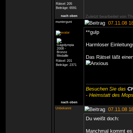
Rätsel:
205
Beiträge:
6591
nach oben
Zuletzt bearbeitet von Th
muntergunt
07.11.08 1
**gulp
Harmloser Einleitung
Das Rätsel läßt einen
Rätsel:
201
Beiträge:
2371
Besuchen Sie das
C
- Heimstatt des Mops
nach oben
Unbekannt
07.11.08 1
Du weißt doch:
Manchmal kommt es 