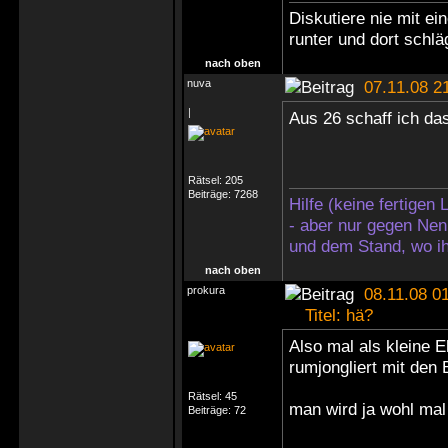
Diskutiere nie mit ei
runter und dort schlä
nach oben
nuva
07.11.08 2
|
Aus 26 schaff ich das
Rätsel:
205
Beiträge:
7268
Hilfe (keine fertigen
- aber nur gegen Nen
und dem Stand, wo ih
nach oben
prokura
08.11.08 01
Titel: hä?
Also mal als kleine E
rumjongliert mit den
Rätsel:
45
man wird ja wohl ma
Beiträge:
72