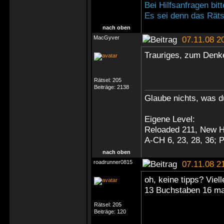
Bei Hilfsanfragen bi
Es sei denn das Rätse
nach oben
MacGyver
07.11.08 2
Trauriges, zum Denk
Rätsel:
205
Beiträge:
2138
Glaube nichts, was du
Eigene Level:
Reloaded 211, New H
A-CH 6, 23, 28, 36;
nach oben
roadrunner0815
07.11.08 2
oh, keine tipps? Viel
13 Buchstaben 16 ma
Rätsel:
205
Beiträge:
120