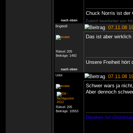
Chuck Norris ist der
nach oben
Zuletzt bearbeitet von fr
BrigitteB
07.11.08 1
Das ist aber wirklic
Rätsel:
205
Beiträge:
1492
Unsere Freiheit hört 
nach oben
Udot
07.11.08 1
Schwer wars ja nicht
Aber dennoch schwe
Rätsel:
205
Beiträge:
10553
Denken ist Glücksac