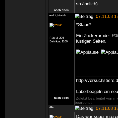
so ähnlich).
nach oben
midnightwish
07.11.08 1
*Staun*
Ein Zockerbruder-Rät
Rätsel:
205
lustigen Seiten.
Beiträge:
1100
http://versuchstiere.
Laborbeageln ein ne
nach oben
Zuletzt bearbeitet von m
bearbeitet
Allie
07.11.08 1
Das war super intere