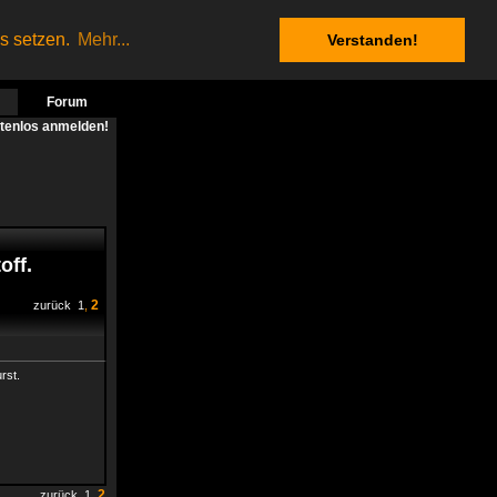
es setzen.
Mehr...
Verstanden!
Forum
stenlos anmelden!
off.
2
zurück
1
,
rst.
2
zurück
1
,