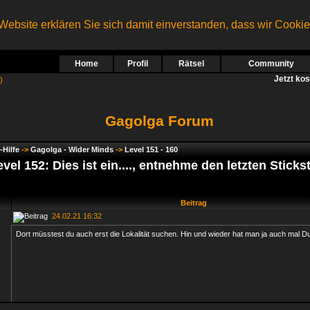
ebsite erklären Sie sich damit einverstanden, dass wir Cooki
Home
Profil
Rätsel
Community
Jetzt ko
)
Gagolga Forum
-Hilfe
->
Gagolga - Wider Minds
->
Level 151 - 160
vel 152: Dies ist ein...., entnehme den letzten Stickst
Beitrag
24.02.21 16:32
Dort müsstest du auch erst die Lokalität suchen. Hin und wieder hat man ja auch mal Du