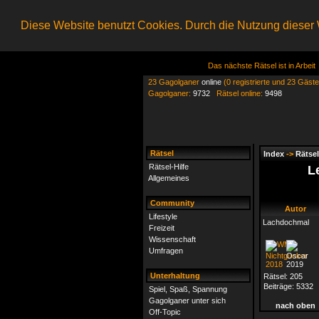
Diese Website benutzt Cookies. Durch die Nutzung dieser W
Das nächste Rätsel ist in Arbeit
23 Gagolganer
online
(0 registrierte und 23 Gäste
Gagolganer:
9732
Rätsel online:
9498
Rätsel
Index
->
Rätsel
Rätsel-Hilfe
Le
Allgemeines
Community
Autor
Lifestyle
Lachdochmal
Freizeit
Wissenschaft
Umfragen
Unterhaltung
Rätsel:
205
Beiträge:
5332
Spiel, Spaß, Spannung
Gagolganer unter sich
nach oben
Off-Topic