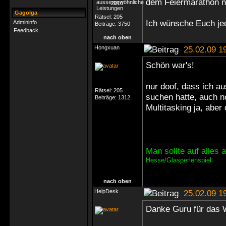
dem Feiermarathon n
Gagolga
Rätsel:
205
Ich wünsche Euch jed
Admininfo
Beiträge:
3750
Feedback
nach oben
Hongxuan
25.02.09 1
Schön war's!
nur doof, dass ich 
Rätsel:
205
suchen hatte, auch 
Beiträge:
1312
Multitasking ja, abe
Man sollte auf alles
Hesse/Glasperlenspiel
nach oben
HelpDesk
25.02.09 1
Danke Guru für da