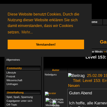
Diese Website benutzt Cookies. Durch die
Nutzung dieser Website erklären Sie sich
Home
Das nächste Rätsel ist in Arbeit
damit einverstanden, dass wir Cookies
53 Gagolganer
online
(0 registrierte und 53 Gäste)
Gagolganer:
9732
Rätsel online:
9498
setzen.
Mehr...
Ga
Verstanden!
Rätsel
Index
->
Rätsel-Hilfe
->
Gagolga - Wider Minds
->
Rätsel-Hilfe
Level 153:
Allgemeines
Community
Autor
Lifestyle
Nebelguru
25.02.09 1
Freizeit
Titel: Level 153: Er
Wissenschaft
Umfragen
Neuen
Guten Abend
Unterhaltung
Spiel, Spaß, Spannung
Gagolganer unter sich
Ich hoffe, alle Karn
Off-Topic