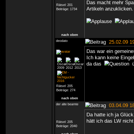
Das macht mehr Spaß
Rätsel:
201
Artikeln anzuklicken
Beiträge:
1734
nach oben
deodato
25.02.09 1
Das war ein gemeine
Ich kann keine Eing
da das
ü
Rätsel:
205
Beiträge:
274
nach oben
der alte beamte
03.04.09 1
Da hatte ich ja Glück
hätt ich das LW nich
Rätsel:
205
Beiträge:
2040