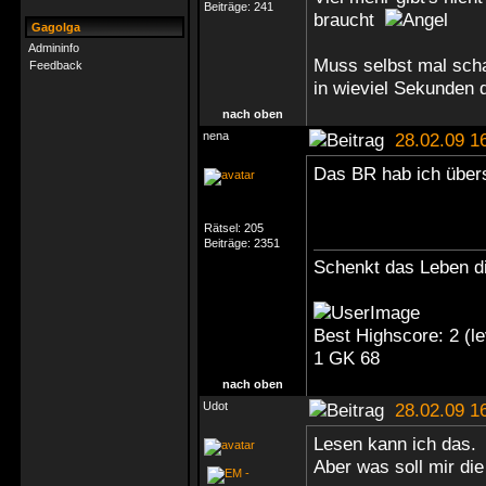
Beiträge:
241
braucht
Gagolga
Admininfo
Muss selbst mal sch
Feedback
in wieviel Sekunden d
nach oben
nena
28.02.09 1
Das BR hab ich übers
Rätsel:
205
Beiträge:
2351
Schenkt das Leben di
Best Highscore: 2 (
1 GK 68
nach oben
Udot
28.02.09 1
Lesen kann ich das.
Aber was soll mir di