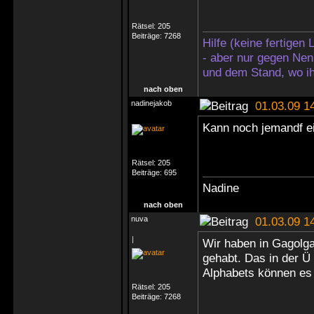
Rätsel:
205
Beiträge:
7268
Hilfe (keine fertigen
- aber nur gegen Nen
und dem Stand, wo ih
nach oben
nadinejakob
01.03.09 1
Kann noch jemandf ei
Rätsel:
205
Beiträge:
695
Nadine
nach oben
nuva
01.03.09 1
|
Wir haben in Gagolg
gehabt. Das in der Ü
Alphabets können es b
Rätsel:
205
Beiträge:
7268