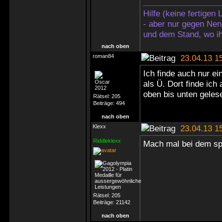
Hilfe (keine fertigen
- aber nur gegen Nen
und dem Stand, wo ih
nach oben
roman84
23.04.13 1
Ich finde auch nur e
als Ü. Dort finde ich
oben bis unten geles
Rätsel:
205
Beiträge:
494
nach oben
Klexx
23.04.13 1
Riddleklexx
Mach mal bei dem spe
Rätsel:
205
Beiträge:
21142
nach oben