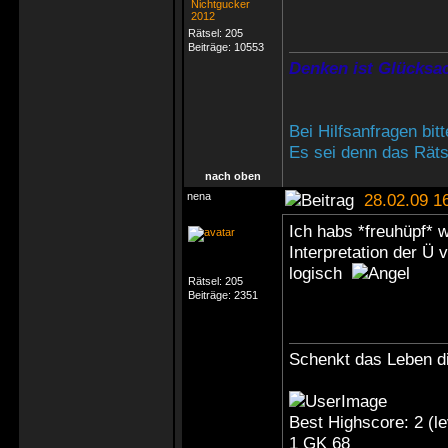
Rätsel:
205
Beiträge:
10553
Denken ist Glücksac
Bei Hilfsanfragen bi
Es sei denn das Rätse
nach oben
nena
28.02.09 1
Ich habs *freuhüpf* 
Interpretation der Ü 
logisch
Rätsel:
205
Beiträge:
2351
Schenkt das Leben di
Best Highscore: 2 (
1 GK 68