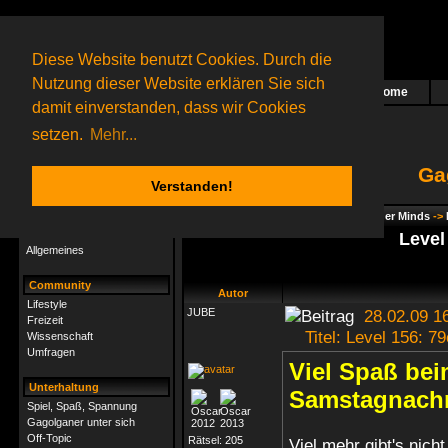
Diese Website benutzt Cookies. Durch die
Nutzung dieser Website erklären Sie sich
Home
Das nächste Rätsel ist in Arbeit
damit einverstanden, dass wir Cookies
63 Gagolganer
online
(0 registrierte und 63 Gäste)
Gagolganer:
9732
Rätsel online:
9498
setzen.
Mehr...
Ga
Verstanden!
Rätsel
Index
->
Rätsel-Hilfe
->
Gagolga - Wider Minds
->
Rätsel-Hilfe
Level
Allgemeines
Community
Autor
Lifestyle
JUBE
28.02.09 1
Freizeit
Titel: Level 156: 79
Wissenschaft
Umfragen
Viel Spaß bei
Unterhaltung
Samstagnachmi
Spiel, Spaß, Spannung
Gagolganer unter sich
Off-Topic
Rätsel:
205
Viel mehr gibt's nich