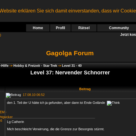
ebsite erklären Sie sich damit einverstanden, dass wir Cooki
Home
Profil
Rätsel
Community
Jetzt ko
)
Gagolga Forum
-Hilfe
->
Hobby & Freizeit - Star Trek
->
Level 31 - 40
Level 37: Nervender Schnorrer
Beitrag
17.08.10 06:52
den 1. Teil der U hätte ich ja gefunden, aber dann ist Ende Gelände
Lg Catherin
Mich beschleicht Verwirrung, die die Grenze zur Besorgnis stürmt.