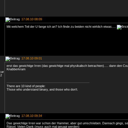
17.08.10 08:09
Mit welchem Teil der U fange ich an? Ich finde zu beiden nicht wirklich etwas.....
17.08.10 09:01
erst das gewichtige Irren (das gewichtige mal physikalisch betrachten)..... dann den Co
Knabberkram
There are 10 kind of people:
Those who understand binary, and those who don't.
17.08.10 09:34
Das gewichtige Irren war schon der Hammer, aber gut umschrieben. Dannach gings, s
Rätsel. Vielen Dank (muss auch mal gesagt werden)