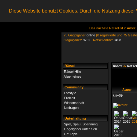
Diese Website benutzt Cookies. Durch die Nutzung dieser W
Das nächste Rätsel ist in Arbeit
75 Gagolganer
online
(0 registrierte und 75 Gäste
Gagolganer:
9732
Rätsel online:
9498
Rätsel
Index
->
Rätsel
Rätsel-Hilfe
Allgemeines
Community
Autor
Lifestyle
kitty09
Freizeit
Wissenschaft
Umfragen
Unterhaltung
Spiel, Spaß, Spannung
Gagolganer unter sich
Off-Topic