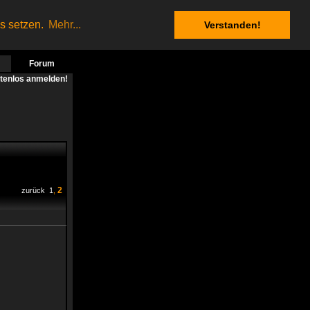
es setzen.
Mehr...
Verstanden!
Forum
stenlos anmelden!
2
zurück
1
,