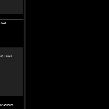
uch-Potato-
ehr schönes