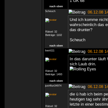
1 GK 68
nach oben
Scheuch
06.12.08 1
Und ich komme nicht
wahrscheinlich das en
das drunter?
Rätsel:
32
Beiträge:
1102
Scheuch
nach oben
basti111
06.12.08 1
In das darunter läuf
sich Laub drin.
Rätsel:
32
Beiträge:
1493
nach oben
just4fun34974
06.12.08 1
die ü hab ich beim p
heutigen tag sehr ähn
letzte in einer besti
Rätsel:
32