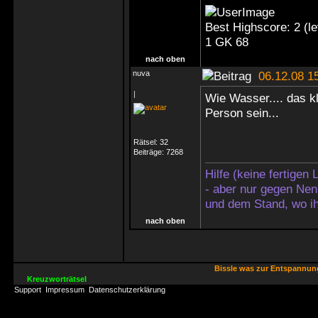
Best Highscore: 2 (
1 GK 68
nach oben
nuva
06.12.08 1
|
Wie Wasser.... das kli
Person sein...
Rätsel:
32
Beiträge:
7268
Hilfe (keine fertigen
- aber nur gegen Nen
und dem Stand, wo ih
nach oben
Bissle was zur Entspannu
Kreuzworträtsel
Support
Impressum
Datenschutzerklärung