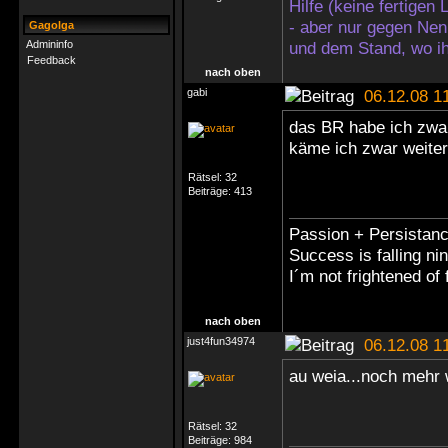
Hilfe (keine fertigen
- aber nur gegen Nen
Gagolga
Admininfo
und dem Stand, wo ih
Feedback
nach oben
gabi
06.12.08 1
das BR habe ich zwar
käme ich zwar weiter,
Rätsel:
32
Beiträge:
413
Passion + Persistanc
Success is falling ni
I´m not frightened of f
nach oben
just4fun34974
06.12.08 1
au weia...noch meh
Rätsel:
32
Beiträge:
984