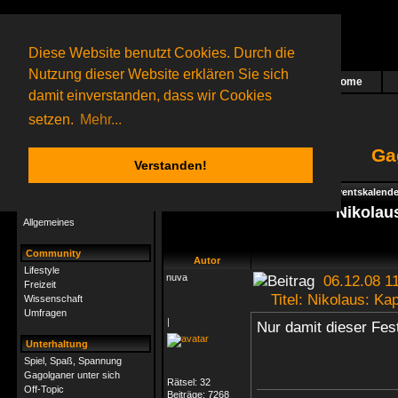
Diese Website benutzt Cookies. Durch die
Nutzung dieser Website erklären Sie sich
Home
Das nächste Rätsel ist in Arbeit
damit einverstanden, dass wir Cookies
65 Gagolganer
online
(0 registrierte und 65 Gäste)
Gagolganer:
9732
Rätsel online:
9498
setzen.
Mehr...
Ga
Verstanden!
Rätsel
Index
->
Rätsel-Hilfe
->
Specials - Adventskalende
Rätsel-Hilfe
Nikolaus
Allgemeines
Community
Autor
Lifestyle
nuva
06.12.08 11
Freizeit
Titel: Nikolaus: Kapi
Wissenschaft
Umfragen
|
Nur damit dieser Fest
Unterhaltung
Spiel, Spaß, Spannung
Gagolganer unter sich
Rätsel:
32
Off-Topic
Beiträge:
7268