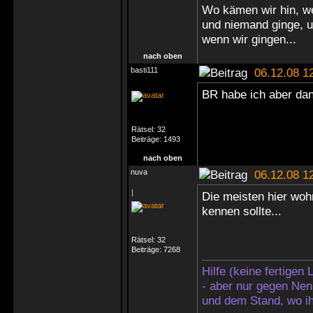
Wo kämen wir hin, we
und niemand ginge, 
wenn wir gingen...
nach oben
basti111
06.12.08 1
BR habe ich aber dann
Rätsel:
32
Beiträge:
1493
nach oben
nuva
06.12.08 1
|
Die meisten hier woh
kennen sollte...
Rätsel:
32
Beiträge:
7268
Hilfe (keine fertigen
- aber nur gegen Nen
und dem Stand, wo ih