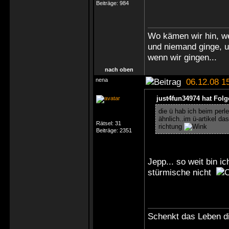
Beiträge:
984
Wo kämen wir hin, we
und niemand ginge, 
wenn wir gingen...
nach oben
nena
06.12.08 1
just4fun34974 hat Fol
die ü hab ich beim perl
ähnlich..im ü-artikel da
Rätsel:
31
richtung
Beiträge:
2351
Jepp... so weit bin 
stürmische nicht
Schenkt das Leben di