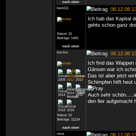
nach oben
basti111
06.12.08 1
Ich hab das Kapital d
gehts schon ganz dre
Rätsel:
32
Beiträge:
1493
nach oben
inschra
06.12.08 1
Ich find das Wappen 
Gänsen war ich sc
Das ist aber jetzt w
Schimpfen hilft heut
Auch sehr schön.....
den 6er aufgemacht 
Rätsel:
32
Beiträge:
11224
nach oben
nena
06.12.08 1