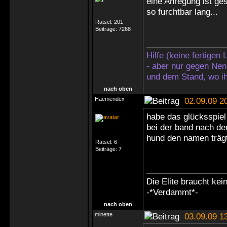
eine Anregung ist ges
so furchtbar lang...
Rätsel:
201
Beiträge:
7268
Hilfe (keine fertigen
- aber nur gegen Nen
und dem Stand, wo ih
nach oben
Haemendex
02.09.09 2
habe das glücksspiel
bei der band nach de
hund den namen trägt
Rätsel:
6
Beiträge:
7
Die Elite braucht kei
-*Verdammt*-
nach oben
minette
03.09.09 1