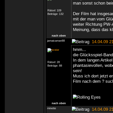
man sonst schon bei
Rätsel:
109
Der Film hat insgesa
Beiträge:
132
mit der man vom Glüc
weiter Richtung PW-Ar
Meinung, dass das kla
nach oben
jamaicaman88
14.04.09 2
hmm...
die Glücksspiel-Band
In dem langen Artikel
Rätsel:
28
phantasievollen, wobe
Beiträge:
88
sein!
Muss ich dort jetzt e
Film nach dem ? suc
nach oben
minette
14.04.09 2