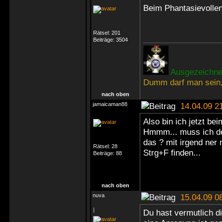
Beim Phantasievollen
Rätsel:
201
Beiträge:
3504
Ausgezeichnet
Dumm darf man sein,
nach oben
jamaicaman88
14.04.09 2
Also bin ich jetzt bei
Hmmm... muss ich de
das ? mit irgend ner 
Rätsel:
28
Strg+F finden...
Beiträge:
88
nach oben
nuva
15.04.09 0
|
Du hast vermutlich d