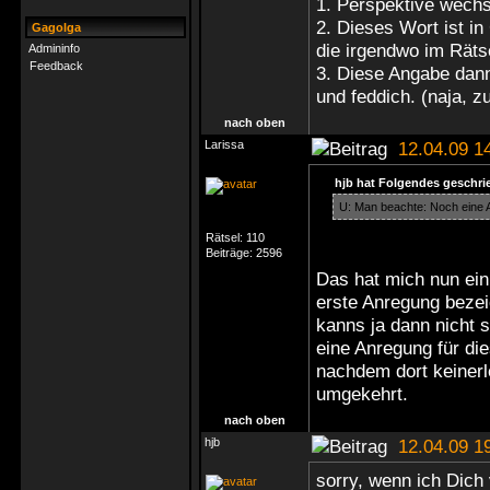
1. Perspektive wech
2. Dieses Wort ist i
Gagolga
die irgendwo im Rätse
Admininfo
Feedback
3. Diese Angabe dan
und feddich. (naja,
nach oben
Larissa
12.04.09 1
hjb hat Folgendes geschri
U: Man beachte: Noch eine A
Rätsel:
110
Beiträge:
2596
Das hat mich nun ein 
erste Anregung bezei
kanns ja dann nicht 
eine Anregung für die
nachdem dort keinerle
umgekehrt.
nach oben
hjb
12.04.09 1
sorry, wenn ich Dich 