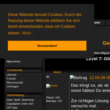
Diese Website benutzt Cookies. Durch die
Nutzung dieser Website erklären Sie sich
Home
Das nächste Rätsel ist in Arbeit
damit einverstanden, dass wir Cookies
271 Gagolganer
online
(0 registrierte und 271 Gäste)
Gagolganer:
9732
Rätsel online:
9498
setzen.
Mehr...
Ga
Verstanden!
Rätsel
Index
->
Rätsel-Hilfe
->
Gagolga - Riddlers Digest
Rätsel-Hilfe
Level 7: G
Allgemeines
Community
Autor
Lifestyle
hjb
12.04.09 0
Freizeit
Wissenschaft
Das klingt so, als ob
Umfragen
sonst hättest Du ein
Unterhaltung
Rätsel:
109
Spiel, Spaß, Spannung
Zur richtigen Lösung
Beiträge:
132
Gagolganer unter sich
versuchs mal.
Off-Topic