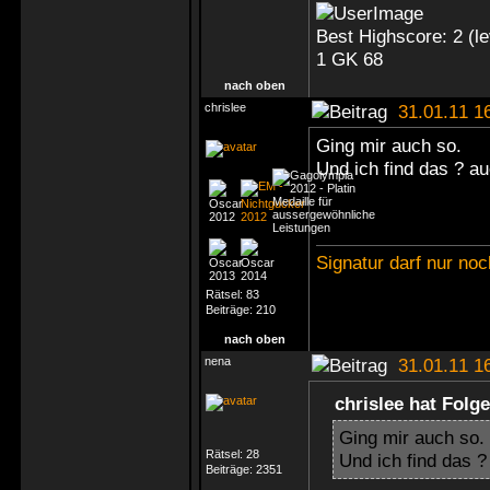
Best Highscore: 2 (
1 GK 68
nach oben
chrislee
31.01.11 1
Ging mir auch so.
Und ich find das ? au
Signatur darf nur no
Rätsel:
83
Beiträge:
210
nach oben
nena
31.01.11 1
chrislee hat Folg
Ging mir auch so.
Rätsel:
28
Und ich find das ?
Beiträge:
2351