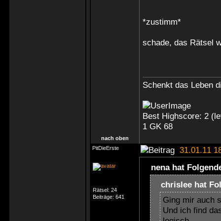
*zustimm*
schade, das Rätsel w
Schenkt das Leben di
Best Highscore: 2 (
1 GK 68
nach oben
PitDieErste
31.01.11 1
nena hat Folgend
chrislee hat F
Rätsel:
24
Beiträge:
641
Ging mir auch s
Und ich find da
logisch.