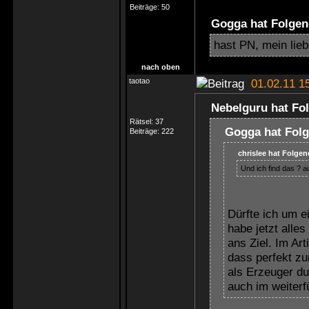
Beiträge:
50
Gogga hat Folgen
hast PN, mein lie
nach oben
taotao
01.02.11 1
Nebelguru hat Fo
Rätsel:
37
Gogga hat Folg
Beiträge:
222
chrislee hat Folge
Und ich find das ? a
Dürfte ich um e
habe jetzt alle
ans Ziel. Im Ar
dass perfekt zu
als Erzeuger du
auch im weiterf