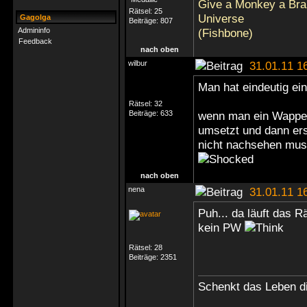
Give a Monkey a Brai
Rätsel:
25
Universe
Gagolga
Beiträge:
807
Admininfo
(Fishbone)
Feedback
nach oben
wilbur
31.01.11 1
Man hat eindeutig ei
Rätsel:
32
Beiträge:
633
wenn man ein Wappen 
umsetzt und dann er
nicht nachsehen mu
nach oben
nena
31.01.11 1
Puh... da läuft das Rä
kein PW
Rätsel:
28
Beiträge:
2351
Schenkt das Leben di