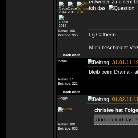
entweder zu einem Dr
ich das
Rätsel:
100
Lg Catherin
Beiträge:
995
Mich beschleicht Ver
nach oben
taotao
31.01.11 1
bleib beim Drama - a
Rätsel:
37
Beiträge:
222
nach oben
Gogga
01.02.11 1
chrislee hat Folg
Und ich find das ?
Rätsel:
100
Beiträge:
932