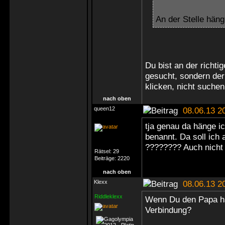
An der Stelle häng
Du bist an der richtig
gesucht, sondern der
klicken, nicht suchen
nach oben
queen12
08.06.13 2
tja genau da hänge ich
benannt. Da soll ich 
???????? Auch nicht
Rätsel:
29
Beiträge:
2220
nach oben
Klexx
08.06.13 2
Riddleklexx
Wenn Du den Papa ha
Verbindung?