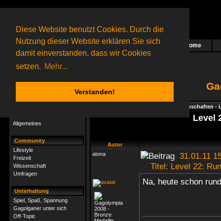
Diese Website benutzt Cookies. Durch die
Nutzung dieser Website erklären Sie sich
Home
Das nächste Rätsel ist in Arbeit
damit einverstanden, dass wir Cookies
47 Gagolganer
online
(0 registrierte und 47 Gäste)
Gagolganer:
9732
Rätsel online:
9498
setzen.
Mehr...
Ga
Verstanden!
Rätsel
Index
->
Rätsel-Hilfe
->
Geisteswissenschaften - Li
Rätsel-Hilfe
Level 
Allgemeines
Community
Autor
Lifestyle
atona
31.01.11 15
Freizeit
Titel: Level 22: Ru
Wissenschaft
Umfragen
Na, heute schon rund
Unterhaltung
Spiel, Spaß, Spannung
Gagolganer unter sich
Off-Topic