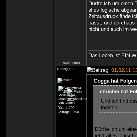
Dürfte ich um einen T
alles logische abgear
Zeitausdruck finde i
passt, und durchaus 
nicht und auch im wei
Das Leben ist EIN W
nach oben
Nebelguru
01.02.11 1
Gogga hat Folgen
chrislee hat F
Und ich find da
logisch.
Rätsel:
100
Beiträge:
3750
Dürfte ich um eine
jetzt alles logisc