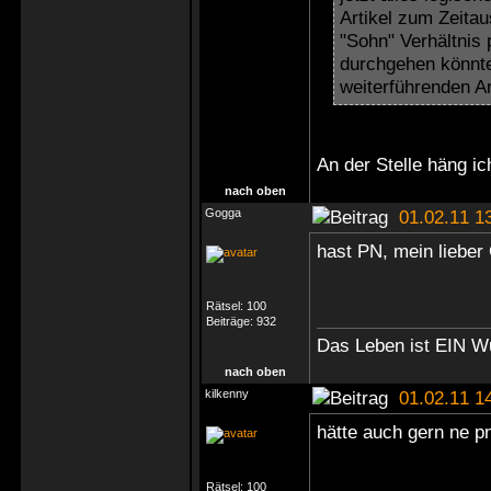
Artikel zum Zeitau
"Sohn" Verhältnis
durchgehen könnte
weiterführenden Ar
An der Stelle häng ic
nach oben
Gogga
01.02.11 1
hast PN, mein liebe
Rätsel:
100
Beiträge:
932
Das Leben ist EIN W
nach oben
kilkenny
01.02.11 1
hätte auch gern ne pn
Rätsel:
100