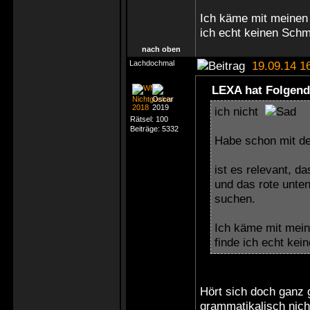
Ich käme mit meinen v
ich echt keinen Schm
nach oben
Lachdochmal
19.09.14 1
LEXA hat Folgend
ich nicht
Rätsel:
100
Beiträge:
5332
Habe schon mit d
ist es relevant, d
und das rote unte
suchen.
Ich käme mit meine
finde ich echt ke
Hört sich doch ganz g
grammatikalisch nic