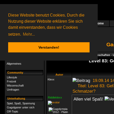
Diese Website benutzt Cookies. Durch die
Nutzung dieser Website erklären Sie sich
Home
Das nächste Rätsel ist in Arbeit
damit einverstanden, dass wir Cookies
206 Gagolganer
online
(1 registrierter und 205 Gäste)
Gagolganer:
9732
Rätsel online:
9498
setzen.
Mehr...
Ga
Verstanden!
Rätsel
Index
->
Rätsel-Hilfe
->
Geisteswissenschaften - Li
Rätsel-Hilfe
Level 83: G
Allgemeines
Community
Autor
Lifestyle
Klexx
19.09.14 1
Freizeit
Titel: Level 83: Gef
Wissenschaft
Umfragen
Schmatzer?
Riddleklexx
Allen viel Spaß!
Unterhaltung
Spiel, Spaß, Spannung
Gagolganer unter sich
Off-Topic