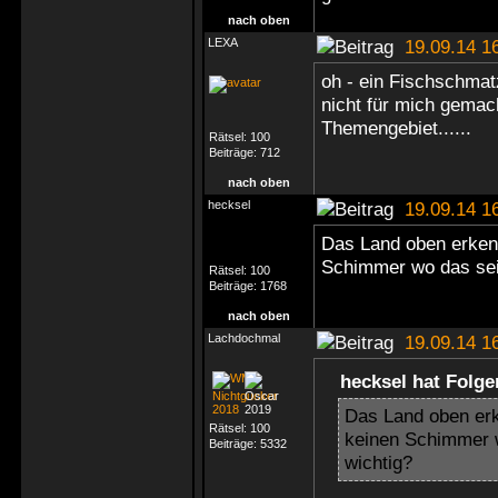
nach oben
LEXA
19.09.14 1
oh - ein Fischschmatz
nicht für mich gema
Themengebiet......
Rätsel:
100
Beiträge:
712
nach oben
hecksel
19.09.14 1
Das Land oben erkenn
Schimmer wo das sein
Rätsel:
100
Beiträge:
1768
nach oben
Lachdochmal
19.09.14 1
hecksel hat Folg
Das Land oben erk
Rätsel:
100
keinen Schimmer wo
Beiträge:
5332
wichtig?