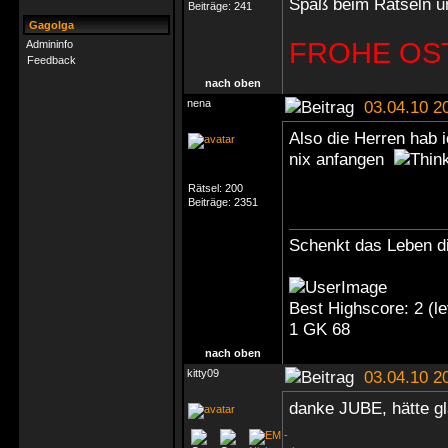
Spaß beim Rätseln u
Beiträge:
241
Gagolga
FROHE OS
Admininfo
Feedback
nach oben
nena
03.04.10 2
Also die Herren hab i
nix anfangen
Rätsel:
200
Beiträge:
2351
Schenkt das Leben di
Best Highscore: 2 (
1 GK 68
nach oben
kitty09
03.04.10 2
danke JUBE, hätte gl