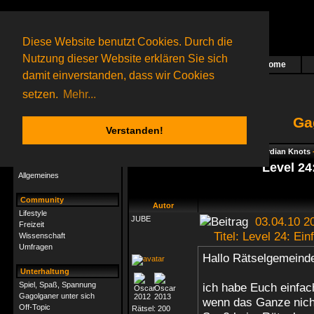
Diese Website benutzt Cookies. Durch die
Nutzung dieser Website erklären Sie sich
Home
Das nächste Rätsel ist in Arbeit
damit einverstanden, dass wir Cookies
76 Gagolganer
online
(0 registrierte und 76 Gäste)
Gagolganer:
9732
Rätsel online:
9498
setzen.
Mehr...
Ga
Verstanden!
Rätsel
Index
->
Rätsel-Hilfe
->
Gagolga - Gordian Knots
Rätsel-Hilfe
Level 24
Allgemeines
Community
Autor
Lifestyle
JUBE
03.04.10 2
Freizeit
Titel: Level 24: Ein
Wissenschaft
Umfragen
Hallo Rätselgemeind
Unterhaltung
Spiel, Spaß, Spannung
ich habe Euch einfac
Gagolganer unter sich
wenn das Ganze nicht
Off-Topic
Rätsel:
200