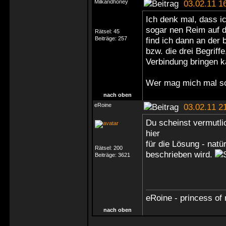
Milkandhoney
03.02.11 1
Ich denk mal, dass ic
sogar nen Reim auf 
Rätsel:
45
Beiträge:
257
find ich dann an der
bzw. die drei Begriff
Verbindung bringen 
Wer mag mich mal s
nach oben
eRoine
03.02.11 2
Du scheinst vermutlic
hier
für die Lösung - natü
Rätsel:
200
beschrieben wird.
Beiträge:
3621
eRoine - princess of 
nach oben