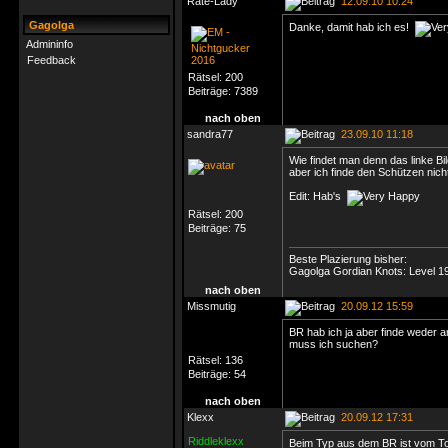
Rate-Lady
12.09.10 10:24
Gagolga
Danke, damit hab ich es!
Admininfo
Feedback
Rätsel:
200
Beiträge:
7389
nach oben
sandra77
23.09.10 11:18
Wie findet man denn das linke Bi
aber ich finde den Schützen nich
Edit: Hab's
Rätsel:
200
Beiträge:
75
Beste Plazierung bisher:
Gagolga Gordian Knots: Level 19
nach oben
Missmutig
20.09.12 15:59
BR hab ich ja aber finde weder 
muss ich suchen?
Rätsel:
136
Beiträge:
54
nach oben
Klexx
20.09.12 17:31
Riddleklexx
Beim Typ aus dem BR ist vom Tod