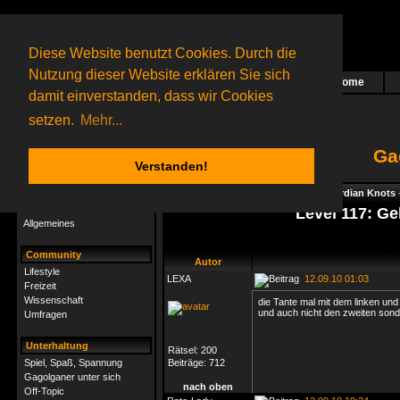
Diese Website benutzt Cookies. Durch die
Nutzung dieser Website erklären Sie sich
Home
Das nächste Rätsel ist in Arbeit
damit einverstanden, dass wir Cookies
85 Gagolganer
online
(0 registrierte und 85 Gäste)
Gagolganer:
9732
Rätsel online:
9498
setzen.
Mehr...
Ga
Verstanden!
Rätsel
Index
->
Rätsel-Hilfe
->
Gagolga - Gordian Knots
Rätsel-Hilfe
Level 117: G
Allgemeines
Community
Autor
Lifestyle
LEXA
12.09.10 01:03
Freizeit
Wissenschaft
die Tante mal mit dem linken und
und auch nicht den zweiten sonde
Umfragen
Unterhaltung
Rätsel:
200
Spiel, Spaß, Spannung
Beiträge:
712
Gagolganer unter sich
nach oben
Off-Topic